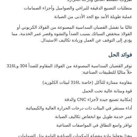
لبات التصنيع الدقيقة للبراغي والصواميل وأجزاء الصمامات
ية طويلة الأمد مع الحد الأدنى من الصيانة
بًا ما تفشل القضبان السداسية المصنوعة من الفولاذ الكربوني أو
ولاذ منخفض السبائك بسبب الصدأ والتشوه وقصر عمر الخدمة، مما
ي إلى التوقف عن العمل وزيادة تكاليف الاستبدال.
ئد الحل
توفر القضبان السداسية المصنوعة من الفولاذ المقاوم للصدأ 304 و316L
 مثاليًا للتطبيقات الصناعية:
ة ممتازة للتآكل (خاصة 316L لبيئات الكلوريد)
 ومتانة عالية تحت الحمل
نية تصنيع جيدة لأجزاء CNC والدقة
ء مستقر في البيئات ذات درجات الحرارة العالية والكيميائية
 خدمة طويل مع انخفاض تكاليف الصيانة
فر واسع النطاق في المواصفات الصناعية
ا يجعلها مادة مفضلة للمكونات الصناعية الهامة مثل الصمامات