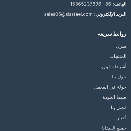
اتف:
86--15365237896
ريد الإلكتروني:
sales05@slssteel.com
ابط سريعة
زل
نتجات
طة فيديو
 بنا
ة في المعمل
ط الجودة
ل بنا
ار
ع القضايا