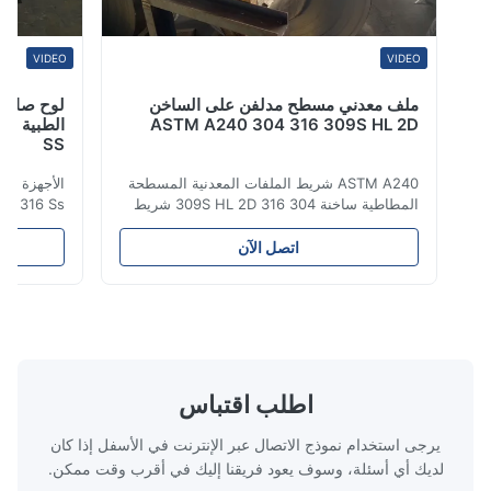
VIDEO
VIDEO
ملف معدني مسطح مدلفن على الساخن
لوح صاج فولاذي
ASTM A240 304 316 309S HL 2D
SS
ASTM A240 شريط الملفات المعدنية المسطحة
المطاطية ساخنة 304 316 309S HL 2D شريط
لفائف الفولاذ المقاوم للصدأ المطاط الساخن /
المنتج الصفائح من
البارد 304 316 309S 310 310S 316L 321
اتصل الآن
ASTM A240 مواصفات المنتج اسم المنتج بطاقة
سلسلة 
الفولاذ المقاوم للصدأ المواصفات سمك: مطاط
من الفولاذ المقاو
ساخن (3.0-300mm) ، مطاط بارد (0.3-16mm).
على الكروم والني
المقاسات المخص...
اطلب اقتباس
يرجى استخدام نموذج الاتصال عبر الإنترنت في الأسفل إذا كان
لديك أي أسئلة، وسوف يعود فريقنا إليك في أقرب وقت ممكن.