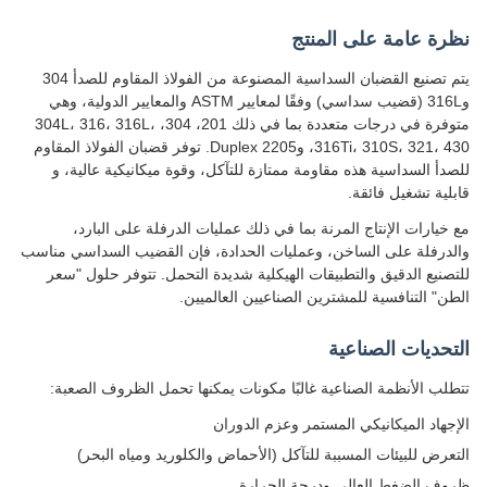
رة عامة على المنتج
يتم تصنيع القضبان السداسية المصنوعة من الفولاذ المقاوم للصدأ 304
و316L (قضيب سداسي) وفقًا لمعايير ASTM والمعايير الدولية، وهي
متوفرة في درجات متعددة بما في ذلك 201، 304، 304L، 316، 316L،
316Ti، 310S، 321، 430، وDuplex 2205. توفر قضبان الفولاذ المقاوم
دأ السداسية هذه مقاومة ممتازة للتآكل، وقوة ميكانيكية عالية، و
لية تشغيل فائقة.
خيارات الإنتاج المرنة بما في ذلك عمليات الدرفلة على البارد،
درفلة على الساخن، وعمليات الحدادة، فإن القضيب السداسي مناسب
صنيع الدقيق والتطبيقات الهيكلية شديدة التحمل. تتوفر حلول "سعر
ن" التنافسية للمشترين الصناعيين العالميين.
حديات الصناعية
لب الأنظمة الصناعية غالبًا مكونات يمكنها تحمل الظروف الصعبة:
جهاد الميكانيكي المستمر وعزم الدوران
عرض للبيئات المسببة للتآكل (الأحماض والكلوريد ومياه البحر)
ف الضغط العالي ودرجة الحرارة