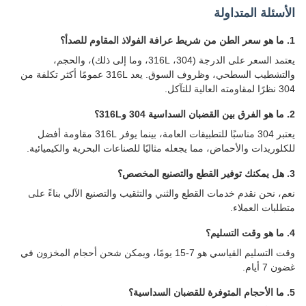
سئلة المتداولة
يعتمد السعر على الدرجة (304، 316L، وما إلى ذلك)، والحجم،
والتشطيب السطحي، وظروف السوق. يعد 316L عمومًا أكثر تكلفة من
لية للتآكل.
يعتبر 304 مناسبًا للتطبيقات العامة، بينما يوفر 316L مقاومة أفضل
لوريدات والأحماض، مما يجعله مثاليًا للصناعات البحرية والكيميائية.
، نحن نقدم خدمات القطع والثني والتثقيب والتصنيع الآلي بناءً على
لبات العملاء.
وقت التسليم القياسي هو 7-15 يومًا، ويمكن شحن أحجام المخزون في
7 أيام.