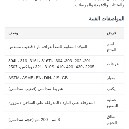
مثبتات والأعمدة والموصلات.
واصفات الفنية
غرض
وصف
اسم
الفولاذ المقاوم للصدأ عرافة بار / قضيب مسدس
المنتج
201، 202، 303، 304، 304L، 316، 316L، 316Ti،
لدرجات
321، 310S، 410، 420، 430، 2205 دوبلكس، 2507
معيار
ASTM، ASME، EN، DIN، JIS، GB
يكتب
شريط سداسي (قضيب سداسي)
عملية
المدرفلة على البارد / المدرفلة على الساخن / مزورة
التصنيع
نطاق
8 مم - 200 مم (حجم سداسي)
الحجم