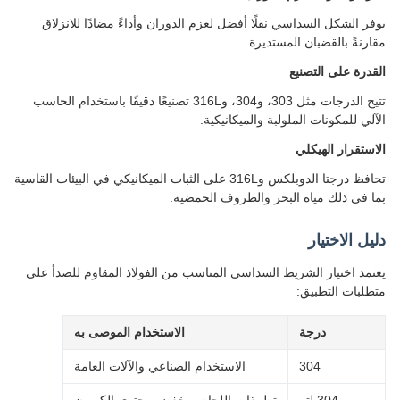
ر الشكل السداسي نقلًا أفضل لعزم الدوران وأداءً مضادًا للانزلاق
رنةً بالقضبان المستديرة.
درة على التصنيع
تتيح الدرجات مثل 303، و304، و316L تصنيعًا دقيقًا باستخدام الحاسب
لي للمكونات الملولبة والميكانيكية.
ستقرار الهيكلي
تحافظ درجتا الدوبلكس و316L على الثبات الميكانيكي في البيئات القاسية
 في ذلك مياه البحر والظروف الحمضية.
ل الاختيار
مد اختيار الشريط السداسي المناسب من الفولاذ المقاوم للصدأ على
لبات التطبيق:
درجة
الاستخدام الموصى به
304
الاستخدام الصناعي والآلات العامة