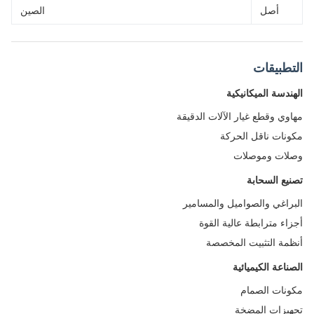
أصل
الصين
طبيقات
ندسة الميكانيكية
وي وقطع غيار الآلات الدقيقة
نات ناقل الحركة
ات وموصلات
يع السحابة
راغي والصواميل والمسامير
اء مترابطة عالية القوة
مة التثبيت المخصصة
ناعة الكيميائية
نات الصمام
يزات المضخة