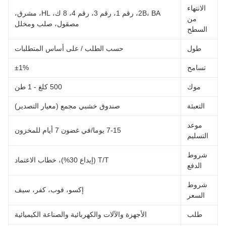
الانتهاء
2B، BA، رقم 1، رقم 3، رقم 4، 8 ك، HL، مشرق،
من
مصقول، صلب ومخلل
السطح
طول
حسب الطلب / على أساس المتطلبات
تسامح
±1%
موك
500 كلغ - 1 طن
التعبئة
صندوق خشبي مجمع (معيار التصدير)
موعد
7-15 يوما/في غضون 7 أيام للمخزون
التسليم
شروط
T/T (إيداع 30%)، خطاب الاعتماد
الدفع
شروط
إكسو، فوب، كفر، سيف
السعر
طلب
الأجهزة والآلات والكهربائية والصناعة الكيميائية