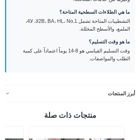
ما هي الطلاءات السطحية المتاحة؟
التشطيبات المتاحة تشمل 2B، BA، HL، No.1لا، لا4،
الملمع، والأسطح المخللة.
ما هو وقت التسليم؟
وقت التسليم القياسي هو 8-14 يوماً اعتماداً على كمية
الطلب والمواصفات.
ز المنتجات
ASTM A276 304 & 316L الصلب المقاوم للصدأ العصا
منتجات ذات صلة
لمستديرة مادة صناعية عالية الأداء متوفرة في قطرات تتراوح
من 2 ملم إلى 50 ملم ، مع خدمات معالجة شاملة بما في ذلك
القطع والانحناء واللحام.الخصائص الطلاء السطحي 2B المطاطي
منقح بالساخن لتطبيقات الهيكلية والصمامات. لمحة عامة عن