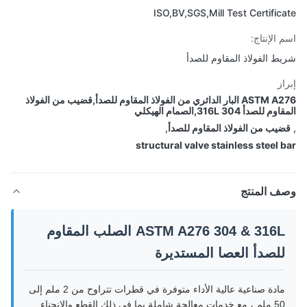
ISO,BV,SGS,Mill Test Certific
 الإنتاج:
ط الفولاذ المقاوم للصدأ
از
ASTM A276 البار الدائري من الفولاذ المقاوم للصدأ,قضيب من الفولاذ
للصدأ 304 316L,الصمام الهيكلي
يب من الفولاذ المقاوم للصدأ
,
structural valve stainless steel 
ف المنتج
ASTM A276 304 & 316L الصلب المقاوم
للصدأ العصا المستديرة
مادة صناعية عالية الأداء متوفرة في قطرات تتراوح من 2 ملم إلى
50 ملم ، مع خدمات معالجة شاملة بما في ذلك القطع والانحناء