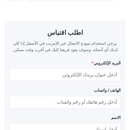
الفولاذ المقاوم للصدأ المواصفات سمك: مطاط
من الفولاذ المقاو
ساخن (3.0-300mm) ، مطاط بارد (0.3-16mm).
على الكروم والني
المقاسات المخص...
اطلب اقتباس
يرجى استخدام نموذج الاتصال عبر الإنترنت في الأسفل إذا كان
لديك أي أسئلة، وسوف يعود فريقنا إليك في أقرب وقت ممكن.
البريد الإلكتروني
*
الهاتف / واتساب
الاسم