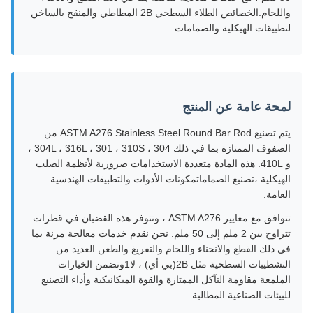
واللحام.الخصائص الطلاء السطحي 2B المطاطي والمنقح بالساخن
لتطبيقات الهيكلية والصمامات.
لمحة عامة عن المنتج
يتم تصنيع ASTM A276 Stainless Steel Round Bar Rod من
الصفوف الممتازة بما في ذلك 304 ، 304L ، 316L ، 301 ، 310S ،
و 410L. هذه المادة متعددة الاستخدامات ضرورية لأنظمة الصلب
الهيكلية ،تصنيع الصماماتمكونات الأدوات والتطبيقات الهندسية
العامة.
تتوافق مع معايير ASTM A276 ، وتتوفر هذه القضبان في قطرات
تتراوح بين 2 ملم إلى 50 ملم. نحن نقدم خدمات معالجة مرنة بما
في ذلك القطع والانحناء واللحام والتفريغ والطعن.العديد من
التشطيبات السطحية مثل 2B(بي أي) ، لا1وتضمن الخيارات
الملمعة مقاومة التآكل الممتازة والقوة الميكانيكية وأداء التصنيع
للبيئات الصناعية المطالبة.