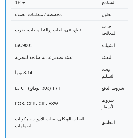
التسامح
± 1%
الطول
مخصصة / متطلبات العملاء
خدمة
قطع، ثني، لحام، إزالة الملفات، ضرب
المعالجة
الشهادة
ISO9001
التعبئة
تعبئة تصدير عادية صالحة للبحرية
وقت
8-14 يوماً
التسليم
شروط الدفع
T / T (30٪ الودائع) ، L / C
شروط
FOB، CFR، CIF، EXW
الأسعار
الصلب الهيكلي، صلب الأدوات، مكونات
التطبيق
الصمامات