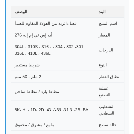
البند
الوصف
اسم المنتج
عصا دائرية من الفولاذ المقاوم للصدأ
المعيار
أيه إس تي إم إيه 276
301، 302 ، 304 ، 304L ، 310S ، 316 ،
الدرجات
316L ، 410L ، 436L
النوع
شريط مستدير
نطاق القطر
2 ملم - 50 ملم
عملية
مطاط بارد / مطاط ساخن
التصنيع
التشطيب
2B، BA، لا.1لا، لا3لا، لا4، 8K، HL، 1D، 2D
السطحي
حالة سطح
ملمع / مشرق / مخفوق