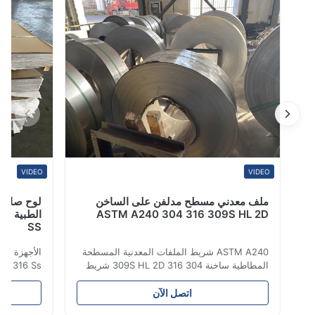
المنتج يتم تصنيع ASTM ...
VIDEO
VIDEO
ملف معدني مسطح مدلفن على الساخن
لوح صاج فولاذي
ASTM A240 304 316 309S HL 2D
SS
ASTM A240 شريط الملفات المعدنية المسطحة
المطاطية ساخنة 304 316 309S HL 2D شريط
لفائف الفولاذ المقاوم للصدأ المطاط الساخن /
المنتج الصفائح من
البارد 304 316 309S 310 310S 316L 321
اتصل الآن
ASTM A240 مواصفات المنتج اسم المنتج بطاقة
سلسلة 