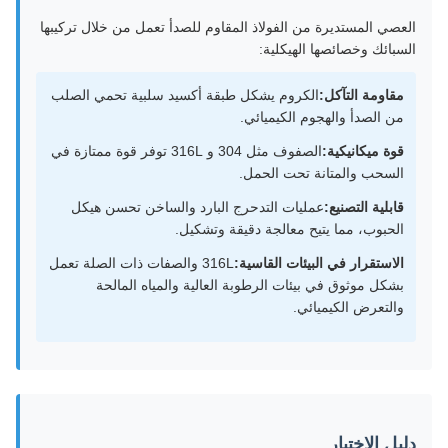
العصي المستديرة من الفولاذ المقاوم للصدأ تعمل من خلال تركيبها
السبائك وخصائصها الهيكلية:
مقاومة التآكل:
الكروم يشكل طبقة أكسيد سلبية تحمي الصلب
من الصدأ والهجوم الكيميائي.
قوة ميكانيكية:
الصفوف مثل 304 و 316L توفر قوة ممتازة في
السحب والمتانة تحت الحمل.
قابلية التصنيع:
عمليات التدحرج البارد والساخن تحسن هيكل
الحبوب، مما يتيح معالجة دقيقة وتشكيل.
الاستقرار في البيئات القاسية:
316L والصفات ذات الصلة تعمل
بشكل موثوق في بيئات الرطوبة العالية والمياه المالحة
والتعرض الكيميائي.
دليل الاختيار