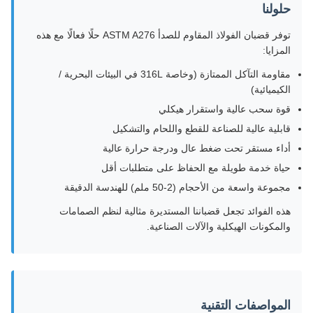
حلولنا
توفر قضبان الفولاذ المقاوم للصدأ ASTM A276 حلًا فعالًا مع هذه
المزايا:
مقاومة التآكل الممتازة (وخاصة 316L في البيئات البحرية /
الكيميائية)
قوة سحب عالية واستقرار هيكلي
قابلية عالية للصناعة للقطع واللحام والتشكيل
أداء مستقر تحت ضغط عال ودرجة حرارة عالية
حياة خدمة طويلة مع الحفاظ على متطلبات أقل
مجموعة واسعة من الأحجام (2-50 ملم) للهندسة الدقيقة
هذه الفوائد تجعل قضباننا المستديرة مثالية لنظم الصمامات
والمكونات الهيكلية والآلات الصناعية.
المواصفات التقنية