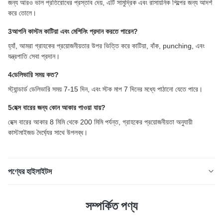
জন্য আরও ভাল প্রতিরোধের প্রস্তাব দেয়, এটি সামুদ্রিক এবং রাসায়নিক শিল্পের জন্য আদর্শ
করে তোলে।
3আপনি কাস্টম কাটিয়া এবং মেশিনিং প্রদান করতে পারেন?
হ্যাঁ, আমরা গ্রাহকের প্রয়োজনীয়তার উপর ভিত্তি করে কাটিয়া, বাঁক, punching, এবং
যন্ত্রপাতি সেবা প্রদান।
4ডেলিভারি সময় কত?
স্ট্যান্ডার্ড ডেলিভারি সময় 7-15 দিন, এবং স্টক মাপ 7 দিনের মধ্যে পাঠানো যেতে পারে।
5হেক্স বারের জন্য কোন আকার পাওয়া যায়?
হেক্স বারের আকার 8 মিমি থেকে 200 মিমি পর্যন্ত, গ্রাহকের প্রয়োজনীয়তা অনুযায়ী
কাস্টমাইজড দৈর্ঘ্যের সাথে উপলব্ধ।
পণ্যের হাইলাইটস
304 & 316L স্টেইনলেস স্টীল হেক্স বার / হেক্সাগন রড শিল্প উত্পাদন, যন্ত্রপাতি
সম্পর্কিত পণ্য
অংশ, ভালভ, fasteners, এবং রাসায়নিক প্রক্রিয়াকরণ সরঞ্জাম জন্য উচ্চ
কার্যকারিতা স্টেইনলেস স্টীল hex বার। পণ্যের সংক্ষিপ্ত বিবরণ 304 এবং