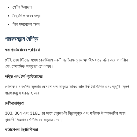
মোটর উপাদান
বৈদ্যুতিক ঘরের জন্য
শিল্প সমাবেশের অংশ
পারফরম্যান্স বৈশিষ্ট্য
ক্ষয় প্রতিরোধের প্রক্রিয়া
স্টেইনলেস স্টিলের মধ্যে ক্রোমিয়াম একটি প্রতিরক্ষামূলক অক্সাইড স্তর গঠন করে যা মরিচা
এবং রাসায়নিক আক্রমণ রোধ করে।
শক্তি এবং টর্ক প্রতিরোধের
গোলাকার বারগুলির তুলনায় হেক্সাগোনাল আকৃতি আরও ভাল টর্ক ট্রান্সমিশন এবং অ্যান্টি-স্লিপ
পারফরম্যান্স সরবরাহ করে।
মেশিনযোগ্যতা
303, 304 এবং 316L এর মতো গ্রেডগুলি গ্রিডযুক্ত এবং যান্ত্রিক উপাদানগুলির জন্য
সুনির্দিষ্ট সিএনসি মেশিনিংয়ের অনুমতি দেয়।
কাঠামোগত স্থিতিশীলতা