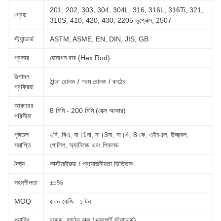
201, 202, 303, 304, 304L, 316, 316L, 316Ti, 321,
গ্রেড
310S, 410, 420, 430, 2205 ডুপ্লেক্স, 2507
স্ট্যান্ডার্ড
ASTM, ASME, EN, DIN, JIS, GB
প্রকার
হেক্সাগন বার (Hex Rod)
উত্পাদন
ঠান্ডা রোলড / গরম রোলড / কাঠের
প্রক্রিয়া
আকারের
8 মিমি - 200 মিমি (হেক্স আকার)
পরিসীমা
পৃষ্ঠতল
২বি, বিএ, না।1না, না।3না, না।4, 8 কে, এইচএল, উজ্জ্বল,
সমাপ্তি
পোলিশ, অ্যানিলড এবং পিকলড
দৈর্ঘ্য
কাস্টমাইজড / প্রয়োজনীয়তা ভিত্তিক
সহনশীলতা
±১%
MOQ
৫০০ কেজি - ১ টন
প্যাকিং
বন্ডেড, কাঠের বাক্স (এক্সপোর্ট স্ট্যান্ডার্ড)