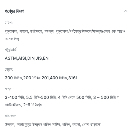
পণ্যের বিবরণ
টাইপ:
বৃত্তাকার, সমতল, বর্গক্ষেত্র, ষড়ভুজ, বৃত্তাকার/বর্গক্ষেত্র/সমতল/ষড়ভুজ/কোণ এবং আরও
অনেক কিছু
স্ট্যান্ডার্ড:
ASTM,AISI,DIN,JIS,EN
গ্রেড:
300 সিরিজ,200 সিরিজ,201,400 সিরিজ,316L
মাত্রা:
3-400 মিমি, 5.5 মিমি-500 মিমি, 4 মিমি থেকে 500 মিমি, 3 ~ 500 মিমি বা
কাস্টমাইজড, 2-6 মি দৈর্ঘ্য
সারফেস:
উজ্জ্বল, আচারযুক্ত উজ্জ্বল পালিশ সাটিন, পালিশ, কালো, খোসা ছাড়ানো