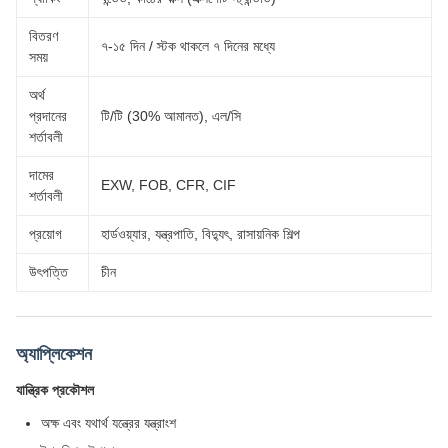
বিতরণ
৭-১৫ দিন / স্টক থাকলে ৭ দিনের মধ্যে
সময়
অর্থ
প্রদানের
টি/টি (30% আমানত), এল/সি
শর্তাবলী
দামের
EXW, FOB, CFR, CIF
শর্তাবলী
প্রয়োগ
হার্ডওয়্যার, যন্ত্রপাতি, বিদ্যুৎ, রাসায়নিক শিল্প
উৎপত্তি
চীন
অ্যাপ্লিকেশন
যান্ত্রিক প্রকৌশল
অক্ষ এবং যথার্থ যন্ত্রের যন্ত্রাংশ