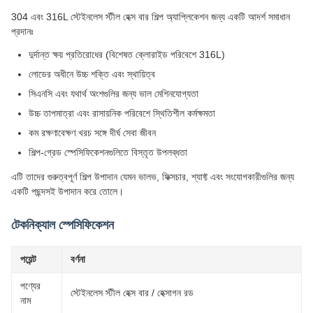
304 এবং 316L স্টেইনলেস স্টীল হেক্স বার শিল্প অ্যাপ্লিকেশন জন্য একটি আদর্শ সমাধান
প্রদানঃ
দুর্দান্ত ক্ষয় প্রতিরোধের (বিশেষত ক্লোরাইড পরিবেশে 316L)
লোডের অধীনে উচ্চ শক্তি এবং স্থায়িত্ব
সিএনসি এবং যথার্থ অংশগুলির জন্য ভাল মেশিনযোগ্যতা
উচ্চ তাপমাত্রা এবং রাসায়নিক পরিবেশে স্থিতিশীল কর্মক্ষমতা
কম রক্ষণাবেক্ষণ খরচ সঙ্গে দীর্ঘ সেবা জীবন
শিল্প-গ্রেড স্পেসিফিকেশনগুলিতে বিস্তৃত উপলব্ধতা
এটি তাদের গুরুত্বপূর্ণ শিল্প উপাদান যেমন ভালভ, ফিক্সচার, শ্যাফ্ট এবং সংযোগকারীগুলির জন্য
একটি পছন্দসই উপাদান করে তোলে।
টেকনিক্যাল স্পেসিফিকেশন
পয়েন্ট
বর্ণনা
পণ্যের
স্টেইনলেস স্টীল হেক্স বার / হেক্সাগন রড
নাম