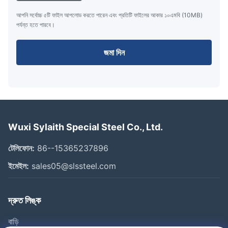
আপনি সর্বোচ্চ ৫টি ফাইল আপলোড করতে পারেন এবং প্রতিটি ফাইলের আকার ১০এমবি (10MB)
পর্যন্ত হতে পারবে।
জমা দিন
Wuxi Sylaith Special Steel Co., Ltd.
টেলিফোন:
86--15365237896
ইমেইল:
sales05@slssteel.com
দ্রুত লিঙ্ক
বাড়ি