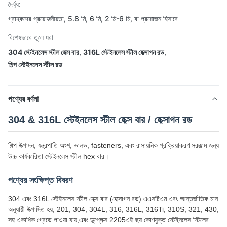
দৈর্ঘ্য:
গ্রাহকদের প্রয়োজনীয়তা, 5.8 মি, 6 মি, 2 মি-6 মি, বা প্রয়োজন হিসাবে
বিশেষভাবে তুলে ধরা
304 স্টেইনলেস স্টীল হেক্স বার
,
316L স্টেইনলেস স্টীল হেক্সাগন রড
,
শিল্প স্টেইনলেস স্টীল রড
পণ্যের বর্ণনা
304 & 316L স্টেইনলেস স্টীল হেক্স বার / হেক্সাগন রড
শিল্প উত্পাদন, যন্ত্রপাতি অংশ, ভালভ, fasteners, এবং রাসায়নিক প্রক্রিয়াকরণ সরঞ্জাম জন্য
উচ্চ কার্যকারিতা স্টেইনলেস স্টীল hex বার।
পণ্যের সংক্ষিপ্ত বিবরণ
304 এবং 316L স্টেইনলেস স্টীল হেক্স বার (হেক্সাগন রড) এএসটিএম এবং আন্তর্জাতিক মান
অনুযায়ী উত্পাদিত হয়, 201, 304, 304L, 316, 316L, 316Ti, 310S, 321, 430,
সহ একাধিক গ্রেডে পাওয়া যায়,এবং ডুপ্লেক্স 2205এই ছয় কোণযুক্ত স্টেইনলেস স্টিলের