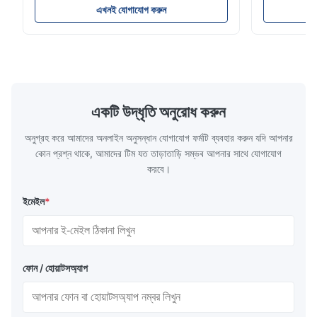
A240 পণ্যের স্পেসিফিকেশন পণ্যের নাম স্টেইনলেস স্টিল
300 সিরিজের স্ট
এখনই যোগাযোগ করুন
কয়েল / স্ট্রিপ স্পেসিফিকেশন বেধ: হট রোল্ড (3.0-300মিমি),
স্টিলের একটি পরি
কোল্ড রোল্ড (0.3-16মিমি)। কাস্টমাইজড আকার গ্...
অ্যালয়িং উপাদান
একটি উদ্ধৃতি অনুরোধ করুন
অনুগ্রহ করে আমাদের অনলাইন অনুসন্ধান যোগাযোগ ফর্মটি ব্যবহার করুন যদি আপনার
কোন প্রশ্ন থাকে, আমাদের টিম যত তাড়াতাড়ি সম্ভব আপনার সাথে যোগাযোগ
করবে।
ইমেইল
*
ফোন / হোয়াটসঅ্যাপ