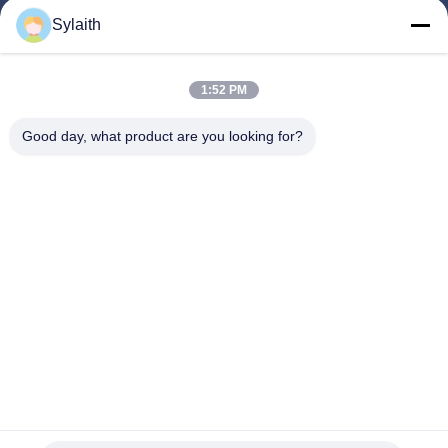
পণ্য
Sylaith
ভিডিও
আমাদের সম্পর্কে
1:52 PM
কারখানা ভ্রমণ
Good day, what product are you looking for?
মান নিয়ন্ত্রণ
আমাদের সাথে যোগাযোগ করুন
খবর
সব ক্ষেত্রেই
আমাদের অনুসরণ করো