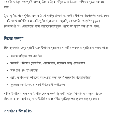
রডগুলি দুর্দান্ত ক্ষয় প্রতিরোধের, উচ্চ যান্ত্রিক শক্তি এবং উচ্চতর মেশিনযোগ্যতা সরবরাহ
করে।
ঠান্ডা ঘূর্ণিত, গরম ঘূর্ণিত, এবং কাঠামো প্রক্রিয়াকরণ সহ নমনীয় উত্পাদন বিকল্পগুলির সাথে, হেক্স
বারটি যথার্থ মেশিনিং এবং ভারী-ডুয়িং স্ট্রাকচারাল অ্যাপ্লিকেশনগুলির জন্য উপযুক্ত।
বিশ্বব্যাপী শিল্প ক্রেতাদের জন্য প্রতিযোগিতামূলক "প্রতি টন মূল্য" সমাধান উপলব্ধ.
শিল্পের সমস্যা
শিল্প ব্যবস্থার জন্য প্রায়ই এমন উপাদান প্রয়োজন যা কঠিন অবস্থার প্রতিরোধ করতে পারেঃ
ধ্রুবক যান্ত্রিক চাপ এবং টর্ক
ক্ষয়কারী পরিবেশে (অ্যাসিড, ক্লোরাইড, সমুদ্রের জল) এক্সপোজার
উচ্চ চাপ এবং তাপমাত্রা
বোল্ট, বাদাম এবং ভালভের অংশগুলির জন্য যথার্থ যন্ত্রপাতি প্রয়োজনীয়তা
ন্যূনতম রক্ষণাবেক্ষণের সাথে দীর্ঘমেয়াদী অপারেশন
কার্বন ইস্পাত বা কম খাদ ইস্পাত হেক্স রডগুলি প্রায়শই মরিচা, বিকৃতি এবং স্বল্প পরিষেবা
জীবনের কারণে ব্যর্থ হয়, যা ডাউনটাইম এবং বর্ধিত প্রতিস্থাপন ব্যয়কে নেতৃত্ব দেয়।
সমাধানের উপকারিতা