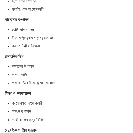
ট্রান্সমিশন উপাদান
কপলিং এবং সংযোগকারী
ফাস্টেনার উৎপাদন
বোল্ট, বাদাম, স্ক্রু
উচ্চ-শক্তিযুক্ত গহ্বরযুক্ত অংশ
কাস্টম ফিক্সিং সিস্টেম
রাসায়নিক শিল্প
ভালভের উপাদান
পাম্প ফিটিং
ক্ষয় প্রতিরোধী সরঞ্জামের যন্ত্রাংশ
নির্মাণ ও অবকাঠামো
কাঠামোগত সংযোগকারী
সমর্থন উপাদান
ভারী কাজের জন্য ফিটিং
বৈদ্যুতিক ও শিল্প সরঞ্জাম