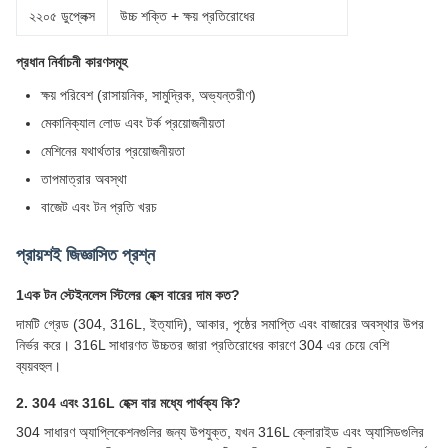
২২০৫ ডুপ্লেক্স
উচ্চ শক্তি + ক্ষয় প্রতিরোধের
প্রধান নির্বাচনী কারণসমূহ
ক্ষয় পরিবেশ (রাসায়নিক, সামুদ্রিক, অভ্যন্তরীণ)
মেকানিক্যাল লোড এবং টর্ক প্রয়োজনীয়তা
মেশিনের যথার্থতার প্রয়োজনীয়তা
তাপমাত্রার অবস্থা
বাজেট এবং টন প্রতি খরচ
প্রায়শই জিজ্ঞাসিত প্রশ্ন
1এক টন স্টেইনলেস স্টিলের হেক্স বারের দাম কত?
দামটি গ্রেড (304, 316L, ইত্যাদি), আকার, পৃষ্ঠের সমাপ্তি এবং বাজারের অবস্থার উপর
নির্ভর করে। 316L সাধারণত উচ্চতর জারা প্রতিরোধের কারণে 304 এর চেয়ে বেশি
ব্যয়বহুল।
2. 304 এবং 316L হেক্স বার মধ্যে পার্থক্য কি?
304 সাধারণ অ্যাপ্লিকেশনগুলির জন্য উপযুক্ত, যখন 316L ক্লোরাইড এবং অ্যাসিডগুলির