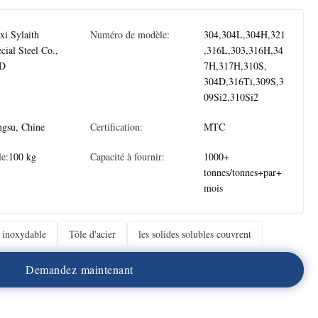
i Sylaith
Numéro de modèle:
304,304L,304H,321
cial Steel Co.,
,316L,303,316H,34
D
7H,317H,310S,
304D,316Ti,309S,3
09Si2,310Si2
ngsu, Chine
Certification:
MTC
e:
100 kg
Capacité à fournir:
1000+
tonnes/tonnes+par+
mois
r inoxydable
Tôle d'acier
les solides solubles couvrent
D
e
m
a
n
d
e
z
m
a
i
n
t
e
n
a
n
t