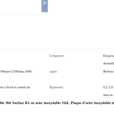
>
Longueur:
Exigenc
demand
100mm~2500mm,1000-
taper:
Bobine 
né à froid et enduit de
Épaisseur:
0,2-2,0
mm ou s
able 304
Surface BA en acier inoxydable 316L
Plaque d'acier inoxydable i
,
,