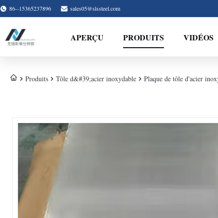
86--15365237896
sales05@slssteel.com
APERÇU
PRODUITS
VIDÉOS
Produits
Tôle d&#39;acier inoxydable
Plaque de tôle d'acier ino