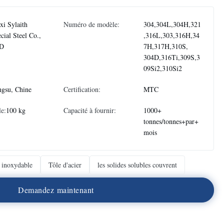
i Sylaith
Numéro de modèle:
304,304L,304H,321
cial Steel Co.,
,316L,303,316H,34
D
7H,317H,310S,
304D,316Ti,309S,3
09Si2,310Si2
ngsu, Chine
Certification:
MTC
e:
100 kg
Capacité à fournir:
1000+
tonnes/tonnes+par+
mois
r inoxydable
Tôle d'acier
les solides solubles couvrent
D
e
m
a
n
d
e
z
m
a
i
n
t
e
n
a
n
t