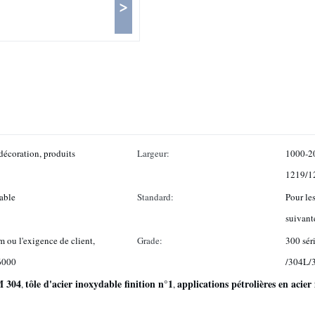
>
 décoration, produits
Largeur:
1000-2
1219/1
dable
Standard:
Pour les
suivant
ou l'exigence de client,
Grade:
300 sér
6000
/304L/
M 304
tôle d'acier inoxydable finition n°1
applications pétrolières en acie
,
,