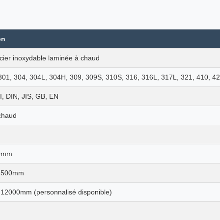
on
cier inoxydable laminée à chaud
301, 304, 304L, 304H, 309, 309S, 310S, 316, 316L, 317L, 321, 410, 42
, DIN, JIS, GB, EN
chaud
0mm
2500mm
12000mm (personnalisé disponible)