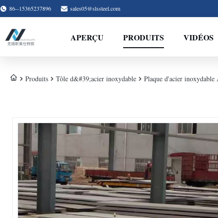
86--15365237896
sales05@slssteel.com
APERÇU
PRODUITS
VIDÉOS
Produits
Tôle d&#39;acier inoxydable
Plaque d'acier inoxydable