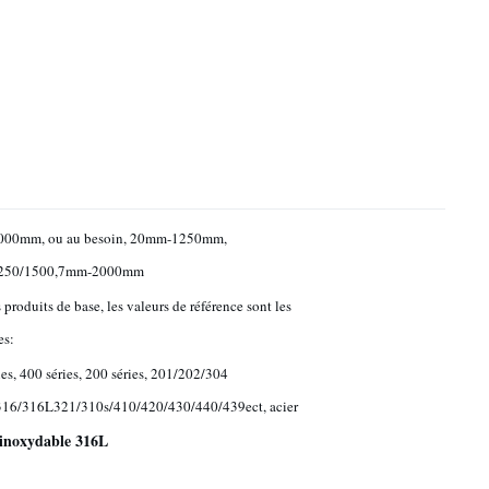
000mm, ou au besoin, 20mm-1250mm,
250/1500,7mm-2000mm
 produits de base, les valeurs de référence sont les
es:
ies, 400 séries, 200 séries, 201/202/304
316/316L321/310s/410/420/430/440/439ect, acier
r inoxydable 316L