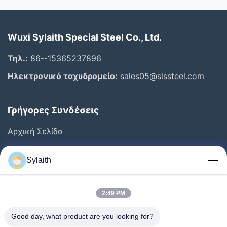
Όλα τα βίντεο
Wuxi Sylaith Special Steel Co., Ltd.
Φύλλο από ανοξείδωτο χάλυβα
Τηλ.:
86--15365237896
Άλλα βίντεο
Ηλεκτρονικό ταχυδρομείο:
sales05@slssteel.com
Γρήγορες Συνδέσεις
Αρχική Σελίδα
Προϊόντα
Sylaith
Βίντεο
Σχετικά Με Εμάς
2:49 PM
Γύρος Εργοστασίων
Good day, what product are you looking for?
Ποιοτικός Έλεγχος