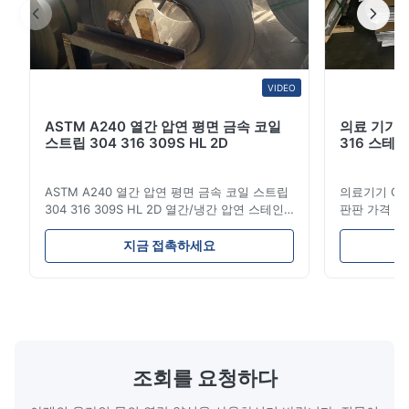
VIDEO
ASTM A240 열간 압연 평면 금속 코일
의료 기기 크롬
스트립 304 316 309S HL 2D
316 스테
ASTM A240 열간 압연 평면 금속 코일 스트립
의료기기 Cr 강
304 316 309S HL 2D 열간/냉간 압연 스테인
판판 가격 제
리스 스틸 코일 스트립 304 316 309S 310
인레스 스틸 엽
310S 316L 321 ASTM A240 제품 사양 제품명
시리즈 스테
지금 접촉하세요
스테인리스 스틸 코일 / 스트립 사양 두께: 열간
합금 요소로
압연 (3.0-300mm), 냉간 압연 (0.3-16mm). 맞
스 스틸의 가
춤형 사이즈 가능 폭 500-2000mm 길이
가장 일반적인
1000-6000mm 표준 ASME, ASTM, EN, BS,
니다.이 강철은
GB, DIN, JIS 등 재질 304, 304L, 310S, 310,
corrosion re
309, 309S, ...
good form
스테인...
조회를 요청하다