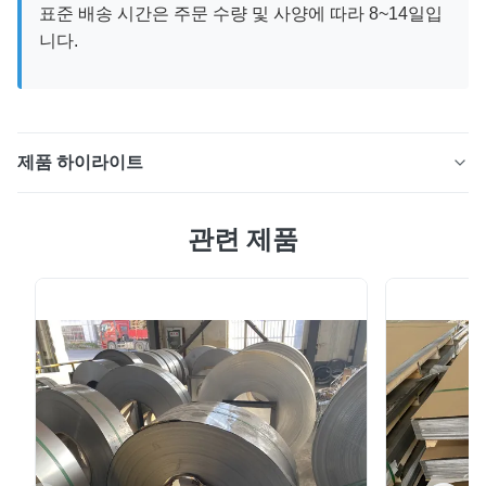
표준 배송 시간은 주문 수량 및 사양에 따라 8~14일입
니다.
제품 하이라이트
ASTM A276 304 및 316L 스테인레스 스틸 원형 막대 막
관련 제품
대 절단, 굽힘, 용접을 포함한 포괄적인 가공 서비스를 통해
2mm에서 50mm까지의 직경으로 제공되는 고성능 산업용
소재입니다. 구조 및 밸브 응용 분야를 위한 열간 압연 및
광택 처리된 2B 표면 마감이 특징입니다. 제품개요 ASTM
A276 스테인레스 스틸 라운드 바 로드는 304, 304L,
316L, 301, 310S 및 410L을 포함한 프리미엄 등급으로 제
조됩니다. 이 다용도 소재는 구조용 강철 시스템, 밸브 제
조, 공구 부품 및 일반 엔지니어링 응용 분...