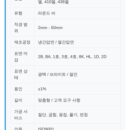
엘, 410엘, 436엘
유형
라운드 바
직경 범
2mm - 50mm
위
제조공정
냉간압연 / 열간압연
표면 마
2B, BA, 1호, 3호, 4호, 8K, HL, 1D, 2D
감
표면 상
광택 / 브라이트 / 절인
태
용인
±1%
길이
맞춤형 / 고객 요구 사항
가공 서
절단, 굽힘, 용접, 풀기, 펀칭
비스
인증
ISO9001