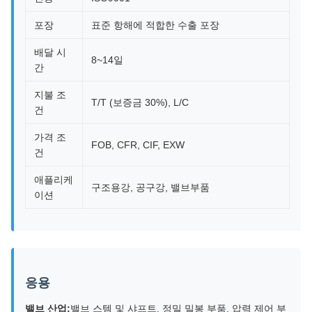
포장
표준 항해에 적합한 수출 포장
배달 시
8~14일
간
지불 조
T/T (보증금 30%), L/C
건
가격 조
FOB, CFR, CIF, EXW
건
애플리케
구조용강, 공구강, 밸브부품
이션
응용
밸브 산업:
밸브 스템 및 샤프트, 정밀 밀봉 부품, 압력 제어 부