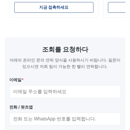
리스 스틸 코일 스트립 304 316 309S 310
인레스 스틸 엽
310S 316L 321 ASTM A240 제품 사양 제품명
시리즈 스테
지금 접촉하세요
스테인리스 스틸 코일 / 스트립 사양 두께: 열간
합금 요소로
압연 (3.0-300mm), 냉간 압연 (0.3-16mm). 맞
스 스틸의 가
춤형 사이즈 가능 폭 500-2000mm 길이
가장 일반적인
1000-6000mm 표준 ASME, ASTM, EN, BS,
니다.이 강철은
GB, DIN, JIS 등 재질 304, 304L, 310S, 310,
corrosion re
309, 309S, ...
good form
스테인...
조회를 요청하다
아래의 온라인 문의 연락 양식을 사용하시기 바랍니다. 질문이
있으시면 저희 팀이 가능한 한 빨리 연락합니다.
이메일
*
전화 / 왓츠앱