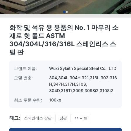
화학 및 석유 용 용품의 No. 1 마무리 소
재로 핫 롤드 ASTM
304/304L/316/316L 스테인리스 스
틸 판
브랜드 이름:
Wuxi Sylaith Special Steel Co., LTD
모델 번호:
304,304L,304H,321,316L,303,316
H,347H,317H,310S,
304D,316Ti,309S,309Si2,310Si2
최소 주문 수량:
100kg
태그:
스테인레스 강판
강판
ss 시트