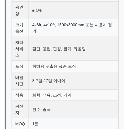
용인
± 1%
성
크기
4x8ft, 4x10ft, 1500x3000mm 또는 사용자 정
옵션
의
처리
서비
절단, 용접, 펀칭, 굽기, 듀콜링
스
포장
항해용 수출용 표준 포장
배달
3-7일 / 7일 이내에
시간
적용
화학, 석유, 조선, 기계
원산
진주, 중국
지
MOQ
1톤