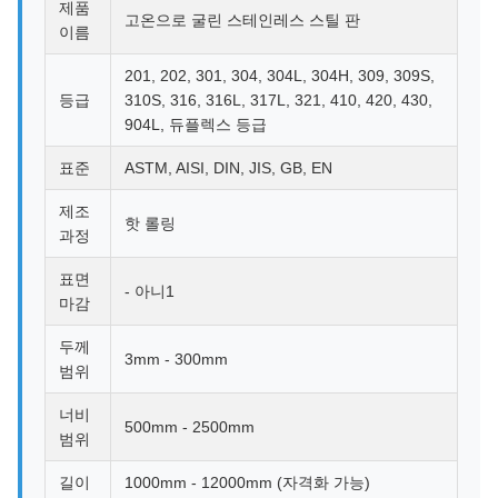
제품
고온으로 굴린 스테인레스 스틸 판
이름
201, 202, 301, 304, 304L, 304H, 309, 309S,
등급
310S, 316, 316L, 317L, 321, 410, 420, 430,
904L, 듀플렉스 등급
표준
ASTM, AISI, DIN, JIS, GB, EN
제조
핫 롤링
과정
표면
- 아니1
마감
두께
3mm - 300mm
범위
너비
500mm - 2500mm
범위
길이
1000mm - 12000mm (자격화 가능)