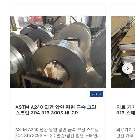
이트 (304, 304L, 316, 316L 및 기타 등급) 는 화학 처리,
석유 정제,조선, 기계 제조 및 건설 공학. ASTM, AISI, DIN,
JIS 및 EN 표준에 따라 생산 된 이 스테인레스 스틸 판은
내구성 있는 No.1 핫 롤링 표면 완공, 우수한 부식 저항성
및 강한 기계적 특성을 갖추고 있습니다. 티스코 (TISCO)
와 중국 장쑤 (Jiangsu) 의 다른 인증 공장에서 제조 된 이
...
VIDEO
ASTM A240 열간 압연 평면 금속 코일
의료 기기 크롬
스트립 304 316 309S HL 2D
316 스테
ASTM A240 열간 압연 평면 금속 코일 스트립
의료기기 Cr 강
304 316 309S HL 2D 열간/냉간 압연 스테인
판판 가격 제