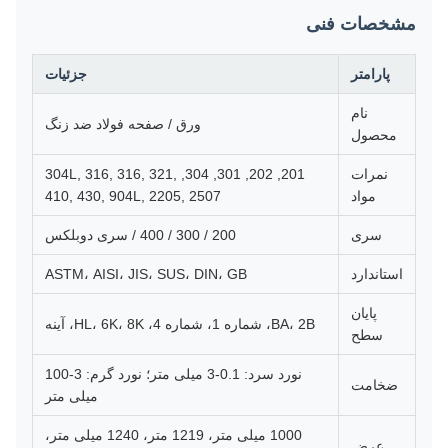
مشخصات فنی
پارامتر
جزئیات
نام
ورق / صفحه فولاد ضد زنگ
محصول
نمرات
201, 202, 301, 304, 304L, 316, 316, 321,
مواد
410, 430, 904L, 2205, 2507
سری
200 / 300 / 400 / سری دوبلکس
استاندارد
ASTM، AISI، JIS، SUS، DIN، GB
پایان
BA، 2B، شماره 1، شماره 4، HL، 6K، 8K، آینه
سطح
نورد سرد: 0.1-3 میلی متر؛ نورد گرم: 3-100
ضخامت
میلی متر
1000 میلی متر، 1219 متر، 1240 میلی متر،
عرض