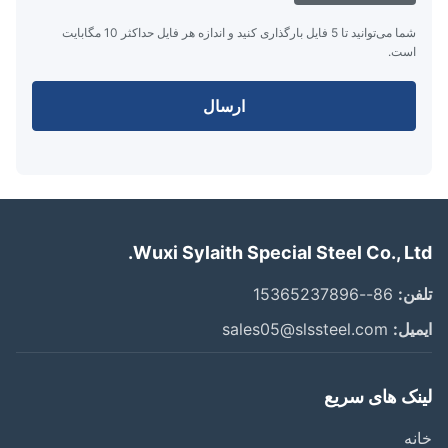
شما می‌توانید تا 5 فایل بارگذاری کنید و اندازه هر فایل حداکثر 10 مگابایت
است.
ارسال
Wuxi Sylaith Special Steel Co., Lt
ن:
86--15365237896
یل:
sales05@slssteel.com
نک های سریع
ه