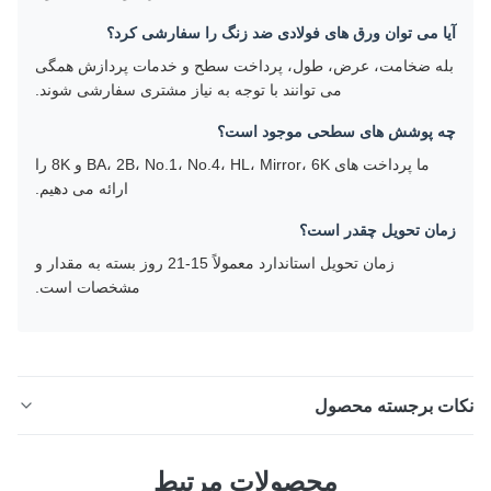
آیا می توان ورق های فولادی ضد زنگ را سفارشی کرد؟
بله ضخامت، عرض، طول، پرداخت سطح و خدمات پردازش همگی
می توانند با توجه به نیاز مشتری سفارشی شوند.
چه پوشش های سطحی موجود است؟
ما پرداخت های BA، 2B، No.1، No.4، HL، Mirror، 6K و 8K را
ارائه می دهیم.
زمان تحویل چقدر است؟
زمان تحویل استاندارد معمولاً 15-21 روز بسته به مقدار و
مشخصات است.
ات برجسته محصول
ورق فولادی ضد زنگ 304 304L 316 316L 410 430 904L
محصولات مرتبط
BA سطح بررسی اجمالی محصول محصولات ورق و صفحه