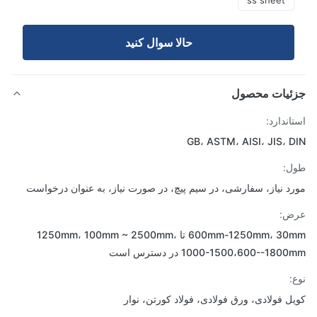
ss sheet
حالا سوال کنيد
ئیات محصول
اندارد:
GB، ASTM، AISI، JIS، 
ل:
د نیاز، سفارشی، در سیم پیچ، در صورت نیاز، به عنوان درخواست
ض:
600mm-1250mm، 30mm تا 1250mm، 100mm ~ 2500mm،
1000-1500--1800mm در دسترس است
:
ل فولادی، ورق فولادی، فولاد کورتن، نوار