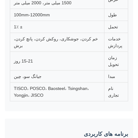
1500 میلی متر، 2000 میلی متر
طول
100mm-12000mm
تحمل
± 1٪
خدمات
خم کردن، جوشکاری، روکش کردن، پانچ کردن،
پردازش
برش
زمان
15-21 روز
تحویل
مبدا
جیانگ سو، چین
نام
TISCO، POSCO، Baosteel، Tsingshan،
تجاری
Yongjin، JISCO
برنامه های کاربردی