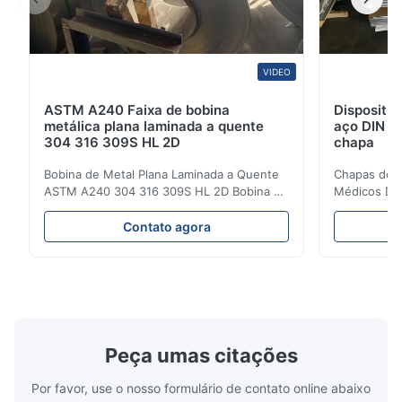
VIDEO
ASTM A240 Faixa de bobina
Dispositi
metálica plana laminada a quente
aço DIN J
304 316 309S HL 2D
chapa
Bobina de Metal Plana Laminada a Quente
Chapas de A
ASTM A240 304 316 309S HL 2D Bobina de
Médicos DIN
Aço Inoxidável Laminada a Quente/Frio 304
Chapa Ss Vi
316 309S 310 310S 316L 321 ASTM A240
Atacado de 
Contato agora
Especificações do Produto Nome do
Laminadas a
Produto Bobina / Tira de Aço Inoxidável
aço inoxidáv
Especificação Espessura: Laminada a
uma família 
Quente (3.0-300mm), Laminada a ...
austenítico
Peça umas citações
Por favor, use o nosso formulário de contato online abaixo