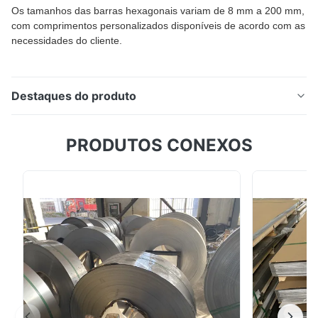
Os tamanhos das barras hexagonais variam de 8 mm a 200 mm,
com comprimentos personalizados disponíveis de acordo com as
necessidades do cliente.
Destaques do produto
Barra sextavada de aço inoxidável 304 e 316L / haste
PRODUTOS CONEXOS
hexagonal Barra hexagonal de aço inoxidável de alto
desempenho para fabricação industrial, peças de
máquinas, válvulas, fixadores e equipamentos de
processamento químico. Visão geral do produto A
barra hexagonal de aço inoxidável 304 e 316L (haste
...