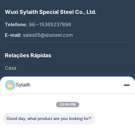
Wuxi Sylaith Special Steel Co., Ltd.
Telefone:
86--15365237896
E-mail:
sales05@slssteel.com
Relações Rápidas
Casa
Produtos
Sylaith
Vídeos
Quem Somos
10:04 PM
Fábrica
Good day, what product are you looking for?
Controle De Qualidade
Fale Conosco