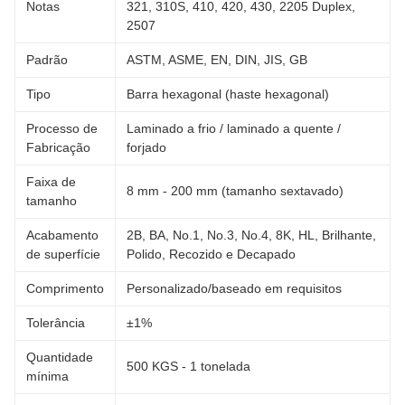
Notas
321, 310S, 410, 420, 430, 2205 Duplex,
2507
Padrão
ASTM, ASME, EN, DIN, JIS, GB
Tipo
Barra hexagonal (haste hexagonal)
Processo de
Laminado a frio / laminado a quente /
Fabricação
forjado
Faixa de
8 mm - 200 mm (tamanho sextavado)
tamanho
Acabamento
2B, BA, No.1, No.3, No.4, 8K, HL, Brilhante,
de superfície
Polido, Recozido e Decapado
Comprimento
Personalizado/baseado em requisitos
Tolerância
±1%
Quantidade
500 KGS - 1 tonelada
mínima