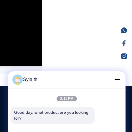
Sylaith
2:11 PM
BIZIMLE İLETIŞIM
Good day, what product are you looking 
for?
86--15365237896