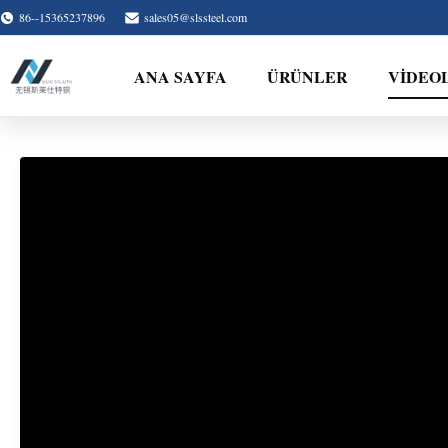
86--15365237896
sales05@slssteel.com
ANA SAYFA
ÜRÜNLER
VİDEO