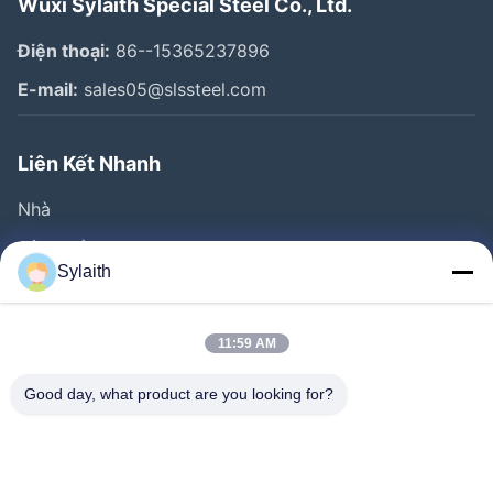
Wuxi Sylaith Special Steel Co., Ltd.
Điện thoại:
86--15365237896
E-mail:
sales05@slssteel.com
Liên Kết Nhanh
Nhà
Sản Phẩm
Sylaith
Video
Về Chúng Tôi
11:59 AM
Tham Quan Nhà Máy
Good day, what product are you looking for?
Kiểm Soát Chất Lượng
Liên Hệ Chúng Tôi
Tin Tức