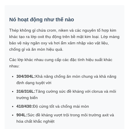
Nó hoạt động như thế nào
Thép không gỉ chứa crom, niken và các nguyên tố hợp kim
khác tạo ra lớp oxit thụ động trên bề mặt kim loại. Lớp màng
bảo vệ này ngăn oxy và hơi ẩm xâm nhập vào vật liệu,
chống gỉ và ăn mòn hiệu quả.
Các lớp khác nhau cung cấp các đặc tính hiệu suất khác
nhau:
304/304L:
Khả năng chống ăn mòn chung và khả năng
định dạng tuyệt vời
316/316L:
Tăng cường sức đề kháng với clorua và môi
trường biển
410/430:
Độ cứng tốt và chống mài mòn
904L:
Sức đề kháng vượt trội trong môi trường axit và
hóa chất khắc nghiệt