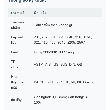
Thông số kỹ thuật
tham số
Chi tiết
Tên sản
Tấm / tấm thép không gỉ
phẩm
Lớp vật
201, 202, 301, 304, 304L, 316, 316L,
liệu
321, 410, 430, 904L, 2205, 2507
Loạt
Dòng 200/300/400 / Song công
Tiêu
ASTM, AISI, JIS, SUS, DIN, GB
chuẩn
Hoàn
thiện bề
BA, 2B, Số 1, Số 4, HL, 6K, 8K, Gương
mặt
Cán nguội: 0,1-3mm; Cán nóng: 3-
độ dày
100mm