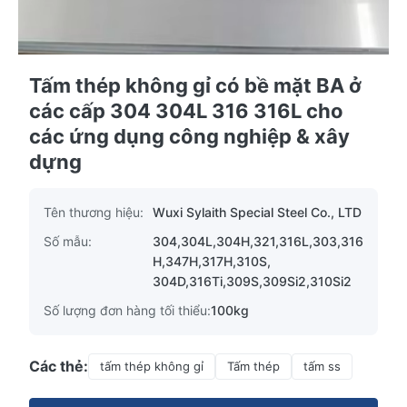
Tấm thép không gỉ có bề mặt BA ở
các cấp 304 304L 316 316L cho
các ứng dụng công nghiệp & xây
dựng
Tên thương hiệu:
Wuxi Sylaith Special Steel Co., LTD
Số mẫu:
304,304L,304H,321,316L,303,316
H,347H,317H,310S,
304D,316Ti,309S,309Si2,310Si2
Số lượng đơn hàng tối thiểu:
100kg
Các thẻ:
tấm thép không gỉ
Tấm thép
tấm ss