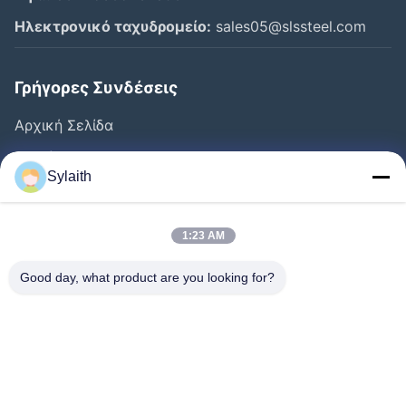
Ηλεκτρονικό ταχυδρομείο:
sales05@slssteel.com
Γρήγορες Συνδέσεις
Αρχική Σελίδα
Προϊόντα
Sylaith
Βίντεο
Σχετικά Με Εμάς
1:23 AM
Γύρος Εργοστασίων
Good day, what product are you looking for?
Ποιοτικός Έλεγχος
Επαφή
Νέα
Όλες Οι Περιπτώσεις