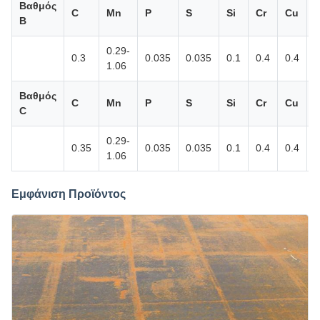
Βαθμός
C
Mn
P
S
Si
Cr
Cu
Β
0.29-
0.3
0.035
0.035
0.1
0.4
0.4
0
1.06
Βαθμός
C
Mn
P
S
Si
Cr
Cu
C
0.29-
0.35
0.035
0.035
0.1
0.4
0.4
0
1.06
Εμφάνιση Προϊόντος