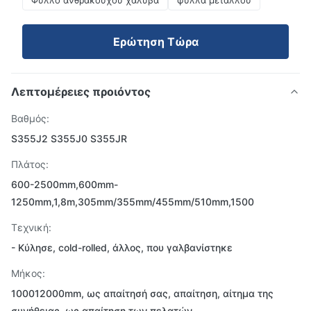
Φύλλο ανθρακούχου χάλυβα
φύλλα μετάλλου
Ερώτηση Τώρα
Λεπτομέρειες προιόντος
Βαθμός:
S355J2 S355J0 S355JR
Πλάτος:
600-2500mm,600mm-
1250mm,1,8m,305mm/355mm/455mm/510mm,1500
Τεχνική:
- Κύλησε, cold-rolled, άλλος, που γαλβανίστηκε
Μήκος:
100012000mm, ως απαίτησή σας, απαίτηση, αίτημα της
συνήθειας, ως απαίτηση των πελατών