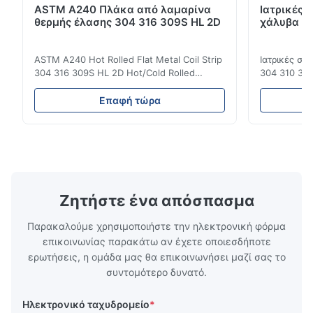
ASTM A240 Πλάκα από λαμαρίνα
Ιατρικές 
θερμής έλασης 304 316 309S HL 2D
χάλυβα DI
ASTM A240 Hot Rolled Flat Metal Coil Strip
Ιατρικές σ
304 316 309S HL 2D Hot/Cold Rolled
304 310 316
Stainless Steel Coil Strip 304 316 309S 310
Επεξεργασί
310S 316L 321 ASTM A240 Προδιαγραφές
σιδηρουργι
Επαφή τώρα
προϊόντος Όνομα προϊόντος Πηνίο /
χάλυβας σει
Λωρίδα από ανοξείδωτο χάλυβα
οικογένεια
Προδιαγραφή Πάχος: Θερμής έλασης (3.0-
χάλυβων πο
300mm), Ψυχρής έλασης (0.3-16mm).
νικέλιο ως 
Προσαρ...
κοινά ...
Ζητήστε ένα απόσπασμα
Παρακαλούμε χρησιμοποιήστε την ηλεκτρονική φόρμα
επικοινωνίας παρακάτω αν έχετε οποιεσδήποτε
ερωτήσεις, η ομάδα μας θα επικοινωνήσει μαζί σας το
συντομότερο δυνατό.
Ηλεκτρονικό ταχυδρομείο
*