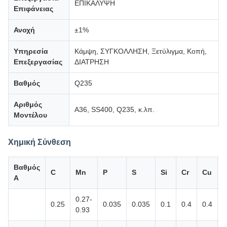
ΕΠΙΚΑΛΥΨΗ
Επιφάνειας
Ανοχή
±1%
Υπηρεσία
Κάμψη, ΣΥΓΚΟΛΛΗΣΗ, Ξετύλιγμα, Κοπή,
Επεξεργασίας
ΔΙΑΤΡΗΣΗ
Βαθμός
Q235
Αριθμός
A36, SS400, Q235, κ.λπ.
Μοντέλου
Χημική Σύνθεση
Βαθμός
C
Mn
P
S
Si
Cr
Cu
Α
0.27-
0.25
0.035
0.035
0.1
0.4
0.4
0
0.93