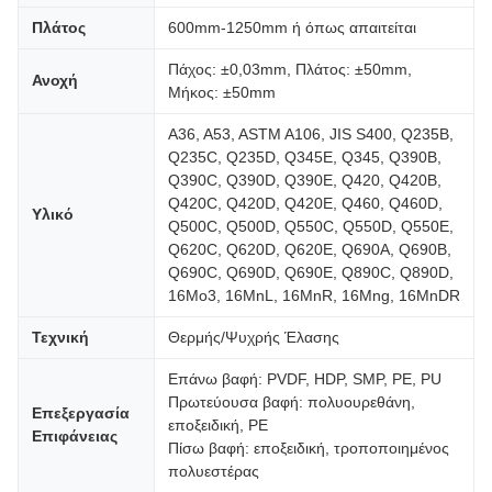
Πλάτος
600mm-1250mm ή όπως απαιτείται
Πάχος: ±0,03mm, Πλάτος: ±50mm,
Ανοχή
Μήκος: ±50mm
A36, A53, ASTM A106, JIS S400, Q235B,
Q235C, Q235D, Q345E, Q345, Q390B,
Q390C, Q390D, Q390E, Q420, Q420B,
Q420C, Q420D, Q420E, Q460, Q460D,
Υλικό
Q500C, Q500D, Q550C, Q550D, Q550E,
Q620C, Q620D, Q620E, Q690A, Q690B,
Q690C, Q690D, Q690E, Q890C, Q890D,
16Mo3, 16MnL, 16MnR, 16Mng, 16MnDR
Τεχνική
Θερμής/Ψυχρής Έλασης
Επάνω βαφή: PVDF, HDP, SMP, PE, PU
Πρωτεύουσα βαφή: πολυουρεθάνη,
Επεξεργασία
εποξειδική, PE
Επιφάνειας
Πίσω βαφή: εποξειδική, τροποποιημένος
πολυεστέρας