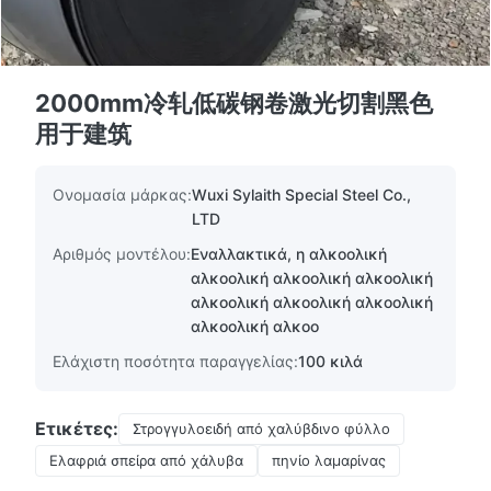
2000mm冷轧低碳钢卷激光切割黑色
用于建筑
Ονομασία μάρκας:
Wuxi Sylaith Special Steel Co.,
LTD
Αριθμός μοντέλου:
Εναλλακτικά, η αλκοολική
αλκοολική αλκοολική αλκοολική
αλκοολική αλκοολική αλκοολική
αλκοολική αλκοο
Ελάχιστη ποσότητα παραγγελίας:
100 κιλά
Ετικέτες:
Στρογγυλοειδή από χαλύβδινο φύλλο
Ελαφριά σπείρα από χάλυβα
πηνίο λαμαρίνας