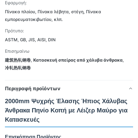
Εφαρμογή:
Πίνακα πλοίου, Πίνακα λέβητα, στέγη, Πίνακα
εμπορευματοκιβωτίου, κλπ.
Πρότυπο:
ASTM, GB, JIS, AISI, DIN
Επισημαίνω
建筑热轧钢卷
,
Κατασκευή σπείρας από χάλυβα άνθρακα
,
冷轧热轧钢卷
Περιγραφή προϊόντων
2000mm Ψυχρής Έλασης Ήπιος Χάλυβας
Άνθρακα Πηνίο Κοπή με Λέιζερ Μαύρο για
Κατασκευές
Επισκόπηση Προϊόντος