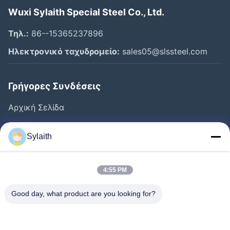
Wuxi Sylaith Special Steel Co., Ltd.
Τηλ.:
86--15365237896
Ηλεκτρονικό ταχυδρομείο:
sales05@slssteel.com
Γρήγορες Συνδέσεις
Αρχική Σελίδα
Προϊόντα
Sylaith
Βίντεο
Σχετικά Με Εμάς
4:55 PM
Γύρος Εργοστασίων
Good day, what product are you looking for?
Ποιοτικός Έλεγχος
Επαφή