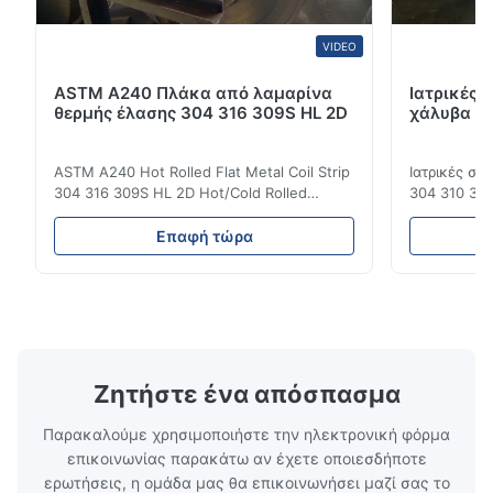
VIDEO
ASTM A240 Πλάκα από λαμαρίνα
Ιατρικές 
θερμής έλασης 304 316 309S HL 2D
χάλυβα DI
ASTM A240 Hot Rolled Flat Metal Coil Strip
Ιατρικές σ
304 316 309S HL 2D Hot/Cold Rolled
304 310 316
Stainless Steel Coil Strip 304 316 309S 310
Επεξεργασί
310S 316L 321 ASTM A240 Προδιαγραφές
σιδηρουργι
Επαφή τώρα
προϊόντος Όνομα προϊόντος Πηνίο /
χάλυβας σει
Λωρίδα από ανοξείδωτο χάλυβα
οικογένεια
Προδιαγραφή Πάχος: Θερμής έλασης (3.0-
χάλυβων πο
300mm), Ψυχρής έλασης (0.3-16mm).
νικέλιο ως 
Προσαρ...
κοινά ...
Ζητήστε ένα απόσπασμα
Παρακαλούμε χρησιμοποιήστε την ηλεκτρονική φόρμα
επικοινωνίας παρακάτω αν έχετε οποιεσδήποτε
ερωτήσεις, η ομάδα μας θα επικοινωνήσει μαζί σας το