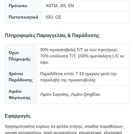
Πρότυπο
ASTM, JIS, EN
Πιστοποιητικό
ISO, CE
Πληροφορίες Παραγγελίας & Παράδοσης
30% προκαταβολή T/T εκ των προτέρων,
Όροι
70% υπόλοιπο T/T, 100% αμετάκλητη L/C εν
Πληρωμής
όψει
Χρόνοι
Παραδίδεται εντός 7-10 ημερών μετά την
Παράδοσης
παραλαβή της προκαταβολής
Λιμάνι
Λιμάνι Σαγκάης, Λιμάνι QingDao
Φόρτωσης
Εφαρμογές
Χρησιμοποιείται ευρέως σε φύλλα στέγης, σκιάδια παραθύρων,
οροφή αυτοκινήτου, σασί αυτοκινήτου, κλιματιστικό, εξωτερικό