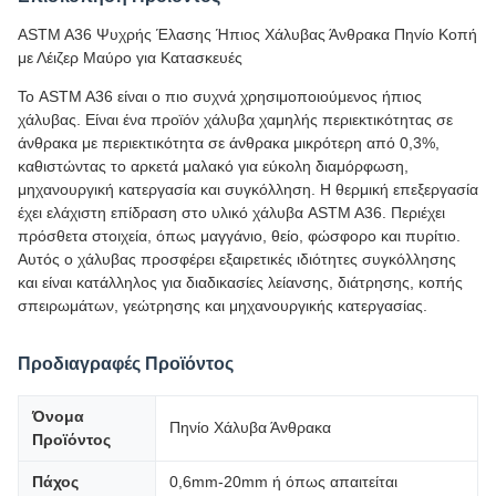
ASTM A36 Ψυχρής Έλασης Ήπιος Χάλυβας Άνθρακα Πηνίο Κοπή
με Λέιζερ Μαύρο για Κατασκευές
Το ASTM A36 είναι ο πιο συχνά χρησιμοποιούμενος ήπιος
χάλυβας. Είναι ένα προϊόν χάλυβα χαμηλής περιεκτικότητας σε
άνθρακα με περιεκτικότητα σε άνθρακα μικρότερη από 0,3%,
καθιστώντας το αρκετά μαλακό για εύκολη διαμόρφωση,
μηχανουργική κατεργασία και συγκόλληση. Η θερμική επεξεργασία
έχει ελάχιστη επίδραση στο υλικό χάλυβα ASTM A36. Περιέχει
πρόσθετα στοιχεία, όπως μαγγάνιο, θείο, φώσφορο και πυρίτιο.
Αυτός ο χάλυβας προσφέρει εξαιρετικές ιδιότητες συγκόλλησης
και είναι κατάλληλος για διαδικασίες λείανσης, διάτρησης, κοπής
σπειρωμάτων, γεώτρησης και μηχανουργικής κατεργασίας.
Προδιαγραφές Προϊόντος
Όνομα
Πηνίο Χάλυβα Άνθρακα
Προϊόντος
Πάχος
0,6mm-20mm ή όπως απαιτείται