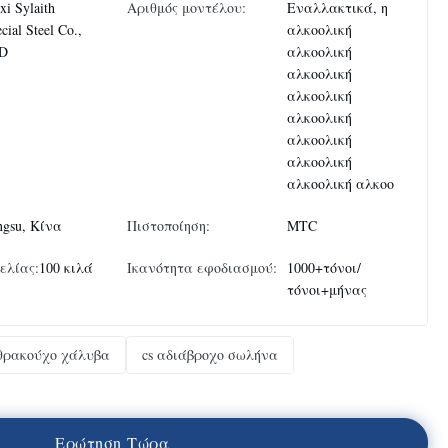
i Sylaith
Αριθμός μοντέλου:
Εναλλακτικά, η
cial Steel Co.,
αλκοολική
D
αλκοολική
αλκοολική
αλκοολική
αλκοολική
αλκοολική
αλκοολική
αλκοολική αλκοο
ngsu, Κίνα
Πιστοποίηση:
MTC
ελίας:
100 κιλά
Ικανότητα εφοδιασμού:
1000+τόνοι/
τόνοι+μήνας
θρακούχο χάλυβα
cs αδιάβροχο σωλήνα
Ε
ρ
ώ
τ
η
σ
η
Τ
ώ
ρ
α