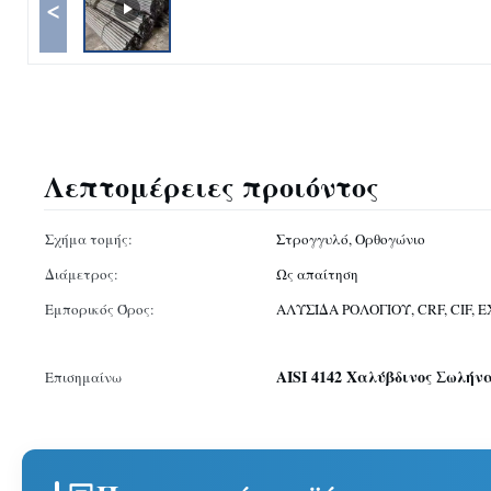
<
Λεπτομέρειες προιόντος
Σχήμα τομής:
Στρογγυλό, Ορθογώνιο
Διάμετρος:
Ως απαίτηση
Εμπορικός Όρος:
ΑΛΥΣΊΔΑ ΡΟΛΟΓΙΟΎ, CRF, CIF, 
AISI 4142 Χαλύβδινος Σωλήν
Επισημαίνω