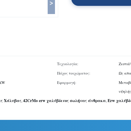
>
Τεχνολογία:
Ζεστά/
Πάχος τοιχώματος:
Ως απα
EXW
Εφαρμογή:
Μεταβί
υψηλής
ας Χάλυβας
42CrMo erw χαλύβδινος σωλήνας άνθρακα
Erw χαλύβδ
,
,