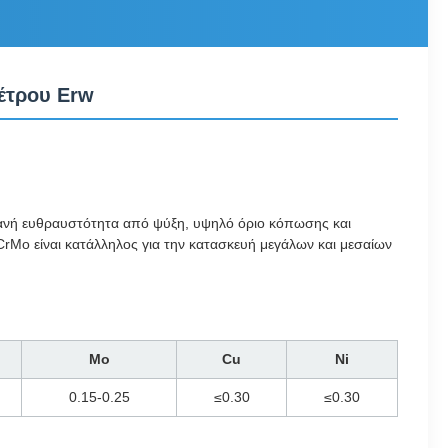
έτρου Erw
φανή ευθραυστότητα από ψύξη, υψηλό όριο κόπωσης και
rMo είναι κατάλληλος για την κατασκευή μεγάλων και μεσαίων
Mo
Cu
Ni
0.15-0.25
≤0.30
≤0.30