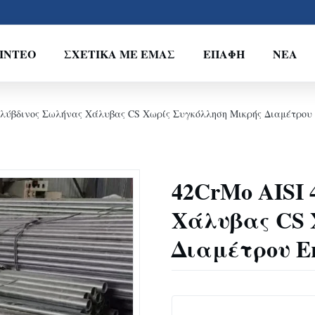
ΊΝΤΕΟ
ΣΧΕΤΙΚΆ ΜΕ ΕΜΆΣ
ΕΠΑΦΉ
ΝΈΑ
αλύβδινος Σωλήνας Χάλυβας CS Χωρίς Συγκόλληση Μικρής Διαμέτρου
42CrMo AISI 
Χάλυβας CS 
Διαμέτρου E