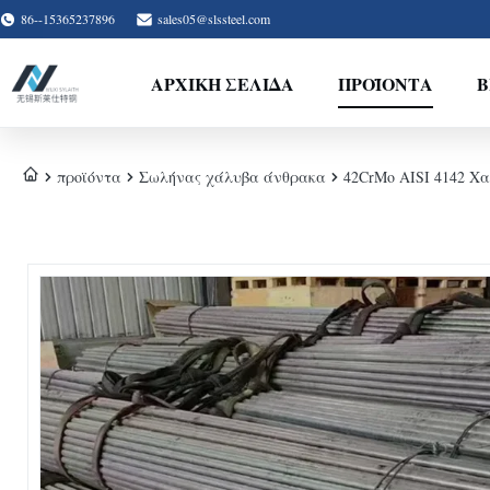
86--15365237896
sales05@slssteel.com
ΑΡΧΙΚΉ ΣΕΛΊΔΑ
ΠΡΟΪΌΝΤΑ
Β
προϊόντα
Σωλήνας χάλυβα άνθρακα
42CrMo AISI 4142 Χ