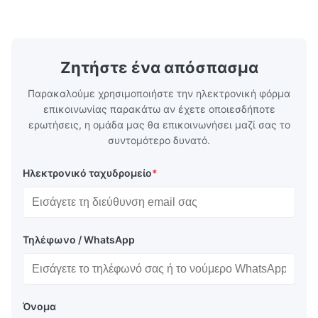
Προδιαγραφή Πάχος: Θερμής έλασης (3.0-
χάλυβων πο
300mm), Ψυχρής έλασης (0.3-16mm).
νικέλιο ως 
Προσαρ...
κοινά ...
Ζητήστε ένα απόσπασμα
Παρακαλούμε χρησιμοποιήστε την ηλεκτρονική φόρμα
επικοινωνίας παρακάτω αν έχετε οποιεσδήποτε
ερωτήσεις, η ομάδα μας θα επικοινωνήσει μαζί σας το
συντομότερο δυνατό.
Ηλεκτρονικό ταχυδρομείο
*
Τηλέφωνο / WhatsApp
Όνομα