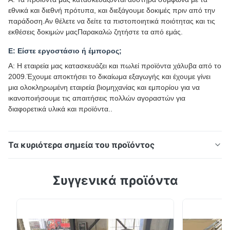
εθνικά και διεθνή πρότυπα, και διεξάγουμε δοκιμές πριν από την
παράδοση.Αν θέλετε να δείτε τα πιστοποιητικά ποιότητας και τις
εκθέσεις δοκιμών μαςΠαρακαλώ ζητήστε τα από εμάς.
Ε: Είστε εργοστάσιο ή έμπορος;
Α: Η εταιρεία μας κατασκευάζει και πωλεί προϊόντα χάλυβα από το
2009.Έχουμε αποκτήσει το δικαίωμα εξαγωγής και έχουμε γίνει
μια ολοκληρωμένη εταιρεία βιομηχανίας και εμπορίου για να
ικανοποιήσουμε τις απαιτήσεις πολλών αγοραστών για
διαφορετικά υλικά και προϊόντα..
Τα κυριότερα σημεία του προϊόντος
DX51D+Z Κουρφοποιημένο Ζυγισμένο Χαλύβδινο
Συγγενικά προϊόντα
Πλάκα Πλάκα Οροφής Αλουμινίου Ζυγίου
επικαλυμμένο φύλλο DX51D+Z Κουρφοποιημένο
Ζυγισμένο Χαλύβδινο Πλάκα Πλάκα Οροφής
Αλουμινίου Ζυγίου επικαλυμμένο φύλλο Επισκόπηση