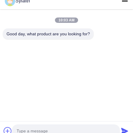
Sylaith
Βίντεο
Σχετικά Με Εμάς
10:03 AM
Γύρος Εργοστασίων
Good day, what product are you looking for?
Ποιοτικός Έλεγχος
Επαφή
Νέα
Όλες Οι Περιπτώσεις
Ακολουθήστε Μας.
©2026- Wuxi Sylaith Special Steel Co., Ltd.. . Διατηρούνται όλα τα
πνευματικά δικαιώματα.