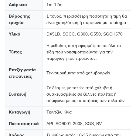
Διάρκεια
1m-12m
Βάρος της
1 τόνος, περισσότερη ποσότητα η τιμή θα
τροχιάς
είναι χαμηλότερη ή σύμφωνα με το αίτημα
Υλικό
DX51D, SGCC, G300, G550, SGCH570
Η μέθοδος αυτή εφαρμόζεται σε όλα τα
Τύπος
είδη που χρησιμοποιούνται για την
παραγωγή του προϊόντος.
Επεξεργασία
Τεχνουργήματα από χαλυβουργία
επιφάνειας
Σε δέσμες με ταινίες από χάλυβα ή
Συσκευή
συσκευασμένες σε ξύλινες παλέτες ή
σύμφωνα με τις απαιτήσεις των πελατών
Καταγωγή
Τιαντζίν, Κίνα
Πιστοποιητικά
API ISO9001-2008, SGS, BV
Χρόνος
Συνήθως εντός 10-35 ημερών από την