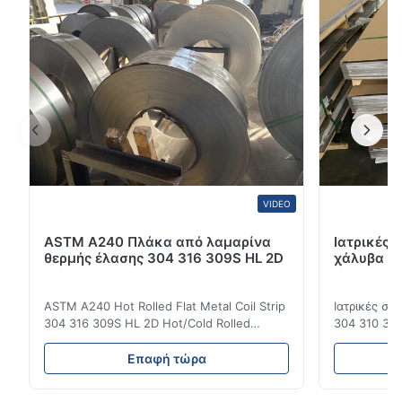
του προϊόντος Η κυλάντικη πλακέτα κυματοειδούς
χάλυβα από αλουμίνιο είναι διαθέσιμη σε πάχο...
VIDEO
ASTM A240 Πλάκα από λαμαρίνα
Ιατρικές 
θερμής έλασης 304 316 309S HL 2D
χάλυβα DI
ASTM A240 Hot Rolled Flat Metal Coil Strip
Ιατρικές σ
304 316 309S HL 2D Hot/Cold Rolled
304 310 316
Stainless Steel Coil Strip 304 316 309S 310
Επεξεργασί
310S 316L 321 ASTM A240 Προδιαγραφές
σιδηρουργι
Επαφή τώρα
προϊόντος Όνομα προϊόντος Πηνίο /
χάλυβας σει
Λωρίδα από ανοξείδωτο χάλυβα
οικογένεια