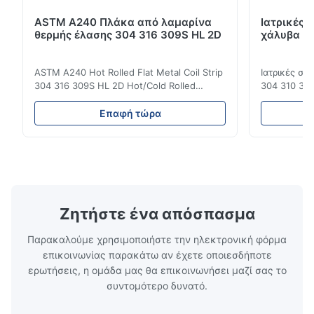
ASTM A240 Πλάκα από λαμαρίνα
Ιατρικές 
θερμής έλασης 304 316 309S HL 2D
χάλυβα DI
ASTM A240 Hot Rolled Flat Metal Coil Strip
Ιατρικές σ
304 316 309S HL 2D Hot/Cold Rolled
304 310 316
Stainless Steel Coil Strip 304 316 309S 310
Επεξεργασί
310S 316L 321 ASTM A240 Προδιαγραφές
σιδηρουργι
Επαφή τώρα
προϊόντος Όνομα προϊόντος Πηνίο /
χάλυβας σει
Λωρίδα από ανοξείδωτο χάλυβα
οικογένεια
Προδιαγραφή Πάχος: Θερμής έλασης (3.0-
χάλυβων πο
300mm), Ψυχρής έλασης (0.3-16mm).
νικέλιο ως 
Προσαρ...
κοινά ...
Ζητήστε ένα απόσπασμα
Παρακαλούμε χρησιμοποιήστε την ηλεκτρονική φόρμα
επικοινωνίας παρακάτω αν έχετε οποιεσδήποτε
ερωτήσεις, η ομάδα μας θα επικοινωνήσει μαζί σας το
συντομότερο δυνατό.