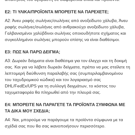
Ε2: ΤΙ ΥΛΙΚΑ/ΠΡΟΪΟΝΤΑ ΜΠΟΡΕΙΤΕ ΝΑ ΠΑΡΕΧΕΤΕ;
Α2: Άνευ ραφής σωλήνες/σωλήνες από ανοξείδωτο χάλυβα, Άνευ
ραφής σωλήνες/σωλήνες από ανθρακούχο ανοξείδωτο χάλυβα,
Γαλβανισμένοι χαλύβδινοι σωλήνες οποιουδήποτε σχήματος και
συγκολλημένοι σωλήνες μπορούν επίσης να είναι διαθέσιμοι.
Ε3: ΠΩΣ ΝΑ ΠΑΡΩ ΔΕΙΓΜΑ;
Α3: Δωρεάν δείγματα είναι διαθέσιμα για τον έλεγχο και τη δοκιμή
σας. Και για να λάβετε δωρεάν δείγματα, πρέπει να μας στείλετε τη
λεπτομερή διεύθυνση παραλαβής σας (συμπεριλαμβανομένου
του ταχυδρομικού κώδικα) και τον λογαριασμό σας
DHL/FedEx/UPS για τη συλλογή δειγμάτων, το κόστος του
ταχυμεταφορέα θα πληρωθεί από την πλευρά σας.
Ε4: ΜΠΟΡΕΙΤΕ ΝΑ ΠΑΡΑΓΕΤΕ ΤΑ ΠΡΟΪΟΝΤΑ ΣΥΜΦΩΝΑ ΜΕ
ΤΑ ΔΙΚΑ ΜΟΥ ΣΧΕΔΙΑ;
Α4: Ναι, μπορούμε να παράγουμε τα προϊόντα σύμφωνα με τα
σχέδιά σας που θα σας ικανοποιήσουν περισσότερο.