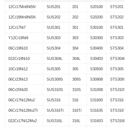
12Cr17Mn6Ni5N
SUS201
201
S20100
STS201
12Cr18Mn9Ni5N
SUS202
202
S20200
STS202
12Cr17Ni7
SUS301
301
S30100
STS301
Y12Cr18Ni9
SUS303
303
S30300
STS303
06Cr19Ni10
SUS304
304
S30400
STS304
022Cr19Ni10
SUS304L
304L
S30403
STS304L
10Cr18Ni12
SUS305
305
S30500
STS305
06Cr23Ni13
SUS309S
309S
S30908
STS309S
06Cr25Ni20
SUS310S
310S
S31008
STS310S
06Cr17Ni12Mo2
SUS316
316
S31600
STS316
06Cr17Ni12Mo2Ti
SUS316Ti
316Ti
S31635
STS316Ti
022Cr17Ni12Mo2
SUS316L
316L
S31603
STS316L