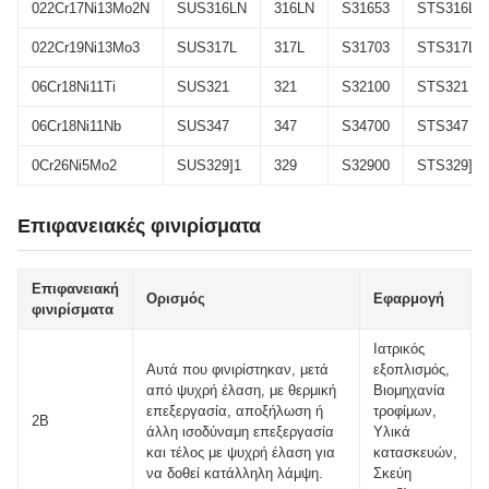
022Cr17Ni13Mo2N
SUS316LN
316LN
S31653
STS316LN
022Cr19Ni13Mo3
SUS317L
317L
S31703
STS317L
06Cr18Ni11Ti
SUS321
321
S32100
STS321
06Cr18Ni11Nb
SUS347
347
S34700
STS347
0Cr26Ni5Mo2
SUS329]1
329
S32900
STS329]1
Επιφανειακές φινιρίσματα
Επιφανειακή
Ορισμός
Εφαρμογή
φινιρίσματα
Ιατρικός
Αυτά που φινιρίστηκαν, μετά
εξοπλισμός,
από ψυχρή έλαση, με θερμική
Βιομηχανία
επεξεργασία, αποξήλωση ή
τροφίμων,
2B
άλλη ισοδύναμη επεξεργασία
Υλικά
και τέλος με ψυχρή έλαση για
κατασκευών,
να δοθεί κατάλληλη λάμψη.
Σκεύη