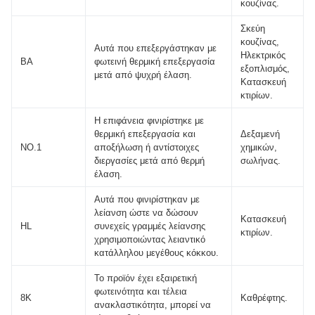
κουζίνας.
Σκεύη
κουζίνας,
Αυτά που επεξεργάστηκαν με
Ηλεκτρικός
BA
φωτεινή θερμική επεξεργασία
εξοπλισμός,
μετά από ψυχρή έλαση.
Κατασκευή
κτιρίων.
Η επιφάνεια φινιρίστηκε με
θερμική επεξεργασία και
Δεξαμενή
NO.1
αποξήλωση ή αντίστοιχες
χημικών,
διεργασίες μετά από θερμή
σωλήνας.
έλαση.
Αυτά που φινιρίστηκαν με
λείανση ώστε να δώσουν
Κατασκευή
HL
συνεχείς γραμμές λείανσης
κτιρίων.
χρησιμοποιώντας λειαντικό
κατάλληλου μεγέθους κόκκου.
Το προϊόν έχει εξαιρετική
φωτεινότητα και τέλεια
8K
Καθρέφτης.
ανακλαστικότητα, μπορεί να