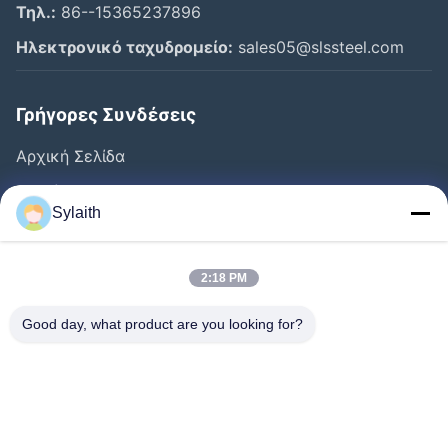
Τηλ.:
86--15365237896
Ηλεκτρονικό ταχυδρομείο:
sales05@slssteel.com
Γρήγορες Συνδέσεις
Αρχική Σελίδα
Προϊόντα
Sylaith
Βίντεο
Σχετικά Με Εμάς
2:18 PM
Γύρος Εργοστασίων
Good day, what product are you looking for?
Ποιοτικός Έλεγχος
Επαφή
Νέα
Όλες Οι Περιπτώσεις