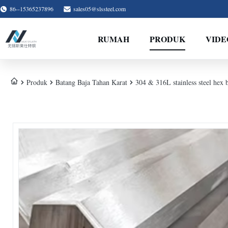
86--15365237896
sales05@slssteel.com
RUMAH
PRODUK
VIDE
Produk
Batang Baja Tahan Karat
304 & 316L stainless steel hex 