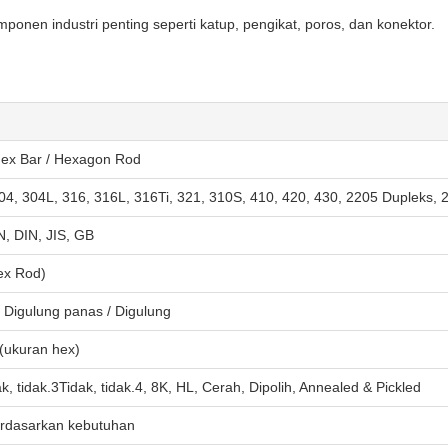
onen industri penting seperti katup, pengikat, poros, dan konektor.
 Hex Bar / Hexagon Rod
04, 304L, 316, 316L, 316Ti, 321, 310S, 410, 420, 430, 2205 Dupleks, 
, DIN, JIS, GB
ex Rod)
/ Digulung panas / Digulung
(ukuran hex)
k, tidak.3Tidak, tidak.4, 8K, HL, Cerah, Dipolih, Annealed & Pickled
erdasarkan kebutuhan