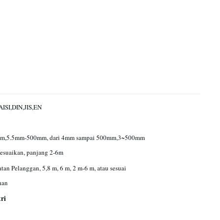
ISI,DIN,JIS,EN
m,5.5mm-500mm, dari 4mm sampai 500mm,3~500mm
sesuaikan, panjang 2-6m
atan Pelanggan, 5,8 m, 6 m, 2 m-6 m, atau sesuai
han
ri