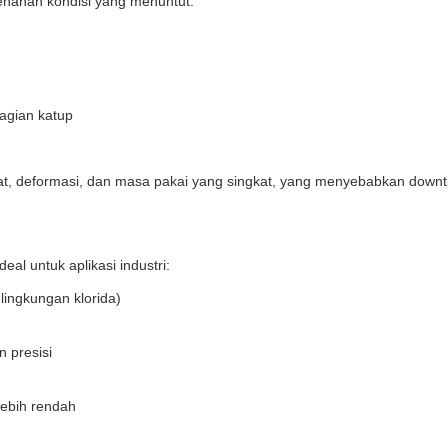
nahan kondisi yang menuntut:
agian katup
rat, deformasi, dan masa pakai yang singkat, yang menyebabkan downt
al untuk aplikasi industri:
lingkungan klorida)
 presisi
lebih rendah