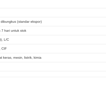
 dibungkus (standar ekspor)
 7 hari untuk stok
), L/C
 CIF
t keras, mesin, listrik, kimia