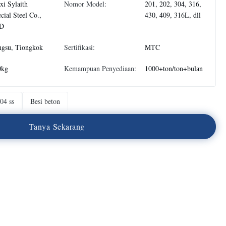
i Sylaith
Nomor Model:
201, 202, 304, 316,
cial Steel Co.,
430, 409, 316L, dll
D
ngsu, Tiongkok
Sertifikasi:
MTC
0kg
Kemampuan Penyediaan:
1000+ton/ton+bulan
04 ss
Besi beton
T
a
n
y
a
S
e
k
a
r
a
n
g