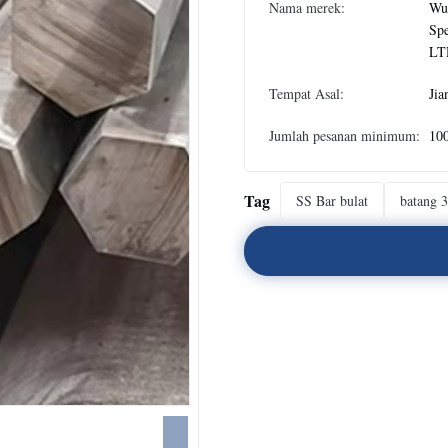
Nama merek:
Wux
Spe
LT
Tempat Asal:
Jia
Jumlah pesanan minimum:
10
Tag
SS Bar bulat
batang 3