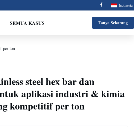
Indonesia
SEMUA KASUS
Tanya Sekarang
f per ton
inless steel hex bar dan
tuk aplikasi industri & kimia
g kompetitif per ton