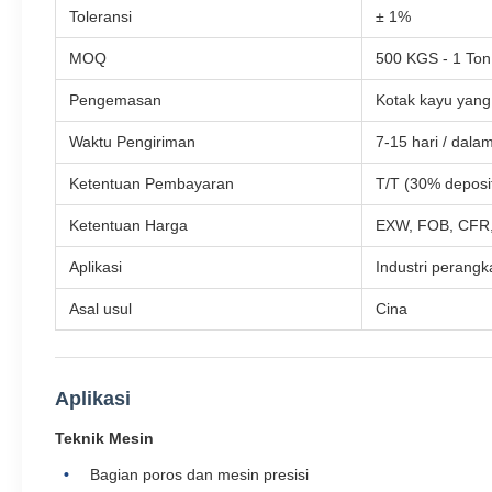
Toleransi
± 1%
MOQ
500 KGS - 1 Ton
Pengemasan
Kotak kayu yang
Waktu Pengiriman
7-15 hari / dalam
Ketentuan Pembayaran
T/T (30% deposit
Ketentuan Harga
EXW, FOB, CFR,
Aplikasi
Industri perangka
Asal usul
Cina
Aplikasi
Teknik Mesin
Bagian poros dan mesin presisi