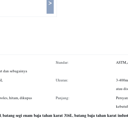
>
Standar:
ASTM,A
ut dan sebagainya
6L
Ukuran:
3-400m
atau di
poles, hitam, dikupas
Panjang:
Persyar
kebutu
4
batang segi enam baja tahan karat 316L
batang baja tahan karat indust
,
,