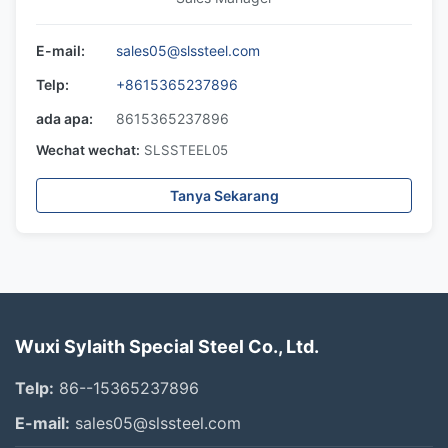
E-mail:
sales05@slssteel.com
Telp:
+8615365237896
ada apa:
8615365237896
Wechat wechat:
SLSSTEEL05
Tanya Sekarang
Wuxi Sylaith Special Steel Co., Ltd.
Telp:
86--15365237896
E-mail:
sales05@slssteel.com