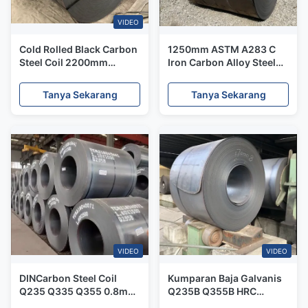
VIDEO
Cold Rolled Black Carbon
1250mm ASTM A283 C
Steel Coil 2200mm
Iron Carbon Alloy Steel
Dilapisi Galvanized Untuk
Coil 2mm Hot Cold Rolled
Teknik
Coil
Tanya Sekarang
Tanya Sekarang
VIDEO
VIDEO
DINCarbon Steel Coil
Kumparan Baja Galvanis
Q235 Q335 Q355 0.8mm
Q235B Q355B HRC
Hot Dip untuk Dekorasi
Gulungan Panas SS400