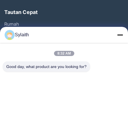
Tautan Cepat
Rumah
Produk
Sylaith
Video
Tentang Kita
8:32 AM
Wisata Pabrik
Good day, what product are you looking for?
Kontrol Kualitas
Hubungi Kami
Berita
Semua Kasus
Ikuti Kami.