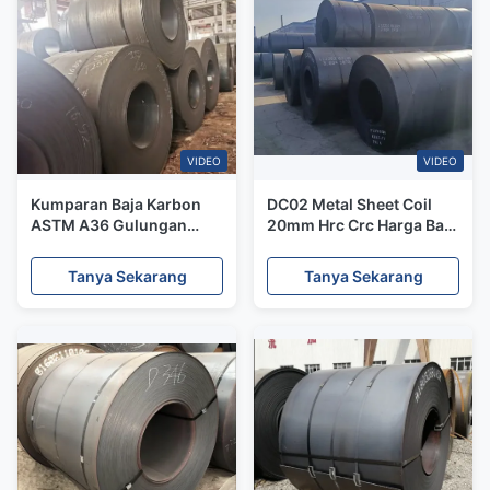
VIDEO
VIDEO
Kumparan Baja Karbon
DC02 Metal Sheet Coil
ASTM A36 Gulungan
20mm Hrc Crc Harga Baja
Panas 1000mm SS400
Q195 Q215 Untuk Bahan
Baja Lunak A283
Bangunan
Tanya Sekarang
Tanya Sekarang