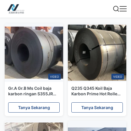
VIDEO
VIDEO
Gr.A Gr.B Ms Coil baja
Q235 Q345 Koil Baja
karbon ringan S355JR
Karbon Prime Hot Rolled
Low Alloy High Strength
Galvanized Untuk
4mm - 100mm
Penukar Panas
Tanya Sekarang
Tanya Sekarang