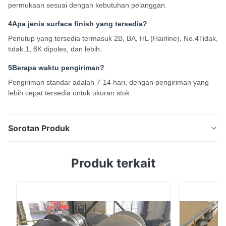
permukaan sesuai dengan kebutuhan pelanggan.
4Apa jenis surface finish yang tersedia?
Penutup yang tersedia termasuk 2B, BA, HL (Hairline), No.4Tidak,
tidak.1, 8K dipoles, dan lebih.
5Berapa waktu pengiriman?
Pengiriman standar adalah 7-14 hari, dengan pengiriman yang
lebih cepat tersedia untuk ukuran stok.
Sorotan Produk
Bar bulat stainless steel berkualitas tinggi 2mm6mm
Produk terkait
Batang stainless steel yang dibuat dengan presisi
dalam kelas 201/304/310/316/321/904L dengan
permukaan HL standar DIN yang ditarik dingin untuk
suku cadang mobil dan aplikasi industri. Ringkasan
Produk High Quality Stainless Steel Round Bar (2mm...