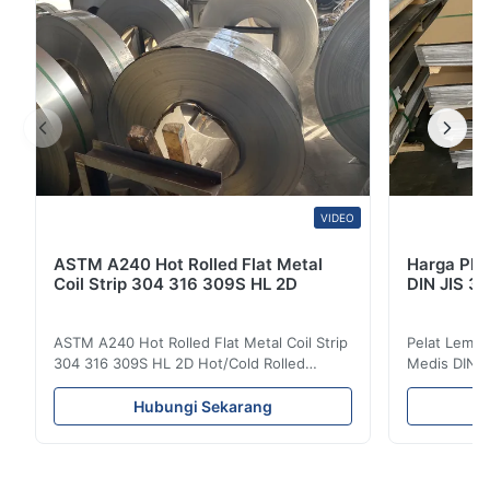
VIDEO
ASTM A240 Hot Rolled Flat Metal
Harga Pla
Coil Strip 304 316 309S HL 2D
DIN JIS 3
ASTM A240 Hot Rolled Flat Metal Coil Strip
Pelat Lemba
304 316 309S HL 2D Hot/Cold Rolled
Medis DIN J
Stainless Steel Coil Strip 304 316 309S 310
Gambaran Pr
310S 316L 321 ASTM A240 Spesifikasi
Lembaran Ba
Hubungi Sekarang
Produk Nama produk Koil / strip baja tahan
Gulung Ding
karat Spesifikasi Ketebalan: Digulung Panas
seri 300 me
(3.0-300mm), Digulung Dingin (0.3-16mm).
karat auste
Lebar 500...
dan nikel se