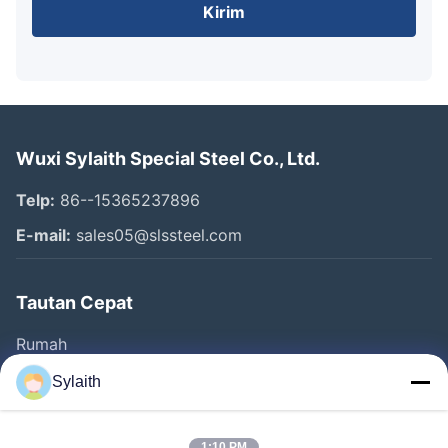
Kirim
Wuxi Sylaith Special Steel Co., Ltd.
Telp:
86--15365237896
E-mail:
sales05@slssteel.com
Tautan Cepat
Rumah
Produk
Sylaith
Video
1:10 PM