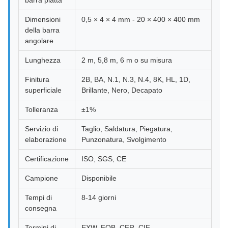
barra piatta
Dimensioni
0,5 × 4 × 4 mm - 20 × 400 × 400 mm
della barra
angolare
Lunghezza
2 m, 5,8 m, 6 m o su misura
Finitura
2B, BA, N.1, N.3, N.4, 8K, HL, 1D,
superficiale
Brillante, Nero, Decapato
Tolleranza
±1%
Servizio di
Taglio, Saldatura, Piegatura,
elaborazione
Punzonatura, Svolgimento
Certificazione
ISO, SGS, CE
Campione
Disponibile
Tempi di
8-14 giorni
consegna
Termini di
EXW, FOB, CFR, CIF