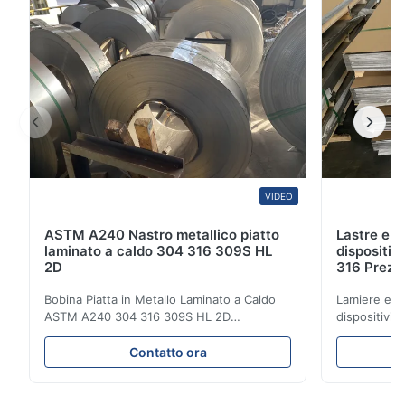
inossidabile XHD ...
VIDEO
ASTM A240 Nastro metallico piatto
Lastre e l
laminato a caldo 304 316 309S HL
dispositiv
2D
316 Prezzo
Bobina Piatta in Metallo Laminato a Caldo
Lamiere e la
ASTM A240 304 316 309S HL 2D
dispositivi 
Bobina/Nastro in Acciaio Inossidabile
Prezzo last
Laminato a Caldo/Freddo 304 316 309S 310
Prodotti all'
Contatto ora
310S 316L 321 ASTM A240 Specifiche del
acciaio inos
Prodotto Nome del Prodotto Bobina /
freddo 304 3
Nastro in Acciaio Inossidabile Specifiche
serie 300 si 