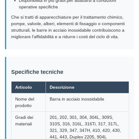
Disponibilità in più gradi per adattarsi a condizioni
operative specifiche
Che si tratti di apparecchiature per il trattamento chimico,
pompe, valvole, alberi, elementi di fissaggio o componenti
strutturali, le barre in acciaio inossidabile contribuiscono a
migliorare l'affidabilità e a ridurre i costi del ciclo di vita.
Specifiche tecniche
Articolo
Descrizione
Nome del
Barra in acciaio inossidabile
prodotto
Gradi dei
201, 202, 301, 304, 304L, 309S,
materiali
310S, 316, 316L, 316Ti, 317, 317L,
321, 329, 347, 347H, 410, 420, 430,
441, 443, Duplex 2205, 904L