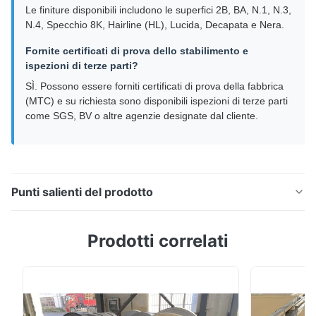
Le finiture disponibili includono le superfici 2B, BA, N.1, N.3,
N.4, Specchio 8K, Hairline (HL), Lucida, Decapata e Nera.
Fornite certificati di prova dello stabilimento e
ispezioni di terze parti?
SÌ. Possono essere forniti certificati di prova della fabbrica
(MTC) e su richiesta sono disponibili ispezioni di terze parti
come SGS, BV o altre agenzie designate dal cliente.
Punti salienti del prodotto
Barra tonda in acciaio inossidabile
Prodotti correlati
201/304/316/316Ti/310S/904L/2205 Barre in acciaio
inossidabile premium per impianti di lavorazione
chimica, disponibili nelle varianti laminate a caldo e a
freddo con servizio di taglio personalizzato.
Panoramica del prodotto Le barre in acciaio