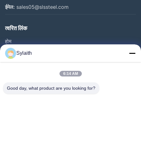
ईमेल:
sales05@slssteel.com
त्वरित लिंक
होम
उत्पाद
Sylaith
वीडियो
हमारे बारे में
6:14 AM
फैक्टरी यात्रा
Good day, what product are you looking for?
गुणवत्ता नियंत्रण
हमसे संपर्क करें
समाचार
सभी मामलों