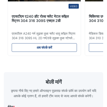
VIDEO
एएसटीएम ए240 हॉट रोल्ड फ्लैट मेटल कॉइल
चिकित्सा उपक
स्ट्रिप 304 316 309S एचएल 2डी
304 310 31
एएसटीएम A240 गर्म लुढ़का हुआ फ्लैट धातु कॉइल स्ट्रिप
मेडिकल डिवाइस
304 316 309S HL 2D गर्म/ठंडे लुढ़का हुआ स्टेनलेस
304 310 316 ए
स्टील कॉइल स्ट्रिप 304 316 309S 310 310S 316L
रोल्ड कोल्ड रोल
321 ASTM A240 उत्पाद विनिर्देश उत्पाद का नाम
310 थोक उत्पाद
अब संपर्क करें
स्टेनलेस स्टील कॉइल/स्ट्रिप विनिर्देश मोटाईः गर्म लुढ़का
ऑस्टेनिटिक स्टे
हुआ (3.0-300 मिमी), ठंडा लुढ़का हुआ (0.3-16 मिमी)
क्रोमियम और निक
...
होते है...
बोली मांगें
कृपया नीचे दिए गए हमारे ऑनलाइन पूछताछ संपर्क फ़ॉर्म का उपयोग करें यदि
आपके कोई प्रश्न हैं, तो हमारी टीम जल्द से जल्द आपसे संपर्क करेगी।
ईमेल
*