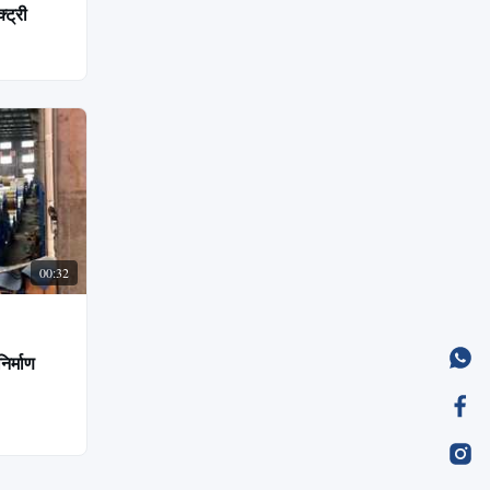
्ट्री
00:32
िर्माण