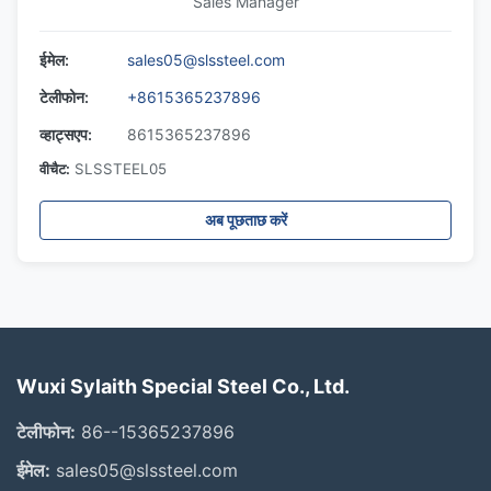
Sales Manager
ईमेल:
sales05@slssteel.com
टेलीफोन:
+8615365237896
व्हाट्सएप:
8615365237896
वीचैट:
SLSSTEEL05
अब पूछताछ करें
Wuxi Sylaith Special Steel Co., Ltd.
टेलीफोन:
86--15365237896
ईमेल:
sales05@slssteel.com