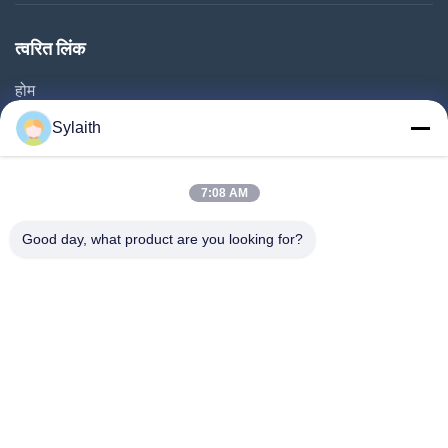
त्वरित लिंक
होम
उत्पाद
Sylaith
वीडियो
हमारे बारे में
7:08 AM
फैक्टरी यात्रा
Good day, what product are you looking for?
गुणवत्ता नियंत्रण
हमसे संपर्क करें
समाचार
सभी मामलों
हमारे पीछे आओ