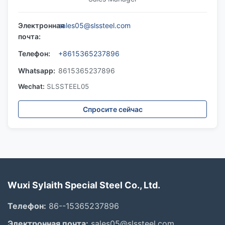
Электронная
sales05@slssteel.com
почта:
Телефон:
+8615365237896
Whatsapp:
8615365237896
Wechat:
SLSSTEEL05
Спросите сейчас
Wuxi Sylaith Special Steel Co., Ltd.
Телефон:
86--15365237896
Электронная почта:
sales05@slssteel.com