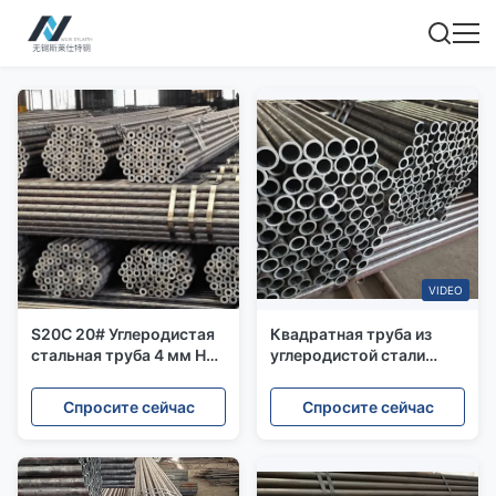
VIDEO
S20C 20# Углеродистая
Квадратная труба из
стальная труба 4 мм HR
углеродистой стали
CR высокоуглеродистая
ASTM Q345 диаметром
бесшовная
от 20 мм до 610 мм,
Спросите сейчас
Спросите сейчас
оцинкованная,
индивидуальный размер
50 мм