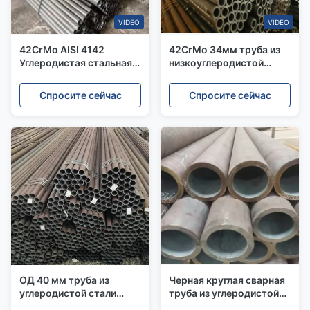
VIDEO
VIDEO
42CrMo AISI 4142
42CrMo 34мм труба из
Углеродистая стальная
низкоуглеродистой
труба CS Бесшовная
стали, сварная, по API,
труба Малый диаметр
полая труба из
Спросите сейчас
Спросите сейчас
Erw
низкоуглеродистой
стали
ОД 40 мм труба из
Черная круглая сварная
углеродистой стали
труба из углеродистой
черная без швов ASTM
стали SGCC ASTM A106