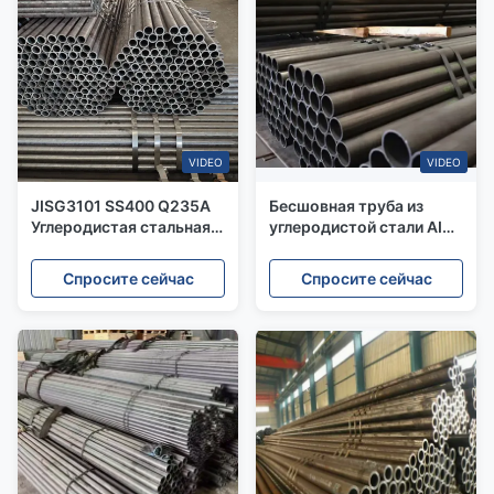
VIDEO
VIDEO
JISG3101 SS400 Q235A
Бесшовная труба из
Углеродистая стальная
углеродистой стали AISI
труба для жидкостной
4142, сварная
трубы 8 мм CS
оцинкованная стальная
Спросите сейчас
Спросите сейчас
Бесшовная сварка
труба ST35 ST52