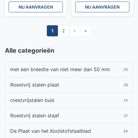
Zacht Stalen Pijp
Warmgewalst Voor
NU AANVRAGEN
NU AANVRAGEN
Transport
1
2
›
»
Alle categorieën
met een breedte van niet meer dan 50 mm
35
Roestvrij stalen plaat
28
roestvrijstalen buis
14
Roestvrij stalen staaf
21
De Plaat van het Koolstofstaalblad
24