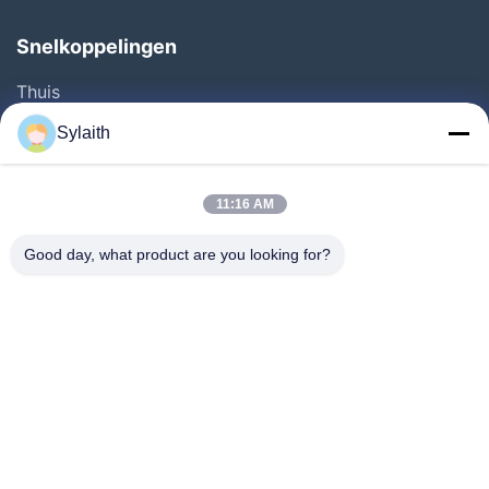
Snelkoppelingen
Thuis
Producten
Sylaith
Videos
Over Ons
11:16 AM
Fabrieksreis
Good day, what product are you looking for?
Kwaliteitscontrole
Contacteer Ons
Nieuws
Alle Gevallen
Volg Ons.