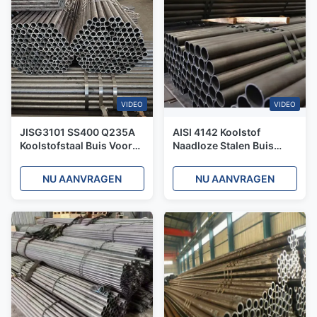
VIDEO
VIDEO
JISG3101 SS400 Q235A
AISI 4142 Koolstof
Koolstofstaal Buis Voor
Naadloze Stalen Buis
Vloeistofleiding 8mm CS
ST35 ST52 Gelaste
Naadloos Gelast
Verzinkte Stalen Buis
NU AANVRAGEN
NU AANVRAGEN