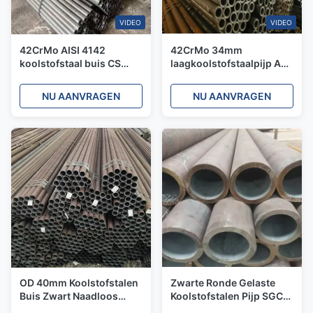
VIDEO
VIDEO
42CrMo AISI 4142
42CrMo 34mm
koolstofstaal buis CS
laagkoolstofstaalpijp API
naadloze buis kleine
gelast laagkoolstof hol
diameter Erw
staal buis
NU AANVRAGEN
NU AANVRAGEN
OD 40mm Koolstofstalen
Zwarte Ronde Gelaste
Buis Zwart Naadloos
Koolstofstalen Pijp SGCC
ASTM Q235 Q195 Zwart
ASTM A106 A53