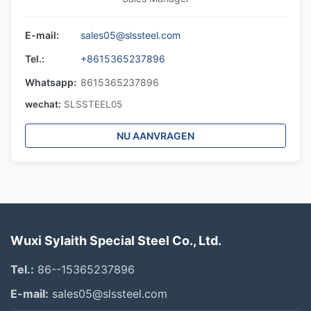
E-mail:
sales05@slssteel.com
Tel.:
+8615365237896
Whatsapp:
8615365237896
wechat:
SLSSTEEL05
NU AANVRAGEN
Wuxi Sylaith Special Steel Co., Ltd.
Tel.:
86--15365237896
E-mail:
sales05@slssteel.com