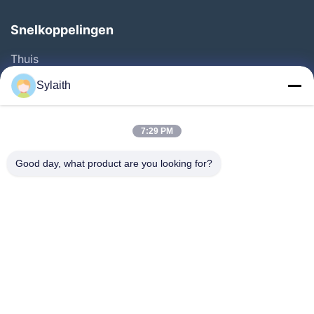
Snelkoppelingen
Thuis
Producten
Sylaith
Videos
Over Ons
7:29 PM
Fabrieksreis
Good day, what product are you looking for?
Kwaliteitscontrole
Contacteer Ons
Nieuws
Alle Gevallen
Volg Ons.