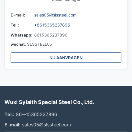
E-mail:
sales05@slssteel.com
Tel.:
+8615365237896
Whatsapp:
8615365237896
wechat:
SLSSTEEL05
NU AANVRAGEN
Wuxi Sylaith Special Steel Co., Ltd.
Tel.:
86--15365237896
E-mail:
sales05@slssteel.com