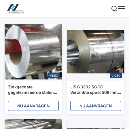
VIDEO
VIDEO
Zinkgecoate
JIS G3302 SGCC
gegalvaniseerde stalen
Verzinkte spoel 508 mm
spoel gerold regelmatig
met zinklaag Z30g
spangle G40 G60
Regelmatige spangle
NU AANVRAGEN
NU AANVRAGEN
1250mm breedte