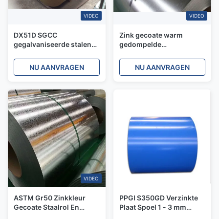
VIDEO
VIDEO
DX51D SGCC
Zink gecoate warm
gegalvaniseerde stalen
gedompelde
spoel normale spangle
gegalvaniseerde spoel
zink stalen spoelen
HDGI GI warm gedompeld
NU AANVRAGEN
NU AANVRAGEN
metaal gi strip 600mm
S235 S355 C Mild
VIDEO
ASTM Gr50 Zinkkleur
PPGI S350GD Verzinkte
Gecoate Staalrol En
Plaat Spoel 1 - 3 mm
Thermisch Verzinkte
S550GD Voorgelakte