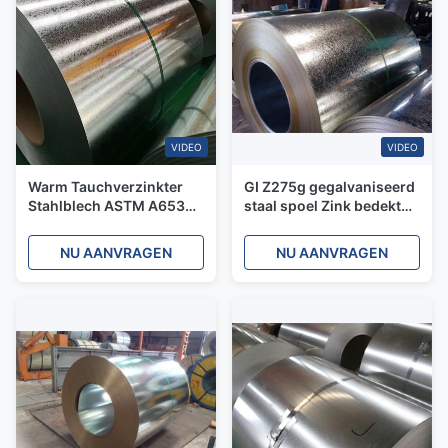
VIDEO
VIDEO
Warm Tauchverzinkter
GI Z275g gegalvaniseerd
Stahlblech ASTM A653
staal spoel Zink bedekt
Z275g 0,2mm
600 mm regelmatig
Hartwalzgut
spangle voor het dak
NU AANVRAGEN
NU AANVRAGEN
Kleinsprenkel