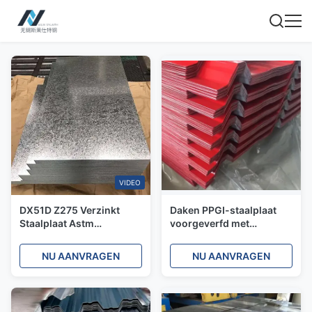
VIDEO
DX51D Z275 Verzinkt
Daken PPGI-staalplaat
Staalplaat Astm
voorgeverfd met
Thermisch Verzinkt
warmdipping
Industrieel Gi Platte
galvanisatie gegolfd
NU AANVRAGEN
NU AANVRAGEN
Zinklaag
zinkgeplatte staal