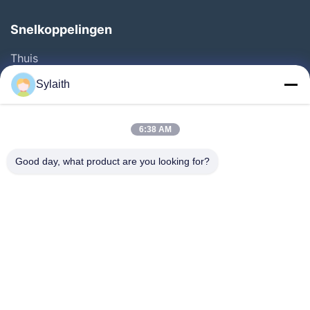
Snelkoppelingen
Thuis
Producten
Sylaith
Videos
Over Ons
6:38 AM
Fabrieksreis
Good day, what product are you looking for?
Kwaliteitscontrole
Contacteer Ons
Nieuws
Alle Gevallen
Volg Ons.