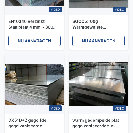
VIDEO
VIDEO
EN10346 Verzinkt
SGCC Z100g
Staalplaat 4 mm ~ 300
Warmgewalste
mm 8 ft Verzinkt Metalen
gegalvaniseerde staal
Dakpaneel
metalen dakplaat 2 mm 3
NU AANVRAGEN
NU AANVRAGEN
mm gegolfd
VIDEO
VIDEO
DX51D+Z gegolfde
warm gedompelde plat
gegalvaniseerde
gegalvaniseerde zink
staalplaat dakplaat
dakplaat 1,5 mm JIS