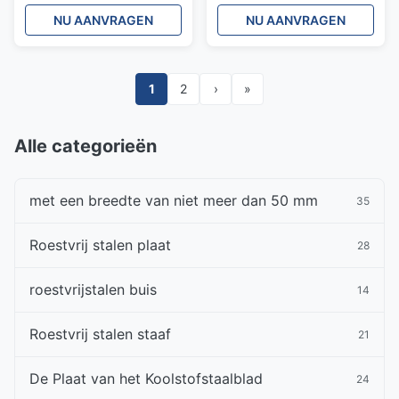
Aluminium zink gecoate
G3302 Z12 Z18 Z22 Z25
NU AANVRAGEN
NU AANVRAGEN
plaat
1
2
›
»
Alle categorieën
met een breedte van niet meer dan 50 mm
35
Roestvrij stalen plaat
28
roestvrijstalen buis
14
Roestvrij stalen staaf
21
De Plaat van het Koolstofstaalblad
24