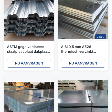
VIDEO
ASTM gegalvaniseerd
AISI 0,5 mm A526
staalplaat plaat dakplaat
thermisch verzinkt
plaat warm gedompeld
staalplaat met hoge
regelmatig spangle
sterkte zinklaag metaal
NU AANVRAGEN
NU AANVRAGEN