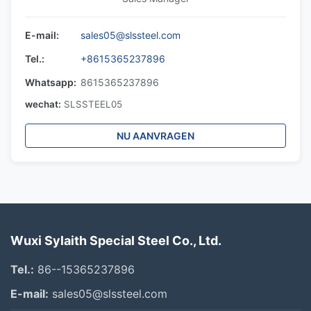
E-mail:
sales05@slssteel.com
Tel.:
+8615365237896
Whatsapp:
8615365237896
wechat:
SLSSTEEL05
NU AANVRAGEN
Wuxi Sylaith Special Steel Co., Ltd.
Tel.:
86--15365237896
E-mail:
sales05@slssteel.com