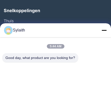
Snelkoppelingen
Thuis
Producten
Sylaith
Videos
Over Ons
5:44 AM
Fabrieksreis
Good day, what product are you looking for?
Kwaliteitscontrole
Contacteer Ons
Nieuws
Alle Gevallen
Volg Ons.