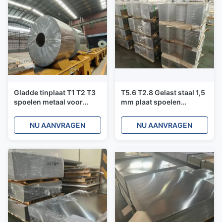
Gladde tinplaat T1 T2 T3
T5.6 T2.8 Gelast staal 1,5
spoelen metaal voor
mm plaat spoelen
high-definition
Geverfd tinplaat OEM
lithografie printsubstraat
NU AANVRAGEN
NU AANVRAGEN