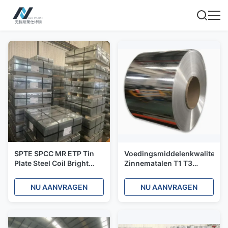
SPTE SPCC MR ETP Tin
Voedingsmiddelenkwaliteit
Plate Steel Coil Bright
Zinnematalen T1 T3
Electrolytic Tinplate
Printing Zinnematalen
Sheet For Food Cans
Plaatrol Zinnemetaal
NU AANVRAGEN
NU AANVRAGEN