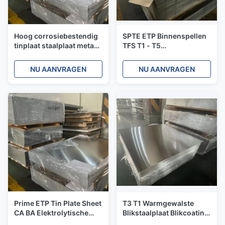
Hoog corrosiebestendig
SPTE ETP Binnenspellen
tinplaat staalplaat metaal
TFS T1 - T5
ETP voor voedsel en
Binnenspalencoating
verpakking
Voedingsmiddelenkwaliteit
NU AANVRAGEN
NU AANVRAGEN
en industriële kwaliteit
Prime ETP Tin Plate Sheet
T3 T1 Warmgewalste
CA BA Elektrolytische
Blikstaalplaat Blikcoating
tinplate voor
Staalrol Blik