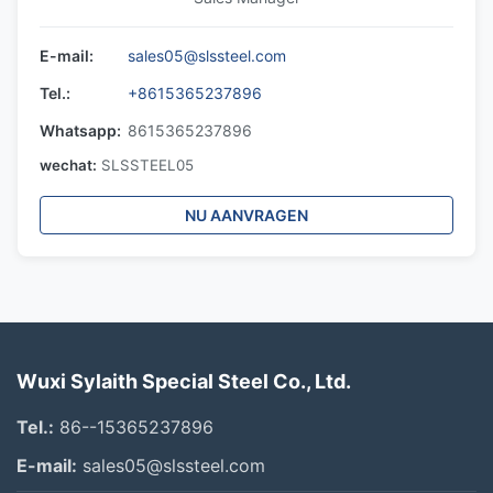
E-mail:
sales05@slssteel.com
Tel.:
+8615365237896
Whatsapp:
8615365237896
wechat:
SLSSTEEL05
NU AANVRAGEN
Wuxi Sylaith Special Steel Co., Ltd.
Tel.:
86--15365237896
E-mail:
sales05@slssteel.com