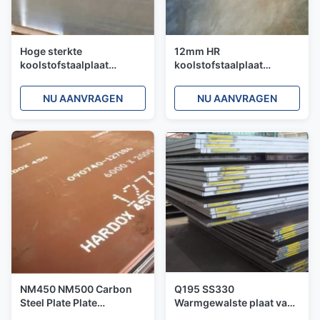
Hoge sterkte
12mm HR
koolstofstaalplaat
koolstofstaalplaat
NM400A B C Astm 360 -
slijtvast metaalplaat
450 hardheid
staalplaat ISO NM400
NU AANVRAGEN
NU AANVRAGEN
NM500
NM450 NM500 Carbon
Q195 SS330
Steel Plate Plate
Warmgewalste plaat van
Warmgewalst 10 mm 30
zacht koolstofstaal voor