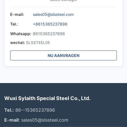
E-mail:
sales05@slssteel.com
Tel.:
+8615365237896
Whatsapp:
8615365237896
wechat:
SLSSTEEL05
NU AANVRAGEN
Wuxi Sylaith Special Steel Co., Ltd.
Tel.:
86--15365237896
E-mail:
sales05@slssteel.com