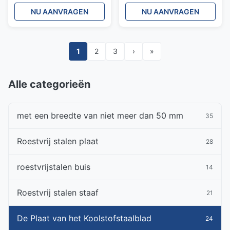
mm Hoge hardheid
structurele constructies
NU AANVRAGEN
NU AANVRAGEN
1
2
3
›
»
Alle categorieën
met een breedte van niet meer dan 50 mm
35
Roestvrij stalen plaat
28
roestvrijstalen buis
14
Roestvrij stalen staaf
21
De Plaat van het Koolstofstaalblad
24