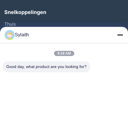
Snelkoppelingen
Thuis
Producten
Sylaith
Videos
Over Ons
9:18 AM
Fabrieksreis
Good day, what product are you looking for?
Kwaliteitscontrole
Contacteer Ons
Nieuws
Alle Gevallen
Volg Ons.