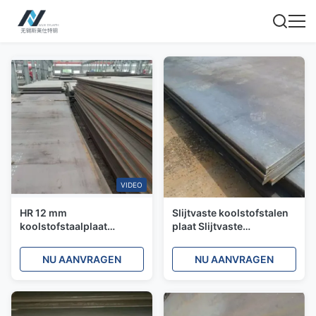
VIDEO
HR 12 mm
Slijtvaste koolstofstalen
koolstofstaalplaat
plaat Slijtvaste
warmgewalst metaalplaat
koolstofplaat
ASTM Q235
Staalproducten AR500
NU AANVRAGEN
NU AANVRAGEN