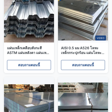
VIDEO
แผ่นเหล็กเคลือบสังกะสี
AISI 0.5 มม A526 โลหะ
ASTM แผ่นหลังคา แผ่นเหล็ก
เหล็กกระปุกร้อน แผ่นโลหะ
ชุบสังกะสีร้อน ลายเกล็ดปกติ
เคลือบซิงก์ความแข็งแรงสูง
สอบถามตอนนี้
สอบถามตอนนี้