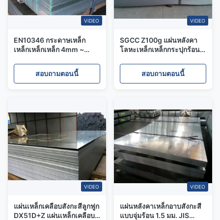
VIDEO
VIDEO
EN10346 กระดาษเหล็ก
SGCC Z100g แผ่นหลังคา
เหล็กเหล็กเหล็ก 4mm ~
โลหะเหล็กเหล็กกระปุกร้อน 2
300mm 8 ฟุต กระดาษเหล็ก
มม. 3 มม.
เหล็ก
สอบถามตอนนี้
สอบถามตอนนี้
VIDEO
VIDEO
แผ่นเหล็กเคลือบสังกะสีลูกฟูก
แผ่นหลังคาเหล็กอาบสังกะสี
DX51D+Z แผ่นเหล็กเคลือบ
แบบจุ่มร้อน 1.5 มม. JIS