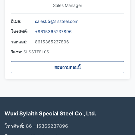
Sales Manager
อีเมล:
sales05@slssteel.com
โทรศัพท์:
+8615365237896
วอทแอป:
8615365237896
วีแชท:
SLSSTEEL05
สอบถามตอนนี้
Wuxi Sylaith Special Steel Co., Ltd.
โทรศัพท์:
86--15365237896