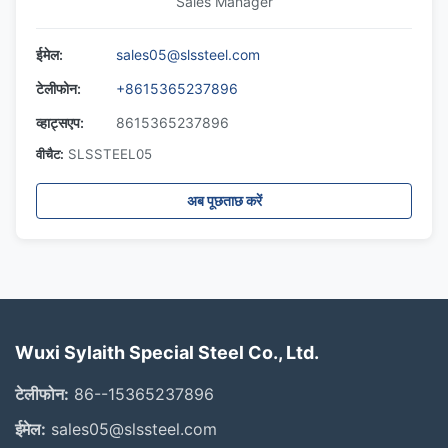
Sales Manager
ईमेल:
sales05@slssteel.com
टेलीफोन:
+8615365237896
व्हाट्सएप:
8615365237896
वीचैट:
SLSSTEEL05
अब पूछताछ करें
Wuxi Sylaith Special Steel Co., Ltd.
टेलीफोन:
86--15365237896
ईमेल:
sales05@slssteel.com