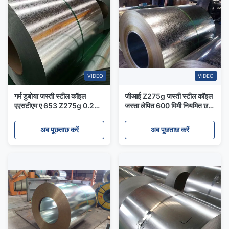
VIDEO
VIDEO
गर्म डुबोया जस्ती स्टील कॉइल
जीआई Z275g जस्ती स्टील कॉइल
एएसटीएम ए 653 Z275g 0.2m
जस्ता लेपित 600 मिमी नियमित छत
पूर्ण हार्ड छोटे स्पैन्गल
के लिए Spangle
अब पूछताछ करें
अब पूछताछ करें