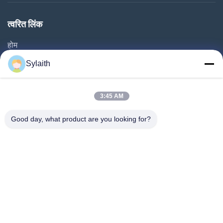
त्वरित लिंक
होम
उत्पाद
Sylaith
वीडियो
हमारे बारे में
3:45 AM
फैक्टरी यात्रा
Good day, what product are you looking for?
गुणवत्ता नियंत्रण
हमसे संपर्क करें
समाचार
सभी मामलों
हमारे पीछे आओ