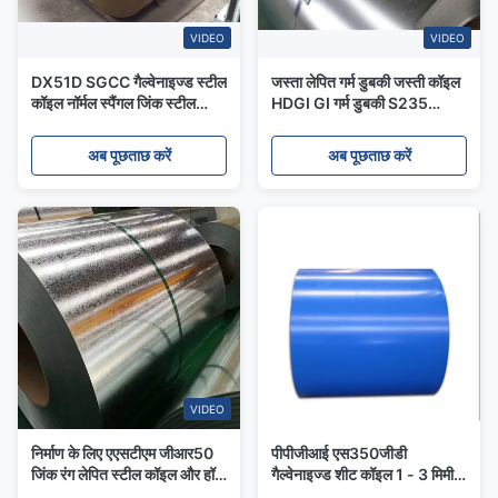
VIDEO
VIDEO
DX51D SGCC गैल्वेनाइज्ड स्टील
जस्ता लेपित गर्म डुबकी जस्ती कॉइल
कॉइल नॉर्मल स्पैंगल जिंक स्टील
HDGI GI गर्म डुबकी S235
कॉइल्स मेटल जीआई स्ट्रिप 600
S355 C हल्के
मिमी
अब पूछताछ करें
अब पूछताछ करें
VIDEO
निर्माण के लिए एएसटीएम जीआर50
पीपीजीआई एस350जीडी
जिंक रंग लेपित स्टील कॉइल और हॉट
गैल्वेनाइज्ड शीट कॉइल 1 - 3 मिमी
डिप गैल्वेनाइज्ड स्टील कॉइल
एस550जीडी प्रीपेंटेड नालीदार शीट