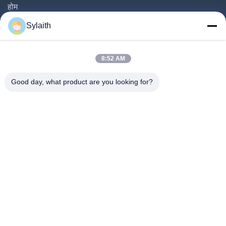
होम
उत्पाद
Sylaith
वीडियो
हमारे बारे में
8:52 AM
फैक्टरी यात्रा
Good day, what product are you looking for?
गुणवत्ता नियंत्रण
हमसे संपर्क करें
समाचार
सभी मामलों
हमारे पीछे आओ