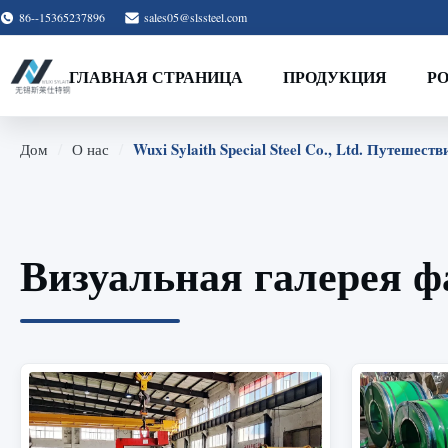
86--15365237896
sales05@slssteel.com
ГЛАВНАЯ СТРАНИЦА
ПРОДУКЦИЯ
Р
/
/
Wuxi Sylaith Special Steel Co., Ltd. Путешест
Дом
О нас
Визуальная галерея 