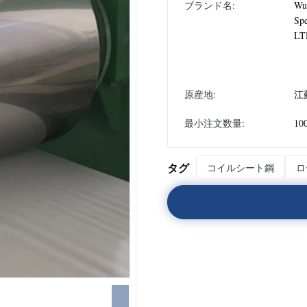
ブランド名:
Wux
Spe
LT
原産地:
江
最小注文数量:
10
タグ
コイルシート鋼
ロ