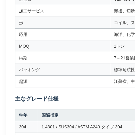
加工サービス
溶接、切断
形
コイル、ス
応用
海洋、化学
MOQ
1トン
納期
7～21営業
パッキング
標準耐航性
起源
江蘇省、中
主なグレード仕様
学年
国際指定
304
1.4301 / SUS304 / ASTM A240 タイプ 304