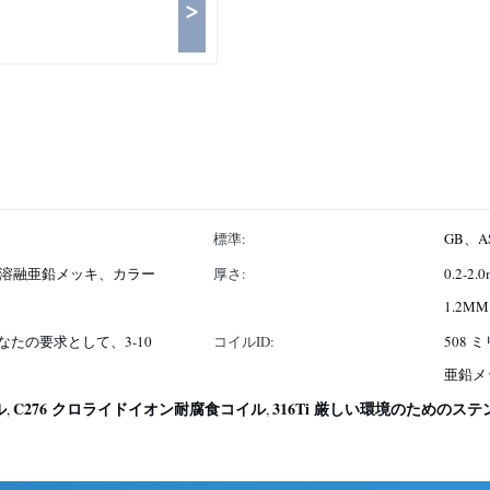
>
標準:
GB、AS
溶融亜鉛メッキ、カラー
厚さ:
0.2-
1.2M
あなたの要求として、3-10
コイルID:
508 
亜鉛メ
ル
C276 クロライドイオン耐腐食コイル
316Ti 厳しい環境のためのス
,
,