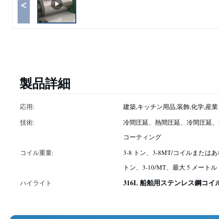
<
製品詳細
応用:
建築,キッチン用品,装飾,化学,産業
技術:
冷間圧延、熱間圧延、冷間圧延、
コーティング
コイル重量:
3-8 トン、3-8MT/コイルまたは
トン、3-10/MT、最大 5 メートル
316L 船舶用ステンレス鋼コイ
ハイライト