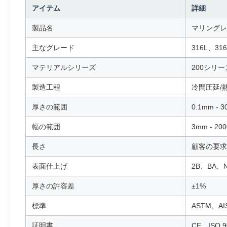
アイテム
詳細
製品名
マリングレ
主なグレード
316L、31
マテリアルシリーズ
200シリーズ
製造工程
冷間圧延/
厚さの範囲
0.1mm -
幅の範囲
3mm - 2
長さ
顧客の要求
表面仕上げ
2B、BA、N
厚さの許容差
±1%
標準
ASTM、AI
証明書
CE、ISO 