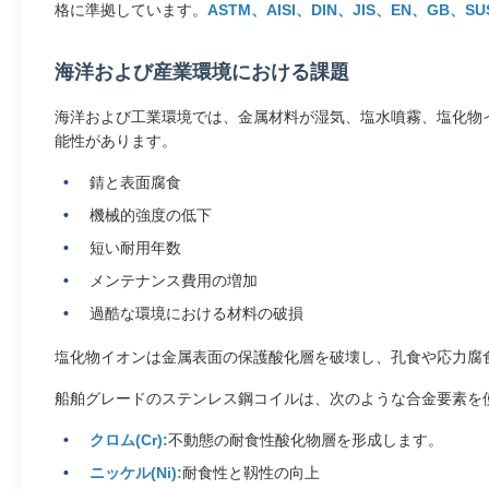
格に準拠しています。
ASTM、AISI、DIN、JIS、EN、GB、SU
海洋および産業環境における課題
海洋および工業環境では、金属材料が湿気、塩水噴霧、塩化物
能性があります。
錆と表面腐食
機械的強度の低下
短い耐用年数
メンテナンス費用の増加
過酷な環境における材料の破損
塩化物イオンは金属表面の保護酸化層を破壊し、孔食や応力腐
船舶グレードのステンレス鋼コイルは、次のような合金要素を
クロム(Cr):
不動態の耐食性酸化物層を形成します。
ニッケル(Ni):
耐食性と靱性の向上