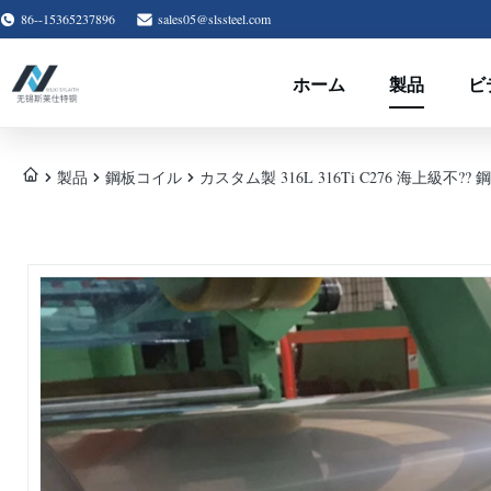
86--15365237896
sales05@slssteel.com
ホーム
製品
ビ
製品
鋼板コイル
カスタム製 316L 316Ti C276 海上