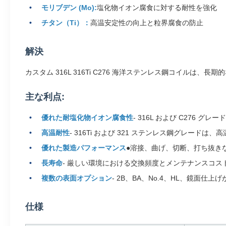
モリブデン (Mo):
塩化物イオン腐食に対する耐性を強化
チタン（Ti）：
高温安定性の向上と粒界腐食の防止
解決
カスタム 316L 316Ti C276 海洋ステンレス鋼コイ
主な利点:
優れた耐塩化物イオン腐食性
- 316L および C276
高温耐性
- 316Ti および 321 ステンレス鋼グレード
優れた製造パフォーマンス
●溶接、曲げ、切断、打ち抜き
長寿命
- 厳しい環境における交換頻度とメンテナンスコス
複数の表面オプション
- 2B、BA、No.4、HL、鏡面
仕様