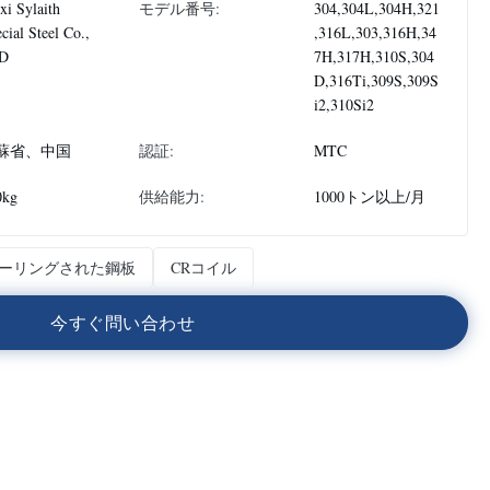
i Sylaith
モデル番号:
304,304L,304H,321
cial Steel Co.,
,316L,303,316H,34
D
7H,317H,310S,304
D,316Ti,309S,309S
i2,310Si2
蘇省、中国
認証:
MTC
0kg
供給能力:
1000トン以上/月
ーリングされた鋼板
CRコイル
今
す
ぐ
問
い
合
わ
せ