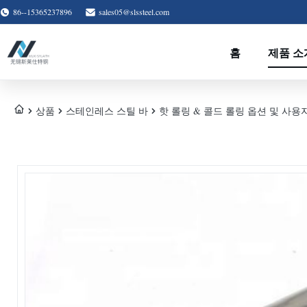
86--15365237896
sales05@slssteel.com
홈
제품 소
상품
스테인레스 스틸 바
핫 롤링 & 콜드 롤링 옵션 및 사용