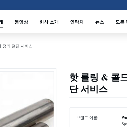
개
동영상
회사 소개
연락처
뉴스
모든
자 정의 절단 서비스
핫 롤링 & 콜
단 서비스
브랜드 이름:
Wux
Spe