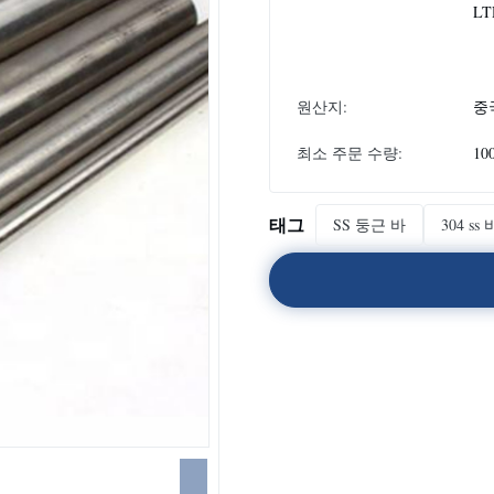
LT
원산지:
중
최소 주문 수량:
10
태그
SS 둥근 바
304 ss 