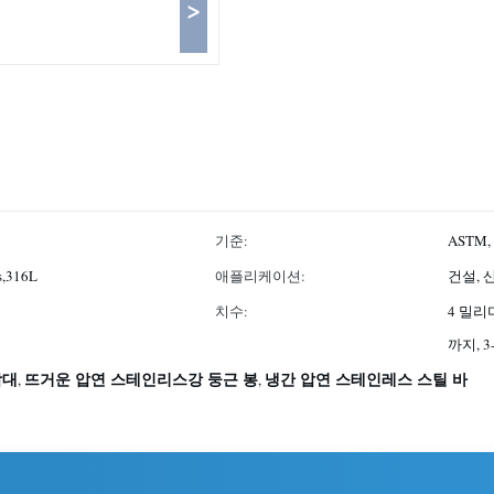
>
기준:
ASTM, A
es,316L
애플리케이션:
건설, 
치수:
4 밀리미
까지, 3
막대
뜨거운 압연 스테인리스강 둥근 봉
냉간 압연 스테인레스 스틸 바
,
,