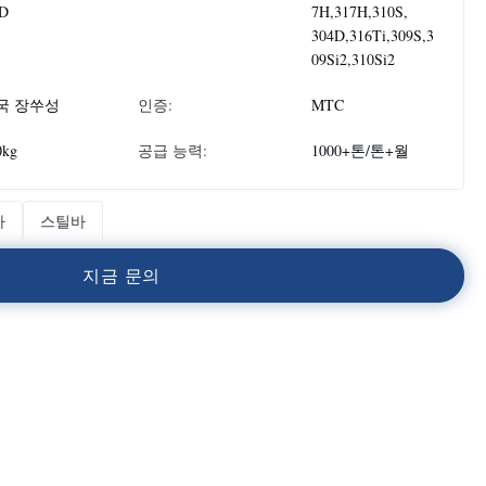
D
7H,317H,310S,
304D,316Ti,309S,3
09Si2,310Si2
국 장쑤성
인증:
MTC
0kg
공급 능력:
1000+톤/톤+월
바
스틸바
지
금
문
의