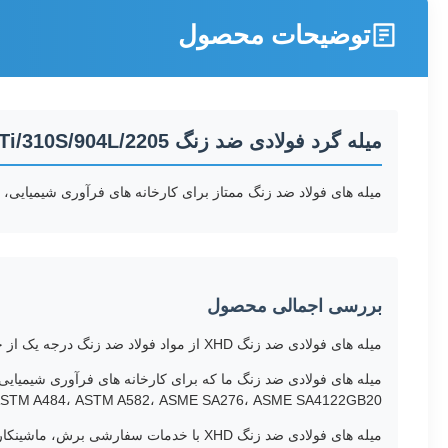
توضیحات محصول
میله گرد فولادی ضد زنگ 201/304/316/316Ti/310S/904L/2205
میله های فولاد ضد زنگ ممتاز برای کارخانه های فرآوری شیمیایی
بررسی اجمالی محصول
میله های فولادی ضد زنگ XHD از مواد فولاد ضد زنگ درجه یک از جمله 201، 304، 316، 316Ti، 310S، 904L و Duplex 2205 ساخته شده اند. قابلیت جوشکاری و عمر طولانی
ASTM A479، ASTM A484، ASTM A582، ASME SA276، ASME SA4122GB20، و 122GB20
میله های فولادی ضد زنگ XHD با خدمات 