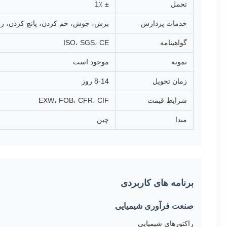
تحمل
± 1٪
خدمات پردازش
برش، جوش، خم کردن، پانچ کردن، 
گواهینامه
ISO، SGS، CE
نمونه
موجود است
زمان تحویل
8-14 روز
شرایط قیمت
EXW، FOB، CFR، CIF
مبدا
چین
برنامه های کاربردی
صنعت فرآوری شیمیایی
راکتورهای شیمیایی