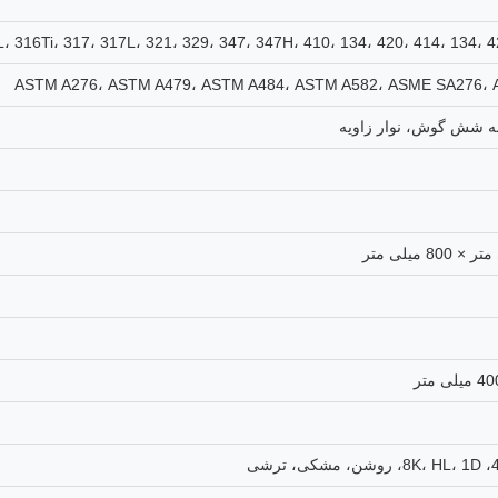
ASTM A276، ASTM A479، ASTM A484، ASTM A582، ASME SA276، 
له شش گوش، نوار زاویه