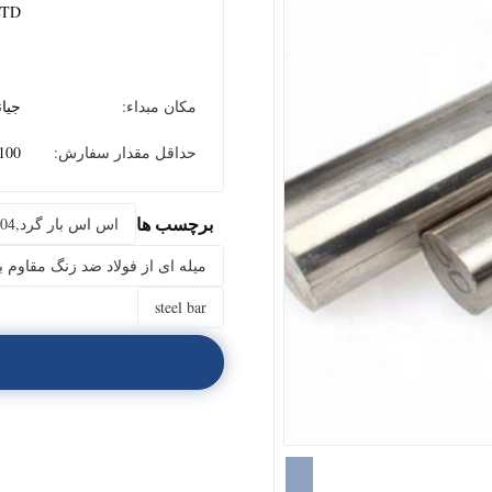
LTD
مکان مبداء:
جیا
حداقل مقدار سفارش:
100 کیلوگر
برچسب ها
اس اس بار گرد,304 ss bar,نوار فولادی
میله ای از فولاد ضد زنگ مقاوم 
steel bar