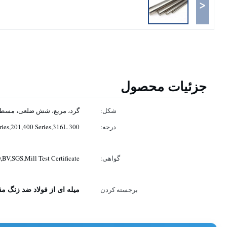
<
جزئیات محصول
شکل:
گرد، مربع، شش ضلعی، مسطح،
درجه:
300 Series,200 Series,201,400 Series,316L
گواهی:
,BV,SGS,Mill Test Certificate
میله ای از فولاد ضد زنگ م
برجسته کردن