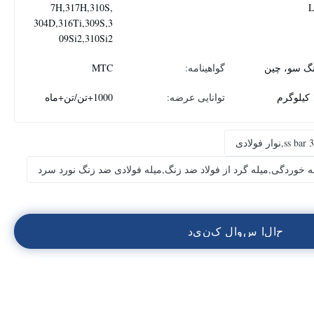
7H,317H,310S,
304D,316Ti,309S,3
09Si2,310Si2
نگ سو، چین
گواهینامه:
MTC
م
توانایی عرضه:
1000+تن/تن+ماه
به خوردگی,میله گرد از فولاد ضد زنگ,میله فولادی ضد زنگ نورد سرد
ح
ا
ل
ا
س
و
ا
ل
ک
ن
ي
د