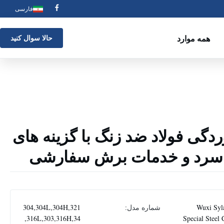
فارسی
همه موارد
حالا سوال کنيد
دگی فولاد ضد زنگ با گزینه های
 سرد و خدمات برش سفارشی
Wuxi Syl
شماره مدل:
304,304L,304H,321
,316L,303,316H,34
Special Steel 