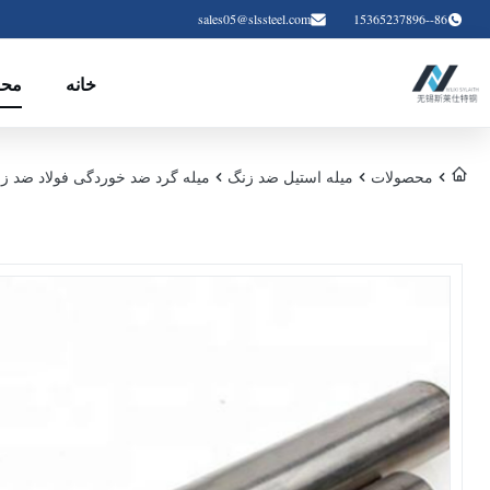
sales05@slssteel.com
86--15365237896
خانه
محص
محصولات
میله استیل ضد زنگ
میله گرد ضد خوردگی فولاد ضد ز