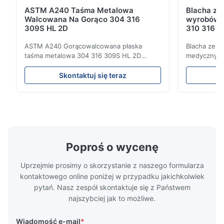
ASTM A240 Taśma Metalowa
Blacha ze 
Walcowana Na Gorąco 304 316
wyrobów 
309S HL 2D
310 316 Ce
nierdzewn
ASTM A240 Gorącowalcowana płaska
Blacha ze s
taśma metalowa 304 316 309S HL 2D
medycznych
Gorącowalcowana/zimnowalcowana taśma
blachy Ss P
ze stali nierdzewnej 304 316 309S 310
walcowane 
Skontaktuj się teraz
310S 316L 321 ASTM A240 Specyfikacje
stali nierd
produktu Nazwa produktu Taśma / zwój ze
hurtowe Sta
stali nierdzewnej Specyfikacja Grubość:
rodzina sta
Gorącowalcowana (3,0-300 mm),
austenitycz
Zimnowalcow...
nikiel ...
Poproś o wycenę
Uprzejmie prosimy o skorzystanie z naszego formularza
kontaktowego online poniżej w przypadku jakichkolwiek
pytań. Nasz zespół skontaktuje się z Państwem
najszybciej jak to możliwe.
Wiadomość e-mail
*