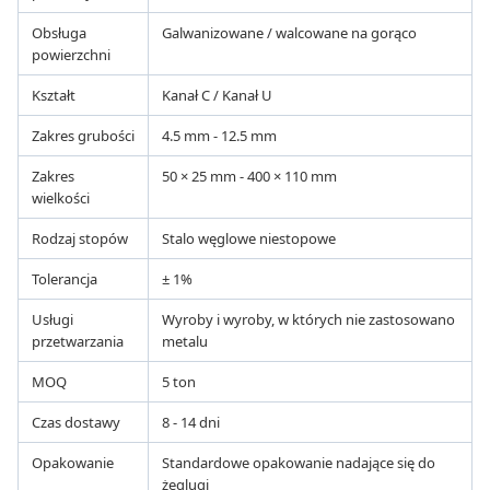
Obsługa
Galwanizowane / walcowane na gorąco
powierzchni
Kształt
Kanał C / Kanał U
Zakres grubości
4.5 mm - 12.5 mm
Zakres
50 × 25 mm - 400 × 110 mm
wielkości
Rodzaj stopów
Stalo węglowe niestopowe
Tolerancja
± 1%
Usługi
Wyroby i wyroby, w których nie zastosowano
przetwarzania
metalu
MOQ
5 ton
Czas dostawy
8 - 14 dni
Opakowanie
Standardowe opakowanie nadające się do
żeglugi