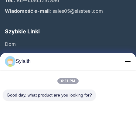
Tel.:
86--15365237896
Wiadomość e-mail:
sales05@slssteel.com
Szybkie Linki
Dom
Produkty
Sylaith
Filmy
O Nas
6:21 PM
Wycieczka Po Fabryce
Good day, what product are you looking for?
Kontrola Jakości
Skontaktuj Się Z Nami
Aktualności
Wszystkie Przypadki