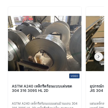
ๆ) เป็นวัสดุอุตสาหกรรมที่มีประสิทธิภาพสูงที่ออกแบบมาสําห
รับสภาพแวดล้อมที่ต้องการ เช่น การแปรรูปเคมี, การแปรรู
ปน้ํามัน,การสร้างเรือ, การผลิตเครื่องจักร และวิศวกรรม
ก่อสร้าง ผลิตตามมาตรฐาน ASTM, ...
VIDEO
ASTM A240 เหล็กรีดร้อนแบบแผ่นขด
อุปกรณ์การ
304 316 309S HL 2D
JIS 304 3
ASTM A240 เหล็กรีดร้อนแบบแผ่นม้วนแถบ 304
แผ่นเหล็กสแ