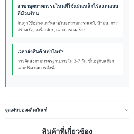
สาขาอุตสาหกรรมไหนที่ใช้แผ่นเหล็กไร้สแตนเลส
ที่ม้วนร้อน
มันถูกใช้อย่างแพร่หลายในอุตสาหกรรมเคมี, น้ํามัน, การ
สร้างเรือ, เครื่องจักร, และการก่อสร้าง
เวลาส่งสินค้าเท่าไหร่?
การจัดส่งตามมาตรฐานภายใน 3-7 วัน ขึ้นอยู่กับสต๊อก
และปริมาณการสั่งซื้อ
จุดเด่นของผลิตภัณฑ์
ผงเหล็กไร้สแตนเลส NO.1 ปลาย ภาพรวมสินค้า แผ่นเหล็กไร้
สินค้าที่เกี่ยวข้อง
สแตนเลสแบบม้วนร้อน (304, 304L, 316, 316L และเกรดอื่น