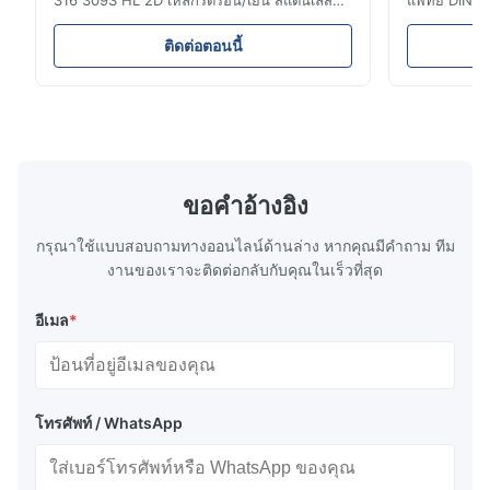
316 309S HL 2D เหล็กรีดร้อน/เย็น สแตนเลส
แพทย์ DIN J
ม้วนแถบ 304 316 309S 310 310S 316L 321
รวมผลิตภัณฑ์
ASTM A240 ข้อมูลจำเพาะผลิตภัณฑ์ ชื่อ
304 316 310 
ติดต่อตอนนี้
ผลิตภัณฑ์ สแตนเลส ม้วน / แถบ ข้อมูลจำเพาะ
หมายถึงกลุ่
ความหนา: รีดร้อน (3.0-300 มม.), รีดเย็น (0.3-
โครเมียมและ
16 มม.) รับขนาดที่กำหนดเองได้ ความกว้าง
ผสม โลหะผสมท
500-2000 มม. ควา...
Type 304 และ
ขอคําอ้างอิง
กรุณาใช้แบบสอบถามทางออนไลน์ด้านล่าง หากคุณมีคําถาม ทีม
งานของเราจะติดต่อกลับกับคุณในเร็วที่สุด
อีเมล
*
โทรศัพท์ / WhatsApp