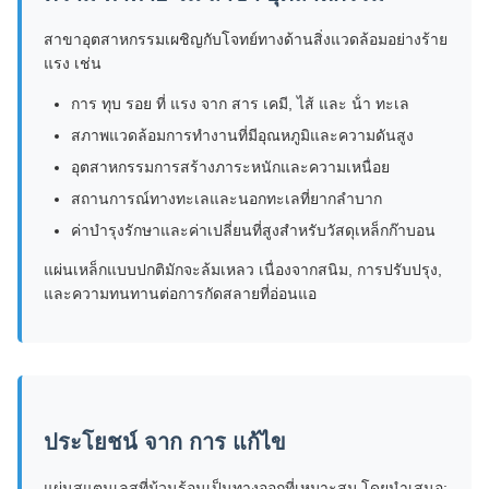
สาขาอุตสาหกรรมเผชิญกับโจทย์ทางด้านสิ่งแวดล้อมอย่างร้าย
แรง เช่น
การ ทุบ รอย ที่ แรง จาก สาร เคมี, ไส้ และ น้ํา ทะเล
สภาพแวดล้อมการทํางานที่มีอุณหภูมิและความดันสูง
อุตสาหกรรมการสร้างภาระหนักและความเหนื่อย
สถานการณ์ทางทะเลและนอกทะเลที่ยากลําบาก
ค่าบํารุงรักษาและค่าเปลี่ยนที่สูงสําหรับวัสดุเหล็กก๊าบอน
แผ่นเหล็กแบบปกติมักจะล้มเหลว เนื่องจากสนิม, การปรับปรุง,
และความทนทานต่อการกัดสลายที่อ่อนแอ
ประโยชน์ จาก การ แก้ไข
แผ่นสแตนเลสที่ม้วนร้อนเป็นทางออกที่เหมาะสม โดยนําเสนอ: