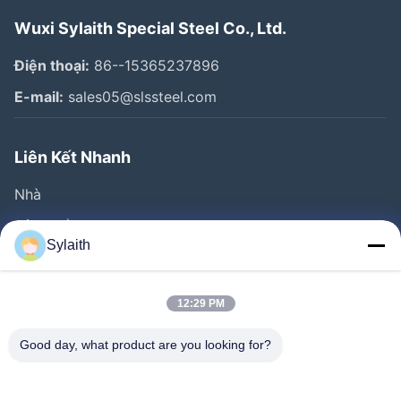
Wuxi Sylaith Special Steel Co., Ltd.
Điện thoại:
86--15365237896
E-mail:
sales05@slssteel.com
Liên Kết Nhanh
Nhà
Sản Phẩm
Sylaith
Video
Về Chúng Tôi
12:29 PM
Tham Quan Nhà Máy
Good day, what product are you looking for?
Kiểm Soát Chất Lượng
Liên Hệ Chúng Tôi