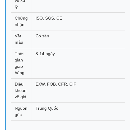
vụ xử
lý
Chứng
ISO, SGS, CE
nhận
Vật
Có sẵn
mẫu
Thời
8-14 ngày
gian
giao
hàng
Điều
EXW, FOB, CFR, CIF
khoản
về giá
Nguồn
Trung Quốc
gốc