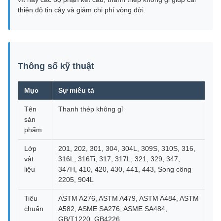
thiện độ tin cậy và giảm chi phí vòng đời.
Thông số kỹ thuật
Mục
Sự miêu tả
Tên
Thanh thép không gỉ
sản
phẩm
Lớp
201, 202, 301, 304, 304L, 309S, 310S, 316,
vật
316L, 316Ti, 317, 317L, 321, 329, 347,
liệu
347H, 410, 420, 430, 441, 443, Song công
2205, 904L
Tiêu
ASTM A276, ASTM A479, ASTM A484, ASTM
chuẩn
A582, ASME SA276, ASME SA484,
GB/T1220, GB4226