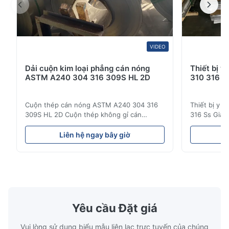
VIDEO
Dải cuộn kim loại phẳng cán nóng
Thiết bị y
ASTM A240 304 316 309S HL 2D
310 316 S
Cuộn thép cán nóng ASTM A240 304 316
Thiết bị y t
309S HL 2D Cuộn thép không gỉ cán
316 Ss Giá 
nóng/lạnh 304 316 309S 310 310S 316L 321
phẩm bán b
ASTM A240 Thông số kỹ thuật sản phẩm
Sản phẩm gi
Liên hệ ngay bây giờ
L
Tên sản phẩm Cuộn / Dải thép không gỉ
buôn Sản p
Thông số kỹ thuật Độ dày: Cán nóng (3.0-
bán buôn S
300mm), Cán nguội (0.3-16mm). Kích thước
phẩm giá b
tùy chỉnh được chấp nhận Chiều r...
Sản phẩm gi
Yêu cầu Đặt giá
Vui lòng sử dụng biểu mẫu liên lạc trực tuyến của chúng