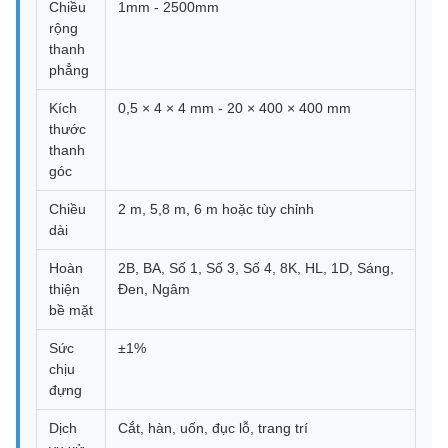
Chiều
1mm - 2500mm
rộng
thanh
phẳng
Kích
0,5 × 4 × 4 mm - 20 × 400 × 400 mm
thước
thanh
góc
Chiều
2 m, 5,8 m, 6 m hoặc tùy chỉnh
dài
Hoàn
2B, BA, Số 1, Số 3, Số 4, 8K, HL, 1D, Sáng,
thiện
Đen, Ngâm
bề mặt
Sức
±1%
chịu
đựng
Dịch
Cắt, hàn, uốn, đục lỗ, trang trí