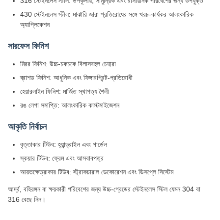
316 স্টেইনলেস স্টীল: উপকূলীয়, সামুদ্রিক এবং রাসায়নিক পরিবেশের জন্য উপযুক্ত
430 স্টেইনলেস স্টীল: মাঝারি জারা প্রতিরোধের সঙ্গে খরচ-কার্যকর আলংকারিক
অ্যাপ্লিকেশন
সারফেস ফিনিশ
মিরর ফিনিশ: উচ্চ-চকচকে বিলাসবহুল চেহারা
ব্রাশড ফিনিশ: আধুনিক এবং ফিঙ্গারপ্রিন্ট-প্রতিরোধী
হেয়ারলাইন ফিনিশ: মার্জিত স্থাপত্য শৈলী
রঙ লেপা সমাপ্তি: আলংকারিক কাস্টমাইজেশন
আকৃতি নির্বাচন
বৃত্তাকার টিউব: হ্যান্ড্রাইল এবং গার্ডেল
স্কয়ার টিউব: ফ্রেম এবং আসবাবপত্র
আয়তক্ষেত্রাকার টিউব: স্ট্রাকচারাল ডেকোরেশন এবং ডিসপ্লে সিস্টেম
আর্দ্র, বহিরঙ্গন বা ক্ষয়কারী পরিবেশের জন্য উচ্চ-গ্রেডের স্টেইনলেস স্টিল যেমন 304 বা
316 বেছে নিন।