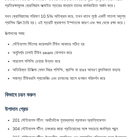
প্রতিরক্ষামূলক ক্রোমিয়াম অক্সাইড স্তরের মাধ্যমে তাদের কার্যকারিতা অর্জন করে।
যখন ক্রোমিয়ামের পরিমাণ 10.5% অতিক্রম করে, তখন ধাতব পৃষ্ঠে একটি পাতলা অদৃশ্য
প্যাসিভ ফিল্ম তৈরি হয়। এই স্তরটি ক্রমাগত ইস্পাতকে জারণ এবং ক্ষয় থেকে রক্ষা করে।
উত্পাদনের সময়:
স্টেইনলেস স্টিলের কয়েলগুলি টিউব আকারে গঠিত হয়
অনুদৈর্ঘ্য ঢালাই টিউব seam যোগদান করে
সারফেস পলিশিং চেহারা উন্নত করে
অতিরিক্ত চিকিত্সা যেমন মিরর পলিশিং, ব্রাশিং বা রঙের আবরণ নান্দনিকতা বাড়ায়
সমাপ্ত টিউবগুলি প্যাকেজিং এবং চালানের আগে গুণমান পরিদর্শন করে
কিভাবে চয়ন করুন
উপাদান গ্রেড
201 স্টেইনলেস স্টীল: অর্থনৈতিক গৃহমধ্যস্থ প্রসাধন অ্যাপ্লিকেশন
304 স্টেইনলেস স্টীল: চমৎকার জারা প্রতিরোধের সঙ্গে সবচেয়ে জনপ্রিয় পছন্দ