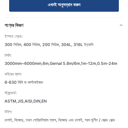
এখনই অনুসন্ধান করুন
পণ্যের বিবরণ
ইস্পাত গ্রেড:
300 সিরিজ, 400 সিরিজ, 200 সিরিজ, 304L, 316L ইত্যাদি
দৈর্ঘ্য:
3000mm~6000mm,6m,Gernal 5.8m/6m,1m-12m,0.5m-24m
বাইরের ব্যাস:
6-630 মিমি বা কাস্টমাইজড
স্ট্যান্ডার্ড:
ASTM,JIS,AISI,DIN,EN
টাইপ:
ঢালাই, বিজোড়, তরল পেট্রোলিয়াম গ্যাস, বিজোড় এবং ঢালাই, গরম ঘূর্ণিত / কোল্ড রোল্ড