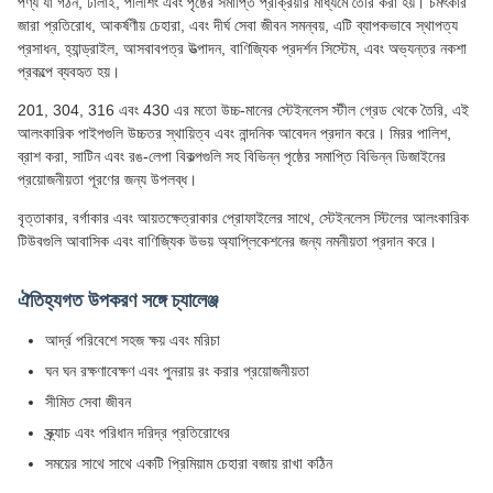
পণ্য যা গঠন, ঢালাই, পলিশিং এবং পৃষ্ঠের সমাপ্তি প্রক্রিয়ার মাধ্যমে তৈরি করা হয়। চমৎকার
জারা প্রতিরোধ, আকর্ষণীয় চেহারা, এবং দীর্ঘ সেবা জীবন সমন্বয়, এটি ব্যাপকভাবে স্থাপত্য
প্রসাধন, হ্যান্ড্রাইল, আসবাবপত্র উত্পাদন, বাণিজ্যিক প্রদর্শন সিস্টেম, এবং অভ্যন্তর নকশা
প্রকল্পে ব্যবহৃত হয়।
201, 304, 316 এবং 430 এর মতো উচ্চ-মানের স্টেইনলেস স্টীল গ্রেড থেকে তৈরি, এই
আলংকারিক পাইপগুলি উচ্চতর স্থায়িত্ব এবং নান্দনিক আবেদন প্রদান করে। মিরর পালিশ,
ব্রাশ করা, সাটিন এবং রঙ-লেপা বিকল্পগুলি সহ বিভিন্ন পৃষ্ঠের সমাপ্তি বিভিন্ন ডিজাইনের
প্রয়োজনীয়তা পূরণের জন্য উপলব্ধ।
বৃত্তাকার, বর্গাকার এবং আয়তক্ষেত্রাকার প্রোফাইলের সাথে, স্টেইনলেস স্টিলের আলংকারিক
টিউবগুলি আবাসিক এবং বাণিজ্যিক উভয় অ্যাপ্লিকেশনের জন্য নমনীয়তা প্রদান করে।
ঐতিহ্যগত উপকরণ সঙ্গে চ্যালেঞ্জ
আর্দ্র পরিবেশে সহজ ক্ষয় এবং মরিচা
ঘন ঘন রক্ষণাবেক্ষণ এবং পুনরায় রং করার প্রয়োজনীয়তা
সীমিত সেবা জীবন
স্ক্র্যাচ এবং পরিধান দরিদ্র প্রতিরোধের
সময়ের সাথে সাথে একটি প্রিমিয়াম চেহারা বজায় রাখা কঠিন