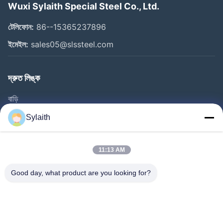
Wuxi Sylaith Special Steel Co., Ltd.
টেলিফোন:
86--15365237896
ইমেইল:
sales05@slssteel.com
দ্রুত লিঙ্ক
বাড়ি
পণ্য
Sylaith
ভিডিও
আমাদের সম্পর্কে
11:13 AM
কারখানা ভ্রমণ
Good day, what product are you looking for?
মান নিয়ন্ত্রণ
আমাদের সাথে যোগাযোগ করুন
খবর