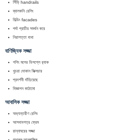
সিঁড়ি handrails
ব্যালকনি রেলিং
বিল্ডিং facades
পর্দা প্রাচীর সমর্থন করে
নিরাপত্তা বাধা
বাণিজ্যিক সজ্জা
শপিং মলের ডিসপ্লে র‌্যাক
খুচরা দোকান ফিক্সচার
প্রদর্শনী দাঁড়িয়েছে
বিজ্ঞাপন কাঠামো
আবাসিক সজ্জা
অভ্যন্তরীণ রেলিং
আসবাবপত্র ফ্রেম
রান্নাঘরের সজ্জা
বাথরুম আনুষাঙ্গিক