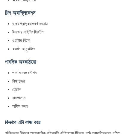
শিল্প অ্যাপ্লিকেশন
খাদ্য প্রক্রিয়াকরণ সরঞ্জাম
ইনডোর পাইপিং সিস্টেম
ওয়াটার হিটার
বয়লার আনুষাঙ্গিক
পাবলিক অবকাঠামো
পাতাল রেল স্টেশন
বিমানবন্দর
হোটেল
হাসপাতাল
অফিস ভবন
কিভাবে এটা কাজ করে
স্টেইনলেস স্টিলের আলংকারিক পাইপগুলি স্টেইনলেস স্টিলের পৃষ্ঠে প্রাকৃতিকভাবে গঠিত