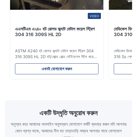
VIDEO
এএসটিএম এ২৪০ হট রোলড ফ্ল্যাট মেটাল কয়েল স্ট্রিপ
মেডিকেল ডিভা
304 316 309S HL 2D
304 310 316
ASTM A240 হট রোলড ফ্ল্যাট মেটাল কয়েল স্ট্রিপ 304
মেডিকেল ডিভাইস
316 309S HL 2D হট/কোল্ড রোল্ড স্টেইনলেস স্টিল কয়েল
316 Ss প্লেট মূল্
স্ট্রিপ 304 316 309S 310 310S 316L 321 ASTM
স্টেইনলেস স্টিল
A240 পণ্যের স্পেসিফিকেশন পণ্যের নাম স্টেইনলেস স্টিল
300 সিরিজের স্ট
এখনই যোগাযোগ করুন
কয়েল / স্ট্রিপ স্পেসিফিকেশন বেধ: হট রোল্ড (3.0-300মিমি),
স্টিলের একটি পরি
কোল্ড রোল্ড (0.3-16মিমি)। কাস্টমাইজড আকার গ্...
অ্যালয়িং উপাদান
একটি উদ্ধৃতি অনুরোধ করুন
অনুগ্রহ করে আমাদের অনলাইন অনুসন্ধান যোগাযোগ ফর্মটি ব্যবহার করুন যদি আপনার
কোন প্রশ্ন থাকে, আমাদের টিম যত তাড়াতাড়ি সম্ভব আপনার সাথে যোগাযোগ