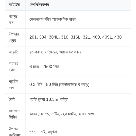
আইটেম
স্পেসিফিকেশন
পণ্যের
স্টেইনলেস স্টীল আলংকারিক পাইপ
নাম
উপাদান
201, 304, 304L, 316, 316L, 321, 409, 409L, 430
গ্রেড
আকৃতি
বৃত্তাকার, বর্গক্ষেত্র, আয়তক্ষেত্রাকার
বাইরের
6 মিমি - 2500 মিমি
ব্যাস
প্রাচীর
0.3 মিমি - 50 মিমি (কাস্টমাইজড উপলব্ধ)
বেধ
দৈর্ঘ্য
প্রতি টুকরা 18.3m পর্যন্ত
সারফেস
আয়না, ব্রাশড, সাটিন, হেয়ারলাইন, কালার লেপা
ফিনিশ
উত্পাদন
গঠন, ঢালাই, মসৃণতা
প্রক্রিয়া