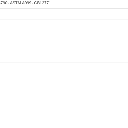
A790، ASTM A999، GB12771