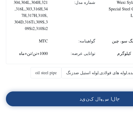
Wuxi Syl
شماره مدل:
304,304L,304H,321
,316L,303,316H,34
Special Steel 
7H,317H,310S,
304D,316Ti,309S,3
09Si2,310Si2
نگ سو، چین
گواهینامه:
MTC
م
توانایی عرضه:
1000+تن/تن+ماه
ده,لوله های فولادی,لوله استیل ضدزنگ
oil steel pipe
ح
ا
ل
ا
س
و
ا
ل
ک
ن
ي
د