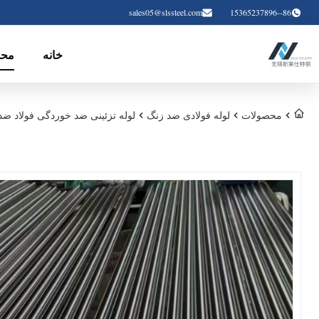
sales05@slssteel.com
86--15365237896
خانه
محص
محصولات
لوله فولادی ضد زنگ
لوله تزئینی ضد خوردگی فولاد ضد