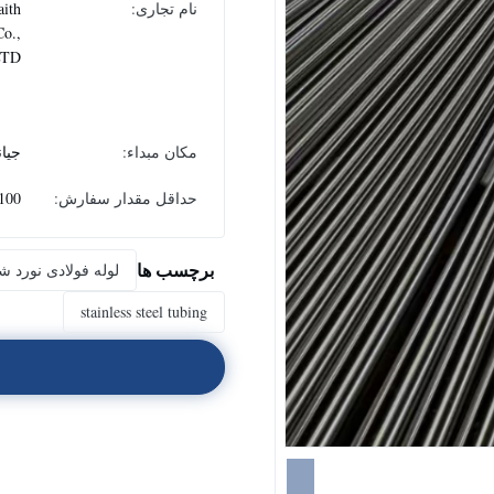
نام تجاری:
aith
Co.,
LTD
مکان مبداء:
جیا
حداقل مقدار سفارش:
100 کیلوگر
برچسب ها
لوله فولادی نورد ش
stainless steel tubing