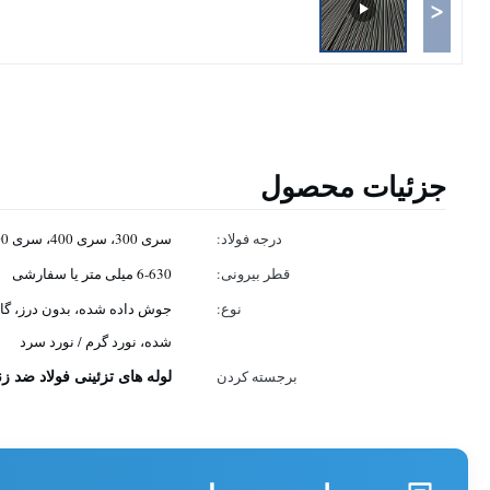
<
جزئیات محصول
درجه فولاد:
سری 300، سری 400، سری 200، 304L، 316L و غیره
قطر بیرونی:
6-630 میلی متر یا سفارشی
نوع:
جوش داده شده، بدون درز، گاز
شده، نورد گرم / نورد سرد
لوله های تزئینی فولاد ضد ز
برجسته کردن