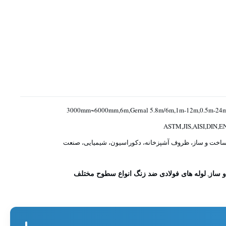
3000mm~6000mm,6m,Gernal 5.8m/6m,1m-12m,0.5m-24
ASTM,JIS,AISI,DIN,E
اخت و ساز، ظروف آشپزخانه، دکوراسیون، شیمیایی، صنعت
و ساز
لوله های فولادی ضد زنگ انواع سطوح مختلف
,