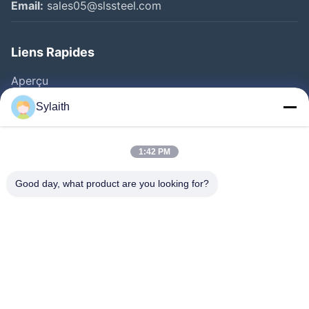
Email:
sales05@slssteel.com
Liens Rapides
Aperçu
Produits
Sylaith
Vidéos
A Propos De Nous
1:42 PM
Visite D'usine
Good day, what product are you looking for?
Contrôle De La Qualité
Contact
Nouvelles
Tous Les Cas