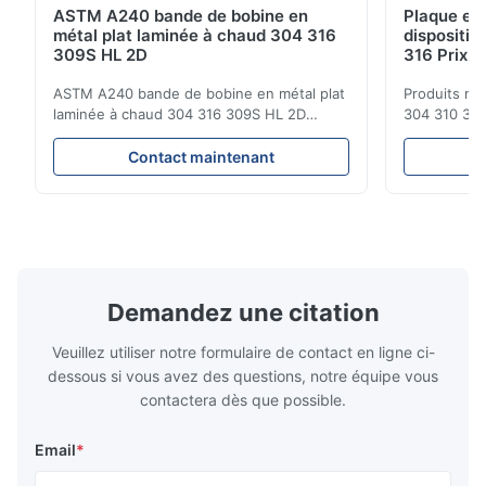
delivery. Highly recommended for construction and medical
ASTM A240 bande de bobine en
Plaque en 
applications.
métal plat laminée à chaud 304 316
dispositif
309S HL 2D
316 Prix d
Michael
ASTM A240 bande de bobine en métal plat
Produits mé
M
laminée à chaud 304 316 309S HL 2D
304 310 316
Oct 29.2025
Résistant à la corrosion à chaud ou à froid
d'ensemble 
Spécifications du produit Nom du produit
inoxydable 
Contact maintenant
Good quality stainless steel coil. The delivery was on time and
Coil / bande en acier inoxydable
304 316 310 
the communication with the supplier was very easy. We are
Spécification Épaisseur: laminé à chaud
inoxydable d
satisfied with this purchase and will consider more cooperation
(3,0-300 mm), laminé à froid (0,3-16 mm).
une famille 
Largeur 500 à 2000 mm ...
austénitique
in the future.
Demandez une citation
Veuillez utiliser notre formulaire de contact en ligne ci-
dessous si vous avez des questions, notre équipe vous
contactera dès que possible.
Email
*