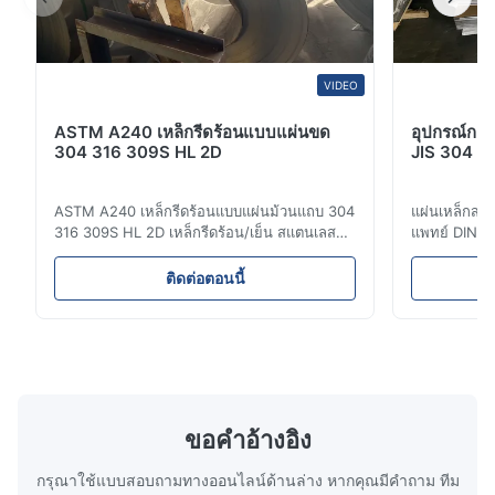
Excellent quality stainless steel coil. The material meets our
requirements with good surface finish, stable performance, and
reliable corrosion resistance. The supplier provided
VIDEO
professional service, accurate documents, and smooth
delivery. Highly recommended for construction and medical
ASTM A240 เหล็กรีดร้อนแบบแผ่นขด
อุปกรณ์การ
applications.
304 316 309S HL 2D
JIS 304 3
Michael
ASTM A240 เหล็กรีดร้อนแบบแผ่นม้วนแถบ 304
แผ่นเหล็กสแ
M
316 309S HL 2D เหล็กรีดร้อน/เย็น สแตนเลส
แพทย์ DIN J
Oct 29.2025
ม้วนแถบ 304 316 309S 310 310S 316L 321
รวมผลิตภัณฑ์
ASTM A240 ข้อมูลจำเพาะผลิตภัณฑ์ ชื่อ
304 316 310 
ติดต่อตอนนี้
Good quality stainless steel coil. The delivery was on time and
ผลิตภัณฑ์ สแตนเลส ม้วน / แถบ ข้อมูลจำเพาะ
หมายถึงกลุ่
the communication with the supplier was very easy. We are
ความหนา: รีดร้อน (3.0-300 มม.), รีดเย็น (0.3-
โครเมียมและ
satisfied with this purchase and will consider more cooperation
16 มม.) รับขนาดที่กำหนดเองได้ ความกว้าง
ผสม โลหะผสมท
500-2000 มม. ควา...
Type 304 และ
in the future.
ขอคําอ้างอิง
กรุณาใช้แบบสอบถามทางออนไลน์ด้านล่าง หากคุณมีคําถาม ทีม