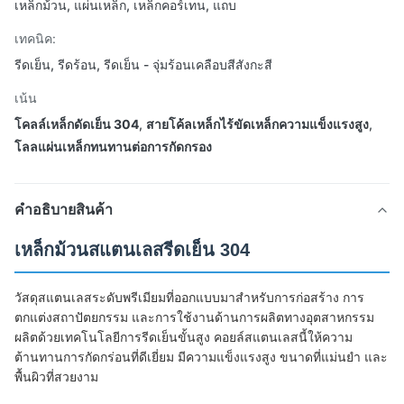
เหล็กม้วน, แผ่นเหล็ก, เหล็กคอร์เทน, แถบ
เทคนิค:
รีดเย็น, รีดร้อน, รีดเย็น - จุ่มร้อนเคลือบสีสังกะสี
เน้น
โคลล์เหล็กดัดเย็น 304
,
สายโค้ลเหล็กไร้ขัดเหล็กความแข็งแรงสูง
,
โลลแผ่นเหล็กทนทานต่อการกัดกรอง
คําอธิบายสินค้า
เหล็กม้วนสแตนเลสรีดเย็น 304
วัสดุสแตนเลสระดับพรีเมียมที่ออกแบบมาสำหรับการก่อสร้าง การ
ตกแต่งสถาปัตยกรรม และการใช้งานด้านการผลิตทางอุตสาหกรรม
ผลิตด้วยเทคโนโลยีการรีดเย็นขั้นสูง คอยล์สแตนเลสนี้ให้ความ
ต้านทานการกัดกร่อนที่ดีเยี่ยม มีความแข็งแรงสูง ขนาดที่แม่นยำ และ
พื้นผิวที่สวยงาม