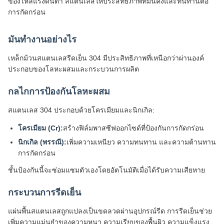
ของไหลแรงดันต่ำ สแตนเลสให้ประสิทธิภาพที่มั่นคงและทนทานต่อ
การกัดกร่อน
มันทำงานอย่างไร
เหล็กม้วนสแตนเลสรีดเย็น 304 มีประสิทธิภาพที่เหนือกว่าผ่านองค์
ประกอบของโลหะผสมและกระบวนการผลิต
กลไกการป้องกันโลหะผสม
สแตนเลส 304 ประกอบด้วยโครเมียมและนิกเกิล:
โครเมียม (Cr):
สร้างฟิล์มพาสซีฟออกไซด์ที่ป้องกันการกัดกร่อน
นิกเกิล (พรรณี):
เพิ่มความเหนียว ความทนทาน และความต้านทาน
การกัดกร่อน
ชั้นป้องกันนี้จะซ่อมแซมตัวเองโดยอัตโนมัติเมื่อได้รับความเสียหาย
กระบวนการรีดเย็น
แผ่นพื้นสแตนเลสถูกแปลงเป็นขดลวดผ่านอุปกรณ์รีด การรีดเย็นช่วย
เพิ่มความแม่นยำของความหนา ความเรียบของพื้นผิว ความแข็งแรง