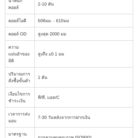
น้ำหนัก
2-10 ตัน
คอยล์
คอยล์ไอดี
508มม. - 610มม
คอยล์ OD
สูงสุด 2000 มม
ความ
แม่นยำของ
สูงถึง ±0.1 มม
มิติ
ปริมาณการ
1 ตัน
สั่งซื้อขั้นต่ำ
เงื่อนไขการ
ที/ที, แอล/C
ชำระเงิน
เวลาการส่ง
7-30 วันหลังจากการฝากเงิน
มอบ
มาตรฐาน
การควบคุมคุณภาพ ISO9001