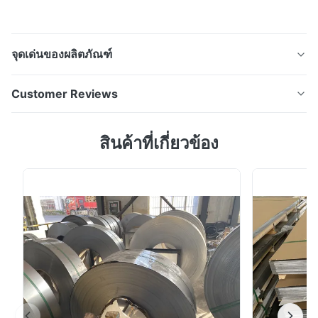
จุดเด่นของผลิตภัณฑ์
เหล็กม้วนสแตนเลสรีดเย็น 304 วัสดุสแตนเลสระดับพรีเมียม
Customer Reviews
ที่ออกแบบมาสำหรับการก่อสร้าง การตกแต่งสถาปัตยกรรม
และการใช้งานด้านการผลิตทางอุตสาหกรรม ผลิตด้วย
5.0
สินค้าที่เกี่ยวข้อง
เทคโนโลยีการรีดเย็นขั้นสูง คอยล์สแตนเลสนี้ให้ความ
Based on 50 reviews recently
ต้านทานการกัดกร่อนที่ดีเยี่ยม มีความแข็งแรงสูง ขนาดที่
5
100%
แม่นยำ และพื้นผิวที่สวยงาม ภาพรวมผลิตภัณฑ์ เหล็กม...
4
0
3
0
2
0
1
0
James
J
Jan 13.2026