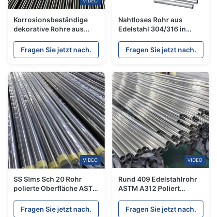
VIDEO
Korrosionsbeständige
Nahtloses Rohr aus
dekorative Rohre aus
Edelstahl 304/316 in
Edelstahl mit
Lebensmittelqualität für
anpassbaren Größen und
industrielle und
Fragen Sie jetzt nach.
Fragen Sie jetzt nach.
mehreren
lebensmittelverarbeitende
Oberflächenveredelungen
Anwendungen
für Bau- und
Dekorationszwecke
VIDEO
VIDEO
SS Slms Sch 20 Rohr
Rund 409 Edelstahlrohr
polierte Oberfläche ASTM
ASTM A312 Poliert
316L Baustoffe Astm
Dekorativ 4 Sch 10 Rohr
A312 Tp316
201
Fragen Sie jetzt nach.
Fragen Sie jetzt nach.