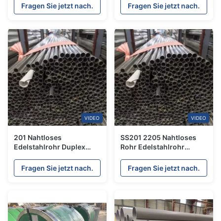
Stahlrohr kaltgewalztes
geschweißtes poliertes
Fragen Sie jetzt nach.
Fragen Sie jetzt nach.
elektrisches Rohr
Rohr
VIDEO
VIDEO
201 Nahtloses
SS201 2205 Nahtloses
Edelstahlrohr Duplex
Rohr Edelstahlrohr
2205
25mm AD ASTM JIS
Korrosionsbeständig
Fragen Sie jetzt nach.
Fragen Sie jetzt nach.
25mm
Außendurchmesser 5,8m
Schlauch