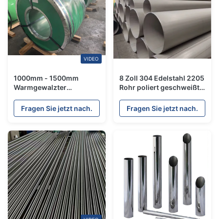
VIDEO
1000mm - 1500mm
8 Zoll 304 Edelstahl 2205
Warmgewalzter
Rohr poliert geschweißt
Edelstahlband
großer Durchmesser
Korrosionsbeständigkeit
Edelstahlrohr
Fragen Sie jetzt nach.
Fragen Sie jetzt nach.
Verzinktes
Warmgewalztes Band