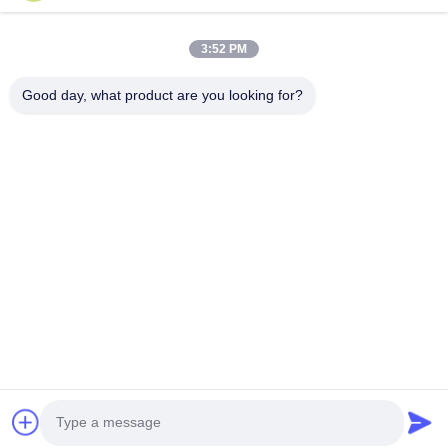
Videos
Über Uns
3:52 PM
Fabrik Tour
Good day, what product are you looking for?
Qualitätskontrolle
Kontakt
Nachrichten
Alle Fälle
Folgen Sie Uns.
©2026- Wuxi Sylaith Special Steel Co., Ltd.. . Alle Rechte vorbehalten.