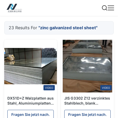
23 Results For
"zinc galvanized steel sheet"
VIDEO
VIDEO
DX51D+Z Walzplatten aus
JIS G3302 Z12 verzinktes
Stahl, Aluminiumplatten
Stahlblech, blank
aus Zink
verzinkt, 1,5 mm, Z18,
Z22, Z25
Fragen Sie jetzt nach.
Fragen Sie jetzt nach.