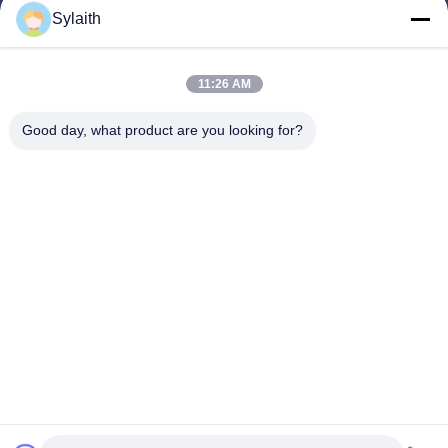
Produkte
Sylaith
Videos
Über Uns
11:26 AM
Fabrik Tour
Good day, what product are you looking for?
Qualitätskontrolle
Kontakt
Nachrichten
Alle Fälle
Folgen Sie Uns.