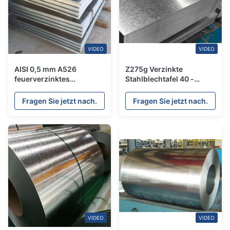
VIDEO
VIDEO
AISI 0,5 mm A526
Z275g Verzinkte
feuerverzinktes
Stahlblechtafel 40 -
Stahlblech hochfest
275g/M2
Zinkschicht Metall
Kundenspezifischer Stahl
Fragen Sie jetzt nach.
Fragen Sie jetzt nach.
für Bedachungen
VIDEO
VIDEO