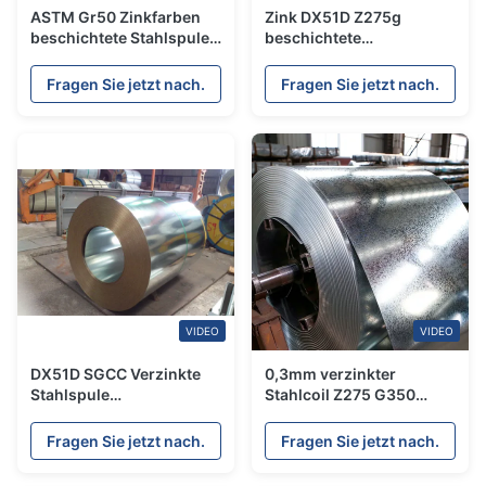
ASTM Gr50 Zinkfarben
Zink DX51D Z275g
beschichtete Stahlspule
beschichtete
und warmdippverzinkte
galvanisierte heiße
Stahlspule für den Bau
eingetauchte 0.5mm
Fragen Sie jetzt nach.
Fragen Sie jetzt nach.
Stärke der Stahlspulen-
VIDEO
VIDEO
DX51D SGCC Verzinkte
0,3mm verzinkter
Stahlspule
Stahlcoil Z275 G350
Normalspangle
feuerverzinkt JIS ASTM
Zinkstahlspulen Metall Gi
1500mm
Fragen Sie jetzt nach.
Fragen Sie jetzt nach.
Streifen 600mm