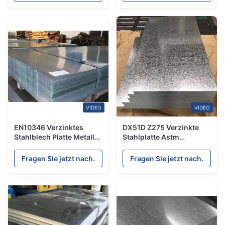
VIDEO
VIDEO
EN10346 Verzinktes
DX51D Z275 Verzinkte
Stahlblech Platte Metall
Stahlplatte Astm
4mm ~ 300mm 8 Ft
Warmtauchen Industrie-
Verzinktes Metalldach
Gi Flach-Zink beschichtet
Fragen Sie jetzt nach.
Fragen Sie jetzt nach.