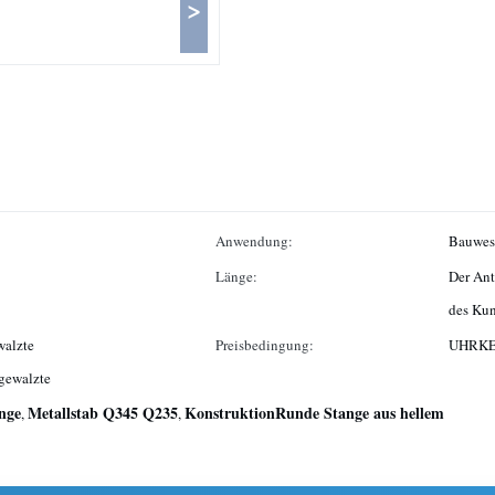
>
Anwendung:
Bauwese
Länge:
Der An
des Kun
walzte
Preisbedingung:
UHRKET
gewalzte
ange
Metallstab Q345 Q235
KonstruktionRunde Stange aus hellem
,
,