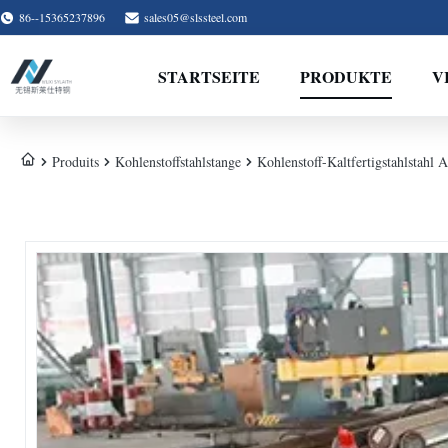
86--15365237896
sales05@slssteel.com
STARTSEITE
PRODUKTE
V
Produits
Kohlenstoffstahlstange
Kohlenstoff-Kaltfertigstahlstah