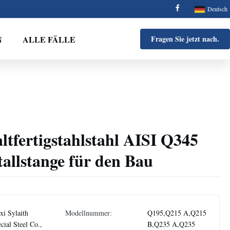
Deutsch
N
ALLE FÄLLE
Fragen Sie jetzt nach.
ltfertigstahlstahl AISI Q345
llstange für den Bau
i Sylaith
Modellnummer:
Q195,Q215 A,Q215
cial Steel Co.,
B,Q235 A,Q235