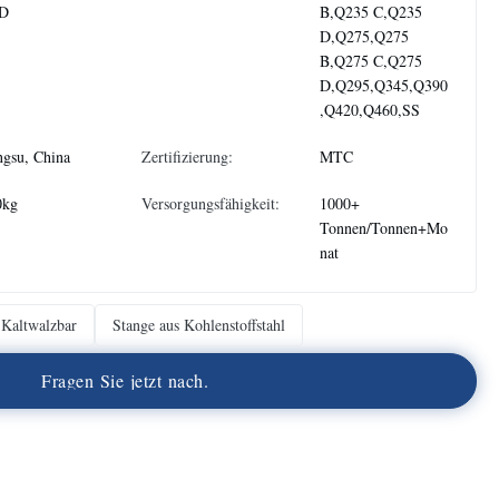
D
B,Q235 C,Q235
D,Q275,Q275
B,Q275 C,Q275
D,Q295,Q345,Q390
,Q420,Q460,SS
ngsu, China
Zertifizierung:
MTC
0kg
Versorgungsfähigkeit:
1000+
Tonnen/Tonnen+Mo
nat
Kaltwalzbar
Stange aus Kohlenstoffstahl
F
r
a
g
e
n
S
i
e
j
e
t
z
t
n
a
c
h
.