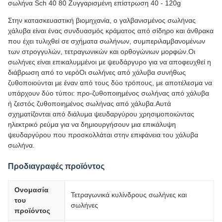
σωλήνα Sch 40 80 Ζυγγαρισμένη επίστρωση 40 - 120g
Στην κατασκευαστική βιομηχανία, ο γαλβανισμένος σωλήνας
χάλυβα είναι ένας συνδυασμός κράματος από σίδηρο και άνθρακα
που έχει τυλιχθεί σε σχήματα σωλήνων, συμπεριλαμβανομένων
των στρογγυλών, τετραγωνικών και ορθογώνιων μορφών.Οι
σωλήνες είναι επικαλυμμένοι με ψευδάργυρο για να αποφευχθεί η
διάβρωση από το νερόΟι σωλήνες από χάλυβα συνήθως
ζυθοποιούνται με έναν από τους δύο τρόπους, με αποτέλεσμα να
υπάρχουν δύο τύποι: προ-ζυθοποιημένος σωλήνας από χάλυβα
ή ζεστός ζυθοποιημένος σωλήνας από χάλυβα.Αυτά
σχηματίζονται από διάλυμα ψευδαργύρου χρησιμοποιώντας
ηλεκτρικό ρεύμα για να δημιουργήσουν μια επικάλυψη
ψευδαργύρου που προσκολλάται στην επιφάνεια του χάλυβα
σωλήνα.
Προδιαγραφές προϊόντος
Ονομασία
Τετραγωνικά κυλίνδρους σωλήνες και
του
σωλήνες
προϊόντος