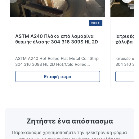
VIDEO
ASTM A240 Πλάκα από λαμαρίνα
Ιατρικές 
θερμής έλασης 304 316 309S HL 2D
χάλυβα DI
ASTM A240 Hot Rolled Flat Metal Coil Strip
Ιατρικές σ
304 316 309S HL 2D Hot/Cold Rolled
304 310 316
Stainless Steel Coil Strip 304 316 309S 310
Επεξεργασί
310S 316L 321 ASTM A240 Προδιαγραφές
σιδηρουργι
Επαφή τώρα
προϊόντος Όνομα προϊόντος Πηνίο /
χάλυβας σει
Λωρίδα από ανοξείδωτο χάλυβα
οικογένεια
Προδιαγραφή Πάχος: Θερμής έλασης (3.0-
χάλυβων πο
300mm), Ψυχρής έλασης (0.3-16mm).
νικέλιο ως 
Προσαρ...
κοινά ...
Ζητήστε ένα απόσπασμα
Παρακαλούμε χρησιμοποιήστε την ηλεκτρονική φόρμα