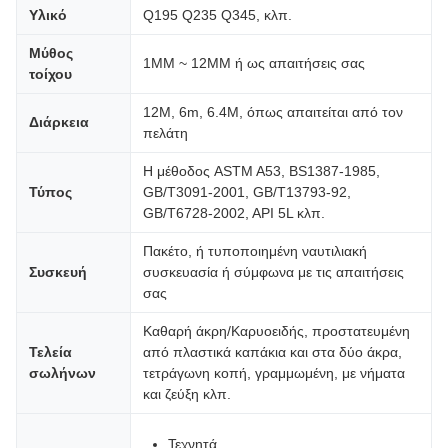
Υλικό
Q195 Q235 Q345, κλπ.
Μύθος
1MM ~ 12MM ή ως απαιτήσεις σας
τοίχου
12M, 6m, 6.4M, όπως απαιτείται από τον
Διάρκεια
πελάτη
Η μέθοδος ASTM A53, BS1387-1985,
Τύπος
GB/T3091-2001, GB/T13793-92,
GB/T6728-2002, API 5L κλπ.
Πακέτο, ή τυποποιημένη ναυτιλιακή
Συσκευή
συσκευασία ή σύμφωνα με τις απαιτήσεις
σας
Καθαρή άκρη/Καρυοειδής, προστατευμένη
Τελεία
από πλαστικά καπάκια και στα δύο άκρα,
σωλήνων
τετράγωνη κοπή, γραμμωμένη, με νήματα
και ζεύξη κλπ.
Τεχνητά