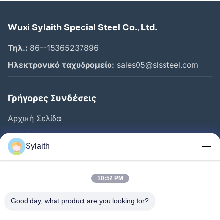
Wuxi Sylaith Special Steel Co., Ltd.
Τηλ.:
86--15365237896
Ηλεκτρονικό ταχυδρομείο:
sales05@slssteel.com
Γρήγορες Συνδέσεις
Αρχική Σελίδα
Προϊόντα
Sylaith
Βίντεο
Σχετικά Με Εμάς
10:52 PM
Γύρος Εργοστασίων
Good day, what product are you looking for?
Ποιοτικός Έλεγχος