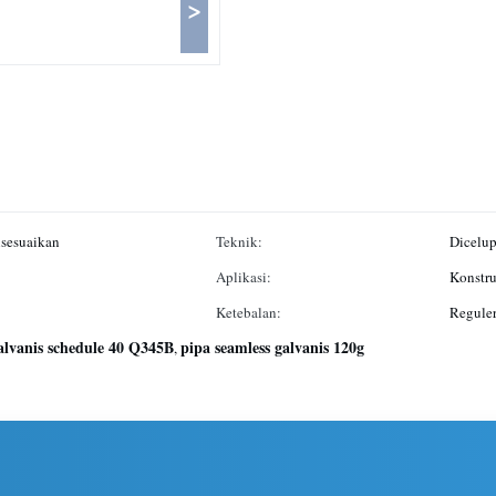
>
sesuaikan
Teknik:
Dicelup
Aplikasi:
Konstru
Ketebalan:
Reguler
alvanis schedule 40 Q345B
pipa seamless galvanis 120g
,