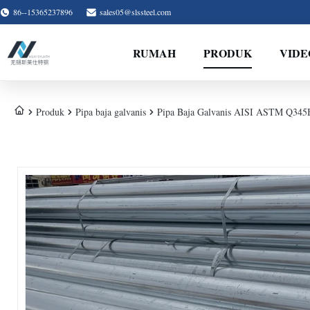
86--15365237896
sales05@slssteel.com
RUMAH
PRODUK
VIDE
Produk
Pipa baja galvanis
Pipa Baja Galvanis AISI ASTM Q345B