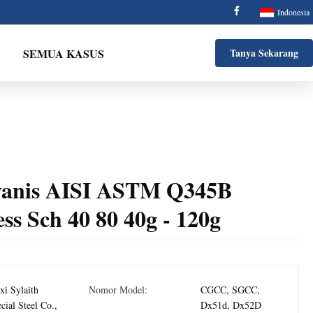
Indonesia
SEMUA KASUS
Tanya Sekarang
lvanis AISI ASTM Q345B
s Sch 40 80 40g - 120g
i Sylaith
Nomor Model:
CGCC, SGCC,
cial Steel Co.,
Dx51d, Dx52D