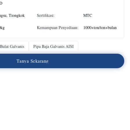
D
ngsu, Tiongkok
Sertifikasi:
MTC
0kg
Kemampuan Penyediaan:
1000+ton/ton+bulan
Bulat Galvanis
Pipa Baja Galvanis AISI
T
a
n
y
a
S
e
k
a
r
a
n
g