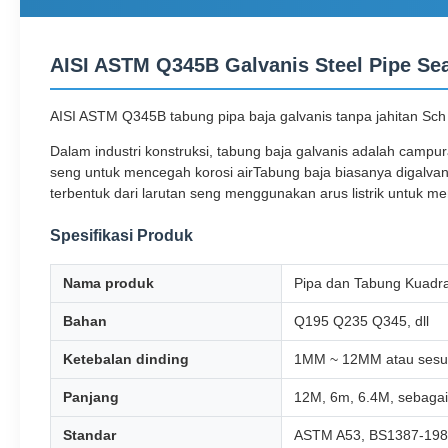
AISI ASTM Q345B Galvanis Steel Pipe Sea
AISI ASTM Q345B tabung pipa baja galvanis tanpa jahitan Sch
Dalam industri konstruksi, tabung baja galvanis adalah campur
seng untuk mencegah korosi airTabung baja biasanya digalvanis
terbentuk dari larutan seng menggunakan arus listrik untuk 
Spesifikasi Produk
Nama produk
Pipa dan Tabung Kuadra
Bahan
Q195 Q235 Q345, dll
Ketebalan dinding
1MM ~ 12MM atau sesu
Panjang
12M, 6m, 6.4M, sebaga
Standar
ASTM A53, BS1387-1985