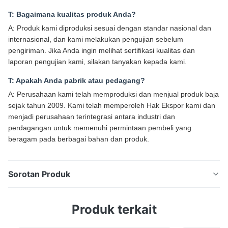
T: Bagaimana kualitas produk Anda?
A: Produk kami diproduksi sesuai dengan standar nasional dan
internasional, dan kami melakukan pengujian sebelum
pengiriman. Jika Anda ingin melihat sertifikasi kualitas dan
laporan pengujian kami, silakan tanyakan kepada kami.
T: Apakah Anda pabrik atau pedagang?
A: Perusahaan kami telah memproduksi dan menjual produk baja
sejak tahun 2009. Kami telah memperoleh Hak Ekspor kami dan
menjadi perusahaan terintegrasi antara industri dan
perdagangan untuk memenuhi permintaan pembeli yang
beragam pada berbagai bahan dan produk.
Sorotan Produk
Kumparan Baja Karbon Gulung Panas/Dingin ST37
Produk terkait
2mm Lebar 1500 Digunakan Untuk Pelat Kontainer
Kumparan Baja Karbon Gulung Panas/Dingin ST37