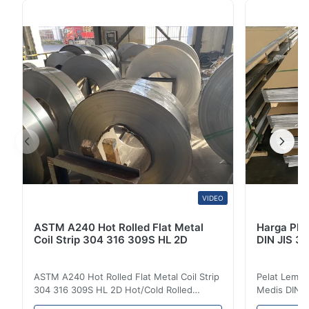
2mm Lebar 1500 Digunakan Untuk Pelat Kontainer
Tentang Baja ST37 Baja ST37 adalah baja karbon
rendah dengan kandungan karbon ≤ 0,25%. Baja ini
memiliki sifat ...
VIDEO
ASTM A240 Hot Rolled Flat Metal
Harga Pla
Coil Strip 304 316 309S HL 2D
DIN JIS 3
ASTM A240 Hot Rolled Flat Metal Coil Strip
Pelat Lemba
304 316 309S HL 2D Hot/Cold Rolled
Medis DIN J
Stainless Steel Coil Strip 304 316 309S 310
Gambaran Pr