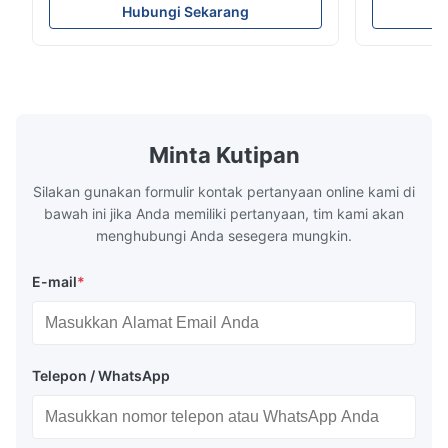
310S 316L 321 ASTM A240 Spesifikasi
Lembaran Ba
Hubungi Sekarang
Produk Nama produk Koil / strip baja tahan
Gulung Ding
karat Spesifikasi Ketebalan: Digulung Panas
seri 300 me
(3.0-300mm), Digulung Dingin (0.3-16mm).
karat auste
Lebar 500...
dan nikel se
Minta Kutipan
Silakan gunakan formulir kontak pertanyaan online kami di
bawah ini jika Anda memiliki pertanyaan, tim kami akan
menghubungi Anda sesegera mungkin.
E-mail
*
Telepon / WhatsApp