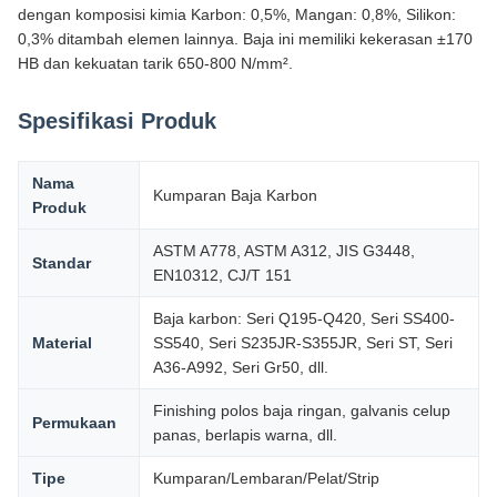
dengan komposisi kimia Karbon: 0,5%, Mangan: 0,8%, Silikon:
0,3% ditambah elemen lainnya. Baja ini memiliki kekerasan ±170
HB dan kekuatan tarik 650-800 N/mm².
Spesifikasi Produk
Nama
Kumparan Baja Karbon
Produk
ASTM A778, ASTM A312, JIS G3448,
Standar
EN10312, CJ/T 151
Baja karbon: Seri Q195-Q420, Seri SS400-
Material
SS540, Seri S235JR-S355JR, Seri ST, Seri
A36-A992, Seri Gr50, dll.
Finishing polos baja ringan, galvanis celup
Permukaan
panas, berlapis warna, dll.
Tipe
Kumparan/Lembaran/Pelat/Strip