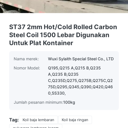
ST37 2mm Hot/Cold Rolled Carbon
Steel Coil 1500 Lebar Digunakan
Untuk Plat Kontainer
Nama merek:
Wuxi Sylaith Special Steel Co., LTD
Nomor Model:
Q195,Q215 A,Q215 B,Q235
A,Q235 B,Q235
C,Q235D,Q275,Q275B,Q275C,Q2
75D,Q295,Q345,Q390,Q420,Q46
0,SS330,
Jumlah pesanan minimum:
100kg
Tag:
Koil baja lembaran
Koil baja ringan