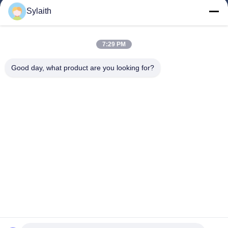
Produk
Sylaith
Video
Tentang Kita
7:29 PM
Wisata Pabrik
Good day, what product are you looking for?
Kontrol Kualitas
Hubungi Kami
Berita
Semua Kasus
Ikuti Kami.