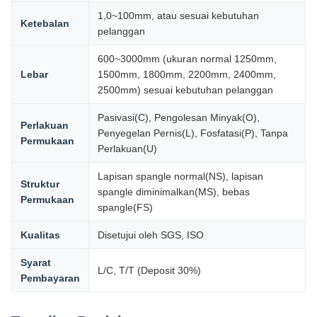
1,0~100mm, atau sesuai kebutuhan
Ketebalan
pelanggan
600~3000mm (ukuran normal 1250mm,
Lebar
1500mm, 1800mm, 2200mm, 2400mm,
2500mm) sesuai kebutuhan pelanggan
Pasivasi(C), Pengolesan Minyak(O),
Perlakuan
Penyegelan Pernis(L), Fosfatasi(P), Tanpa
Permukaan
Perlakuan(U)
Lapisan spangle normal(NS), lapisan
Struktur
spangle diminimalkan(MS), bebas
Permukaan
spangle(FS)
Kualitas
Disetujui oleh SGS, ISO
Syarat
L/C, T/T (Deposit 30%)
Pembayaran